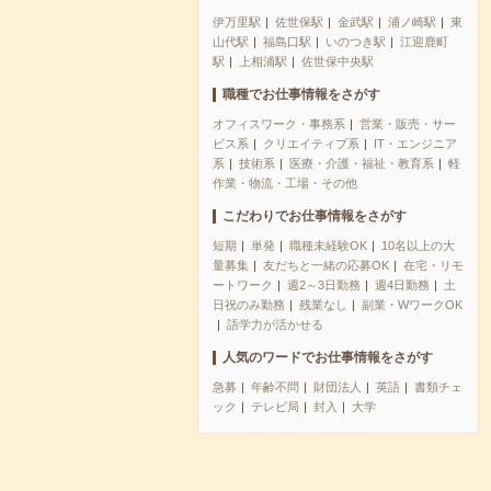
伊万里駅
佐世保駅
金武駅
浦ノ崎駅
東
山代駅
福島口駅
いのつき駅
江迎鹿町
駅
上相浦駅
佐世保中央駅
職種でお仕事情報をさがす
オフィスワーク・事務系
営業・販売・サー
ビス系
クリエイティブ系
IT・エンジニア
系
技術系
医療・介護・福祉・教育系
軽
作業・物流・工場・その他
こだわりでお仕事情報をさがす
短期
単発
職種未経験OK
10名以上の大
量募集
友だちと一緒の応募OK
在宅・リモ
ートワーク
週2～3日勤務
週4日勤務
土
日祝のみ勤務
残業なし
副業・WワークOK
語学力が活かせる
人気のワードでお仕事情報をさがす
急募
年齢不問
財団法人
英語
書類チェ
ック
テレビ局
封入
大学