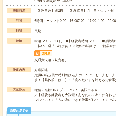
中里(長崎県)駅から車5分
曜日頻度
【勤務日数】週3日～【勤務曜日】月～日・シフト制
時間
6時間～▼シフト9:00～16:007:00～17:0011:00～20:00
期間
長期
時給
時給1200～1350円 ■未経験者時給1200円 ■経験者
日払い・週払い制度あり ※規約の詳細は、ご就業時
交通費
交通費支給（規定有）
仕事内容
介護関連
定員60名規模の特別養護老人ホームで、お一人お一
す！【具体的には…】・「食べたい」を叶えるお食事
応募資格
職種未経験OK / ブランクOK / 英語力不要
／未経験も経験者も大歓迎！あなたのスキルに合わせ
ジしたい！」「人の為にできる仕事がしたい！」そん
職場の雰囲気