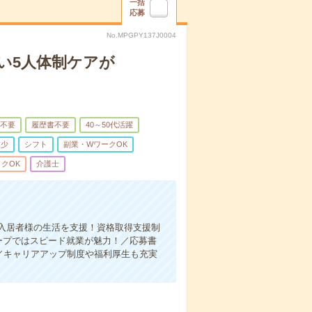
一括
応募
No.MPGPY137J0004
い5人体制ケアが
不要
履歴書不要
40～50代活躍
業少
シフト
副業・WワークOK
クOK
介護士
入居者様の生活を支援！資格取得支援制
ープではスピード就業が魅力！／応募書
／キャリアアップ制度や福利厚生も充実