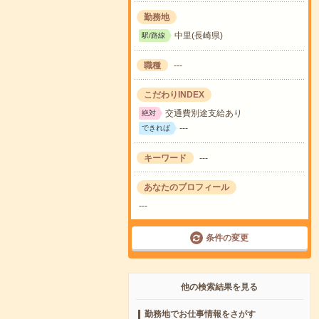
勤務地
中里(長崎県)
駅/路線
職種
---
こだわりINDEX
交通費別途支給あり
絶対
---
できれば
キーワード
---
あなたのプロフィール
---
条件の変更
他の検索結果を見る
勤務地でお仕事情報をさがす