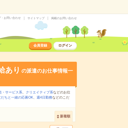
プ・お問い合わせ
サイトマップ
掲載のお問い合わせ
会員登録
ログイン
給あり
の派遣のお仕事情報一
売・サービス系
、
クリエイティブ系
などのお仕
友だちと一緒の応募OK
、
週4日勤務
などのこだ
新着順