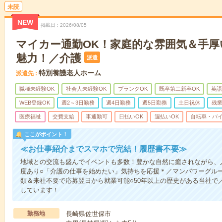
未読
NEW
掲載日
2026/08/05
マイカー通勤OK！家庭的な雰囲気＆手厚
魅力！／介護
派遣
特別養護老人ホーム
派遣先
職種未経験OK
社会人未経験OK
ブランクOK
既卒第二新卒OK
英語
WEB登録OK
週2～3日勤務
週4日勤務
週5日勤務
土日祝休
残
医療福祉
交費支給
車通勤可
日払いOK
週払いOK
自転車・バイ
ここがポイント！
≪お仕事紹介までスマホで完結！履歴書不要≫
地域との交流も盛んでイベントも多数！豊かな自然に癒されながら、
度あり○「介護の仕事を始めたい」気持ちを応援＊／マンパワーグル
類＆来社不要で応募翌日から就業可能○50年以上の歴史がある当社で
しています！
勤務地
長崎県佐世保市