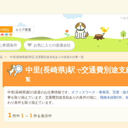
ヘル
沖縄版
エリア変更
た希望条件
お気に入りの派遣会社
辺
中里(長崎県)駅周辺 交通費別途支給ありの派遣の仕事一覧
中里(長崎県)駅
交通費別途支
で
覧
中里(長崎県)駅の派遣のお仕事情報です。
オフィスワーク・事務系
、
営業・販
事を取り揃えています。交通費別途支給ありの条件の他に、
職種未経験OK
、
わり条件も取り揃えています。
1
1
1
件中
～
件を表示中