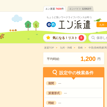
エン派遣
7424
件
エンバイト
12362
件
ちょうど良いワークライフバランスが叶う
九州・
気になる！リスト
0
保存し
派遣TOP
九州・沖縄
長崎
中里(長崎県)駅周
,
1
2
0
0
平均時給:
円
設定中の検索条件
期間
---
派遣形式
---
時給
---