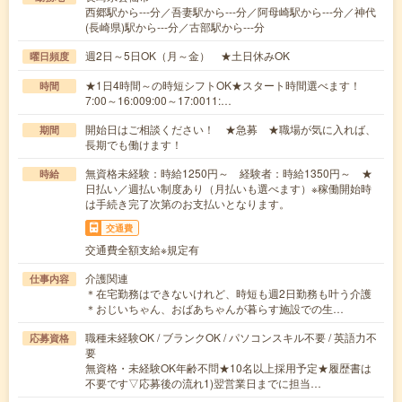
西郷駅から---分／吾妻駅から---分／阿母崎駅から---分／神代
(長崎県)駅から---分／古部駅から---分
週2日～5日OK（月～金） ★土日休みOK
曜日頻度
★1日4時間～の時短シフトOK★スタート時間選べます！
時間
7:00～16:009:00～17:0011:…
開始日はご相談ください！ ★急募 ★職場が気に入れば、
期間
長期でも働けます！
無資格未経験：時給1250円～ 経験者：時給1350円～ ★
時給
日払い／週払い制度あり（月払いも選べます）※稼働開始時
は手続き完了次第のお支払いとなります。
交通費
交通費全額支給※規定有
介護関連
仕事内容
＊在宅勤務はできないけれど、時短も週2日勤務も叶う介護
＊おじいちゃん、おばあちゃんが暮らす施設での生…
職種未経験OK / ブランクOK / パソコンスキル不要 / 英語力不
応募資格
要
無資格・未経験OK年齢不問★10名以上採用予定★履歴書は
不要です▽応募後の流れ1)翌営業日までに担当…