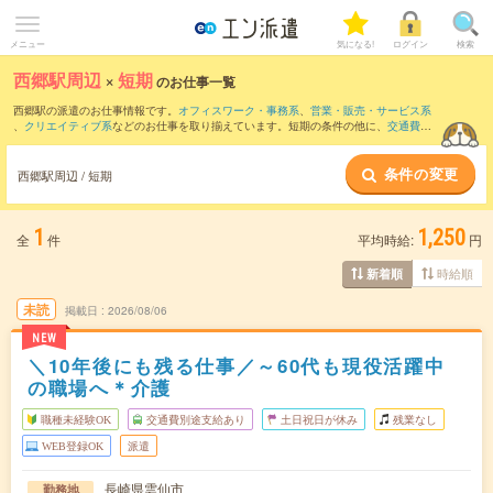
メニュー
気になる!
ログイン
検索
西郷駅周辺
×
短期
のお仕事一覧
西郷駅の派遣のお仕事情報です。
オフィスワーク・事務系
、
営業・販売・サービス系
、
クリエイティブ系
などのお仕事を取り揃えています。短期の条件の他に、
交通費別
途支給あり
、
職種未経験OK
、
友だちと一緒の応募OK
などでもお探し頂けます。
条件の変更
西郷駅周辺 / 短期
1
1,250
全
件
平均時給:
円
時給順
新着順
未読
掲載日
2026/08/06
NEW
＼10年後にも残る仕事／～60代も現役活躍中
の職場へ＊介護
職種未経験OK
交通費別途支給あり
土日祝日が休み
残業なし
WEB登録OK
派遣
長崎県雲仙市
勤務地