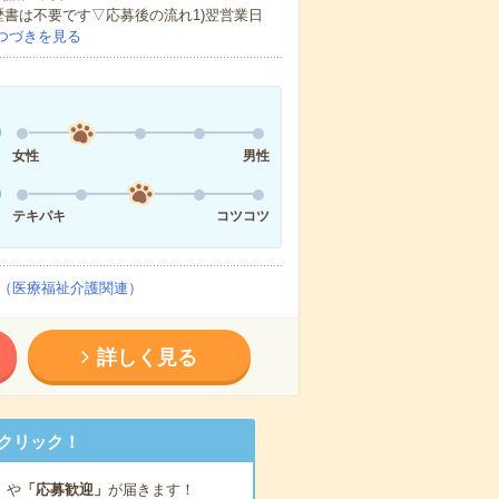
歴書は不要です▽応募後の流れ1)翌営業日
つづきを見る
女性
男性
テキパキ
コツコツ
（医療福祉介護関連）
詳しく見る
クリック！
」
や
「応募歓迎」
が届きます！