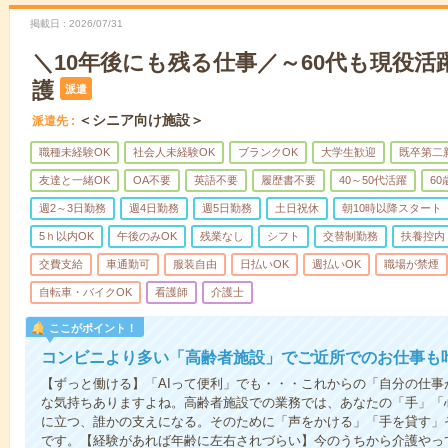
掲載日
2026/07/31
＼10年後にも残る仕事／～60代も現役活
護
派遣
＜シニア向け施設＞
派遣先
職種未経験OK
社会人未経験OK
ブランクOK
大学生歓迎
既卒第二
友達と一緒OK
OA不要
英語不要
履歴書不要
40～50代活躍
6
週2～3日勤務
週4日勤務
週5日勤務
土日祝休
朝10時以降スタート
5ｈ以内OK
午後のみOK
残業なし
シフト
交替制勤務
扶養控内
交費支給
車通勤可
服装自由
日払いOK
週払いOK
職場が禁煙
自転車・バイクOK
看護師
介護士
ここがポイント！
コンビニより多い「高齢者施設」でご近所でのお仕事も
【ずっと働ける】「AIって便利」でも・・・これからの「自分の仕
な気持ちありますよね。高齢者施設での業務では、あなたの「手」「
に立つ、誰かの支えになる。そのために「声をかける」「手を貸す」
です。【経験があれば年齢に左右されづらい】今のうちから介護やっ