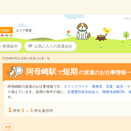
ヘル
沖縄版
エリア変更
た希望条件
お気に入りの派遣会社
阿母崎駅周辺 短期の派遣の仕事一覧
阿母崎駅
短期
で
の派遣のお仕事情報
阿母崎駅の派遣のお仕事情報です。
オフィスワーク・事務系
、
営業・販売・サ
り揃えています。短期の条件の他に、
交通費別途支給あり
、
職種未経験OK
、
す。
1
1
1
件中
～
件を表示中
未読