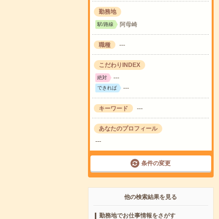
勤務地
阿母崎
駅/路線
職種
---
こだわりINDEX
---
絶対
---
できれば
キーワード
---
あなたのプロフィール
---
条件の変更
他の検索結果を見る
勤務地でお仕事情報をさがす