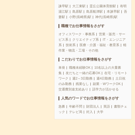
諫早駅
大三東駅
霊丘公園体育館駅
有明
湯江駅
島原駅
島原船津駅
本諫早駅
吾
妻駅
小野(長崎県)駅
神代(長崎県)駅
職種でお仕事情報をさがす
オフィスワーク・事務系
営業・販売・サー
ビス系
クリエイティブ系
IT・エンジニア
系
技術系
医療・介護・福祉・教育系
軽
作業・物流・工場・その他
こだわりでお仕事情報をさがす
単発
職種未経験OK
10名以上の大量募
集
友だちと一緒の応募OK
在宅・リモート
ワーク
週2～3日勤務
週4日勤務
土日祝
のみ勤務
残業なし
副業・WワークOK
交通費別途支給あり
語学力が活かせる
人気のワードでお仕事情報をさがす
急募
年齢不問
財団法人
英語
書類チェ
ック
テレビ局
封入
大学