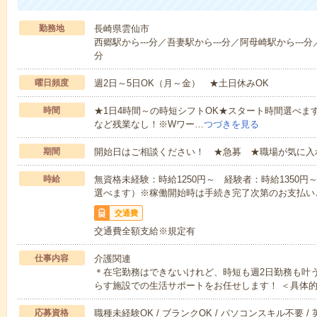
勤務地
長崎県雲仙市
西郷駅から---分／吾妻駅から---分／阿母崎駅から---分／
分
曜日頻度
週2日～5日OK（月～金） ★土日休みOK
時間
★1日4時間～の時短シフトOK★スタート時間選べます！7:00～1
など残業なし！※Wワー…
つづきを見る
期間
開始日はご相談ください！ ★急募 ★職場が気に入
時給
無資格未経験：時給1250円～ 経験者：時給1350
選べます）※稼働開始時は手続き完了次第のお支払い
交通費
交通費全額支給※規定有
仕事内容
介護関連
＊在宅勤務はできないけれど、時短も週2日勤務も叶
らす施設での生活サポートをお任せします！ ＜具体
応募資格
職種未経験OK / ブランクOK / パソコンスキル不要 /