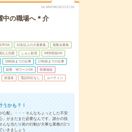
No.MNPWKO872157-06
躍中の職場へ＊介
新卒OK
10名以上の大量募集
複数名募集
0歳以上活躍
しゅふ歓迎
WEB登録OK
16時前までの仕事
17時前までの仕事
副業・WワークOK
医療福祉
派遣多
電話対応なし
ルーティン
叶うかも？！
事が心配」・・・そんなちょっとした不安
心」がまだまだ必要なんです。誰かの役
そんな当たり前の行動が大事な業務の1つ
ていきましょう