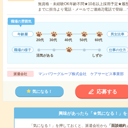
無資格・未経験OK年齢不問★10名以上採用予定★履
までに担当より電話・メールでご連絡2)電話で登録…
職場の雰囲気
年齢層
男女比率
20代
30代
40代
50代
60代
職場の様子
仕事の仕方
活気がある
しずか
マンパワーグループ株式会社 ケアサービス事業部 
派遣会社
応募する
気になる！
興味があったら「★気になる！」を
「気になる！」を押しておくと、派遣会社から
「面談確約