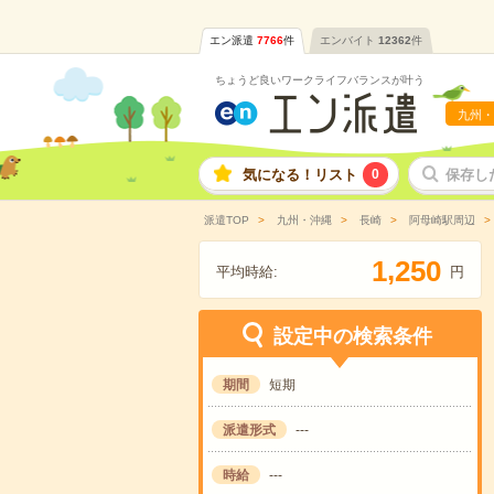
エン派遣
7766
件
エンバイト
12362
件
ちょうど良いワークライフバランスが叶う
九州・
気になる！リスト
0
保存し
派遣TOP
九州・沖縄
長崎
阿母崎駅周辺
,
1
2
5
0
平均時給:
円
設定中の検索条件
期間
短期
派遣形式
---
時給
---