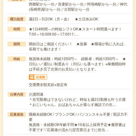
西郷駅から---分／吾妻駅から---分／阿母崎駅から---分／神代
(長崎県)駅から---分／古部駅から---分
週2日～5日OK（月～金） ★土日休みOK
曜日頻度
★1日4時間～の時短シフトOK★スタート時間選べます！
時間
7:00～16:009:00～17:0011:…
開始日はご相談ください！ ★急募 ★職場が気に入れば、
期間
長期でも働けます！
無資格未経験：時給1250円～ 経験者：時給1350円～ ★
時給
日払い／週払い制度あり（月払いも選べます）※稼働開始時
は手続き完了次第のお支払いとなります。
交通費
交通費全額支給※規定有
介護関連
仕事内容
＊在宅勤務はできないけれど、時短も週2日勤務も叶う介護
＊おじいちゃん、おばあちゃんが暮らす施設での生…
職種未経験OK / ブランクOK / パソコンスキル不要 / 英語力不
応募資格
要
無資格・未経験OK年齢不問★10名以上採用予定★履歴書は
不要です▽応募後の流れ1)翌営業日までに担当…