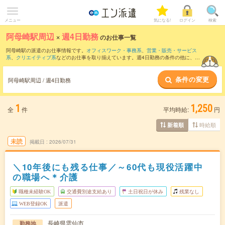
メニュー
気になる!
ログイン
検索
阿母崎駅周辺
×
週4日勤務
のお仕事一覧
阿母崎駅の派遣のお仕事情報です。
オフィスワーク・事務系
、
営業・販売・サービス
系
、
クリエイティブ系
などのお仕事を取り揃えています。週4日勤務の条件の他に、
交
通費別途支給あり
、
職種未経験OK
、
友だちと一緒の応募OK
などのこだわり条件も取
り揃えています。
条件の変更
阿母崎駅周辺 / 週4日勤務
1
1,250
全
件
平均時給:
円
時給順
新着順
未読
掲載日
2026/07/31
＼10年後にも残る仕事／～60代も現役活躍中
の職場へ＊介護
職種未経験OK
交通費別途支給あり
土日祝日が休み
残業なし
WEB登録OK
派遣
長崎県雲仙市
勤務地