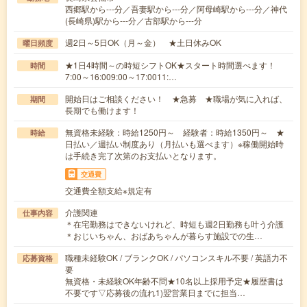
西郷駅から---分／吾妻駅から---分／阿母崎駅から---分／神代
(長崎県)駅から---分／古部駅から---分
週2日～5日OK（月～金） ★土日休みOK
曜日頻度
★1日4時間～の時短シフトOK★スタート時間選べます！
時間
7:00～16:009:00～17:0011:…
開始日はご相談ください！ ★急募 ★職場が気に入れば、
期間
長期でも働けます！
無資格未経験：時給1250円～ 経験者：時給1350円～ ★
時給
日払い／週払い制度あり（月払いも選べます）※稼働開始時
は手続き完了次第のお支払いとなります。
交通費
交通費全額支給※規定有
介護関連
仕事内容
＊在宅勤務はできないけれど、時短も週2日勤務も叶う介護
＊おじいちゃん、おばあちゃんが暮らす施設での生…
職種未経験OK / ブランクOK / パソコンスキル不要 / 英語力不
応募資格
要
無資格・未経験OK年齢不問★10名以上採用予定★履歴書は
不要です▽応募後の流れ1)翌営業日までに担当…