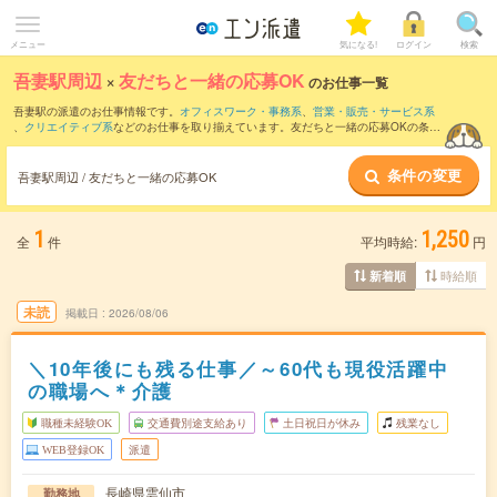
メニュー
気になる!
ログイン
検索
吾妻駅周辺
×
友だちと一緒の応募OK
のお仕事一覧
吾妻駅の派遣のお仕事情報です。
オフィスワーク・事務系
、
営業・販売・サービス系
、
クリエイティブ系
などのお仕事を取り揃えています。友だちと一緒の応募OKの条件
の他に、
交通費別途支給あり
、
職種未経験OK
、
週4日勤務
などのこだわり条件も取り
揃えています。
条件の変更
吾妻駅周辺 / 友だちと一緒の応募OK
1
1,250
全
件
平均時給:
円
時給順
新着順
未読
掲載日
2026/08/06
＼10年後にも残る仕事／～60代も現役活躍中
の職場へ＊介護
職種未経験OK
交通費別途支給あり
土日祝日が休み
残業なし
WEB登録OK
派遣
長崎県雲仙市
勤務地