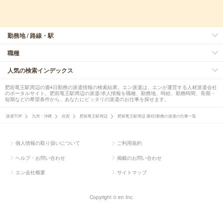
勤務地 / 路線・駅
職種
人気の検索インデックス
肥前竜王駅周辺の週4日勤務の派遣情報の検索結果。エン派遣は、エンが運営する人材派遣会社
のポータルサイト。肥前竜王駅周辺の派遣/求人情報を職種、勤務地、時給、勤務時間、長期・
短期などの希望条件から、あなたにピッタリの派遣のお仕事を探せます。
派遣TOP
九州・沖縄
佐賀
肥前竜王駅周辺
肥前竜王駅周辺 週4日勤務の派遣の仕事一覧
個人情報の取り扱いについて
ご利用規約
ヘルプ・お問い合わせ
掲載のお問い合わせ
エン会社概要
サイトマップ
Copyright © en Inc.