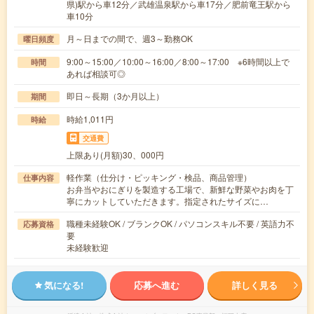
県)駅から車12分／武雄温泉駅から車17分／肥前竜王駅から
車10分
月～日までの間で、週3～勤務OK
曜日頻度
9:00～15:00／10:00～16:00／8:00～17:00 ※6時間以上で
時間
あれば相談可◎
即日～長期（3か月以上）
期間
時給1,011円
時給
交通費
上限あり(月額)30、000円
軽作業（仕分け・ピッキング・検品、商品管理）
仕事内容
お弁当やおにぎりを製造する工場で、新鮮な野菜やお肉を丁
寧にカットしていただきます。指定されたサイズに…
職種未経験OK / ブランクOK / パソコンスキル不要 / 英語力不
応募資格
要
未経験歓迎
気になる!
応募へ進む
詳しく見る