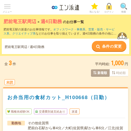
メニュー
気になる!
ログイン
検索
肥前竜王駅周辺
×
週4日勤務
のお仕事一覧
肥前竜王駅の派遣のお仕事情報です。
オフィスワーク・事務系
、
営業・販売・サービ
ス系
、
クリエイティブ系
などのお仕事を取り揃えています。週4日勤務の条件の他に、
交通費別途支給あり
、
職種未経験OK
、
友だちと一緒の応募OK
などのこだわり条件も
取り揃えています。
条件の変更
肥前竜王駅周辺 / 週4日勤務
3
1,000
全
件
平均時給:
円
時給順
新着順
未読
お弁当用の食材カット_H100668（日勤）
職種未経験OK
交通費別途支給あり
派遣
その他佐賀県
勤務地
肥前白石駅から車4分／大町(佐賀県)駅から車6分／江北(佐賀