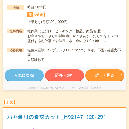
時給1,011円
時給
交通費
上限あり(月額)30、000円
軽作業（仕分け・ピッキング・検品、商品管理）
仕事内容
お弁当やおにぎりの製造補助やできあがったものをトレーに
盛付するお仕事です◎月・水・金のみや9：00～…
職種未経験OK / ブランクOK / パソコンスキル不要 / 英語力不
応募資格
要
未経験歓迎
気になる!
応募へ進む
詳しく見る
派遣会社
株式会社ウィルオブ・ワーク FO事業部 福岡支店
未読
お弁当用の食材カット_H92147（20-29）