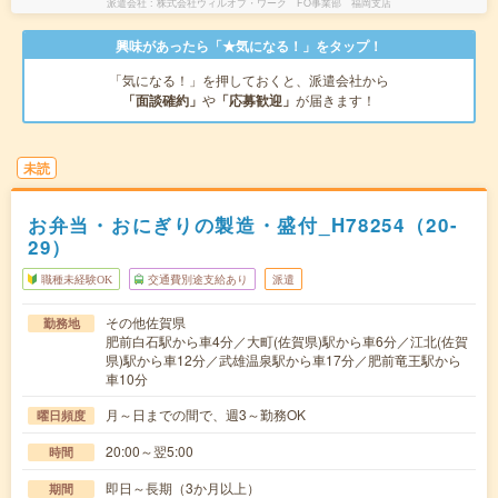
派遣会社
株式会社ウィルオブ・ワーク FO事業部 福岡支店
興味があったら「★気になる！」をタップ！
「気になる！」を押しておくと、派遣会社から
「面談確約」
や
「応募歓迎」
が届きます！
未読
お弁当・おにぎりの製造・盛付_H78254（20-
29）
職種未経験OK
交通費別途支給あり
派遣
その他佐賀県
勤務地
肥前白石駅から車4分／大町(佐賀県)駅から車6分／江北(佐賀
県)駅から車12分／武雄温泉駅から車17分／肥前竜王駅から
車10分
月～日までの間で、週3～勤務OK
曜日頻度
20:00～翌5:00
時間
即日～長期（3か月以上）
期間