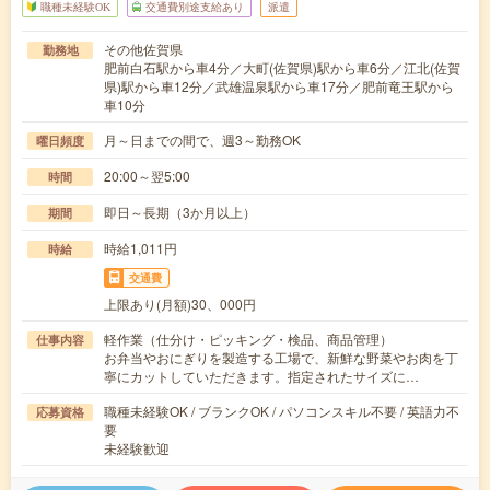
職種未経験OK
交通費別途支給あり
派遣
その他佐賀県
勤務地
肥前白石駅から車4分／大町(佐賀県)駅から車6分／江北(佐賀
県)駅から車12分／武雄温泉駅から車17分／肥前竜王駅から
車10分
月～日までの間で、週3～勤務OK
曜日頻度
20:00～翌5:00
時間
即日～長期（3か月以上）
期間
時給1,011円
時給
交通費
上限あり(月額)30、000円
軽作業（仕分け・ピッキング・検品、商品管理）
仕事内容
お弁当やおにぎりを製造する工場で、新鮮な野菜やお肉を丁
寧にカットしていただきます。指定されたサイズに…
職種未経験OK / ブランクOK / パソコンスキル不要 / 英語力不
応募資格
要
未経験歓迎