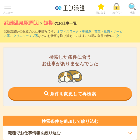
メニュー
気になる!
ログイン
検索
武雄温泉駅周辺
×
短期
のお仕事一覧
武雄温泉駅の派遣のお仕事情報です。
オフィスワーク・事務系
、
営業・販売・サービ
ス系
、
クリエイティブ系
などのお仕事を取り揃えています。短期の条件の他に、
交通
費別途支給あり
、
職種未経験OK
、
友だちと一緒の応募OK
などでもお探し頂けます。
検索した条件に合う
お仕事がありませんでした
条件を変更して再検索
検索条件を追加して絞り込む
職種
でお仕事情報を絞り込む