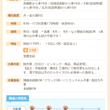
高橋駅から車10分／武雄温泉駅から車10分／大町(佐賀県)駅
から車10分／北方(佐賀県)駅から車10分
月～金の週5日
曜日頻度
9:00～17:30(実働7.75時間・休憩45分）
時間
即日～長期 ＊急募：8月～、9月～など開始日相談OK ※単
期間
発のお仕事も紹介可能です！
時給1170円～ ＊日払いOK（規定あり）
時給
交通費
実費支給
軽作業（仕分け・ピッキング・検品、商品管理）
仕事内容
【組立・外観検査・梱包】工場内にて軽作業をお任せしま
す。電子部品は手のひらサイズのため身体への負担も…
職種未経験OK / ブランクOK / パソコンスキル不要 / 英語力不
応募資格
要
未経験OK
職場の雰囲気
年齢層