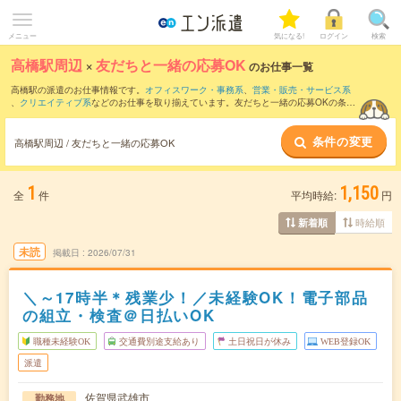
メニュー
気になる!
ログイン
検索
高橋駅周辺
×
友だちと一緒の応募OK
のお仕事一覧
高橋駅の派遣のお仕事情報です。
オフィスワーク・事務系
、
営業・販売・サービス系
、
クリエイティブ系
などのお仕事を取り揃えています。友だちと一緒の応募OKの条件
の他に、
交通費別途支給あり
、
職種未経験OK
、
週4日勤務
などのこだわり条件も取り
揃えています。
条件の変更
高橋駅周辺 / 友だちと一緒の応募OK
1
1,150
全
件
平均時給:
円
時給順
新着順
未読
掲載日
2026/07/31
＼～17時半＊残業少！／未経験OK！電子部品
の組立・検査＠日払いOK
職種未経験OK
交通費別途支給あり
土日祝日が休み
WEB登録OK
派遣
佐賀県武雄市
勤務地