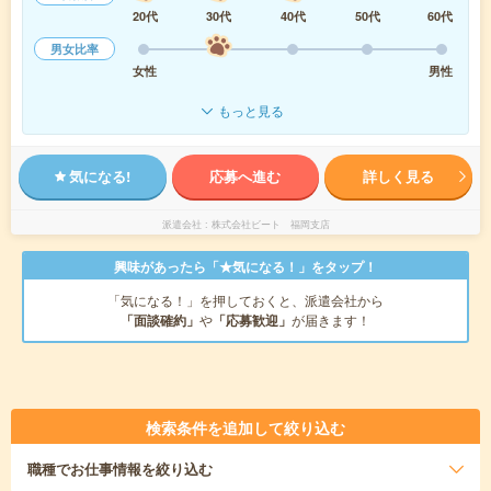
20代
30代
40代
50代
60代
男女比率
女性
男性
もっと見る
気になる!
応募へ進む
詳しく見る
派遣会社
株式会社ビート 福岡支店
興味があったら「★気になる！」をタップ！
「気になる！」を押しておくと、派遣会社から
「面談確約」
や
「応募歓迎」
が届きます！
検索条件を追加して絞り込む
職種
でお仕事情報を絞り込む