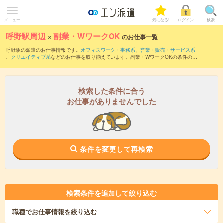
メニュー
気になる!
ログイン
検索
呼野駅周辺
×
副業・WワークOK
のお仕事一覧
呼野駅の派遣のお仕事情報です。
オフィスワーク・事務系
、
営業・販売・サービス系
、
クリエイティブ系
などのお仕事を取り揃えています。副業・WワークOKの条件の他
に、
交通費別途支給あり
、
職種未経験OK
、
友だちと一緒の応募OK
などのこだわり条
件も取り揃えています。
検索した条件に合う
お仕事がありませんでした
条件を変更して再検索
検索条件を追加して絞り込む
職種
でお仕事情報を絞り込む