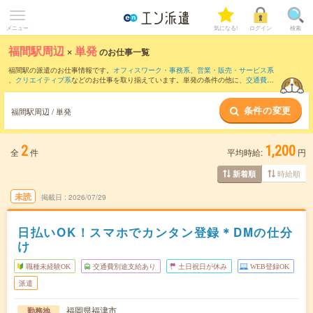
メニュー
気になる!
ログイン
検索
福間駅周辺
×
単発
のお仕事一覧
福間駅の派遣のお仕事情報です。
オフィスワーク・事務系
、
営業・販売・サービス系
、
クリエイティブ系
などのお仕事を取り揃えています。単発の条件の他に、
交通費別
途支給あり
、
職種未経験OK
、
友だちと一緒の応募OK
などでもお探し頂けます。
条件の変更
福間駅周辺 / 単発
2
1,200
全
件
平均時給:
円
時給順
新着順
未読
掲載日
2026/07/29
日払いOK！スマホでカンタン登録＊DMの仕分
け
職種未経験OK
交通費別途支給あり
土日祝日が休み
WEB登録OK
派遣
福岡県福津市
勤務地