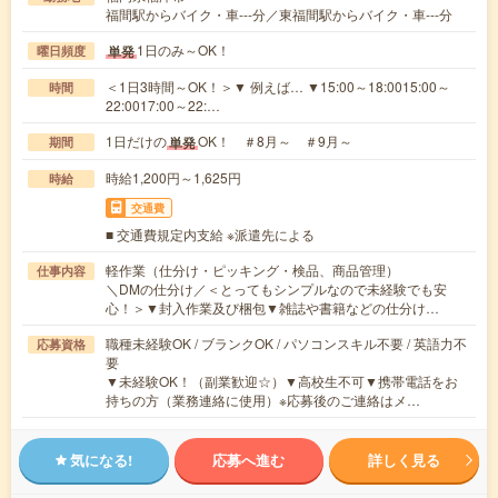
福間駅からバイク・車---分／東福間駅からバイク・車---分
1日のみ～OK！
単発
曜日頻度
＜1日3時間～OK！＞▼ 例えば… ▼15:00～18:0015:00～
時間
22:0017:00～22:…
1日だけの
OK！ ＃8月～ ＃9月～
単発
期間
時給1,200円～1,625円
時給
交通費
■ 交通費規定内支給 ※派遣先による
軽作業（仕分け・ピッキング・検品、商品管理）
仕事内容
＼DMの仕分け／＜とってもシンプルなので未経験でも安
心！＞▼封入作業及び梱包▼雑誌や書籍などの仕分け…
職種未経験OK / ブランクOK / パソコンスキル不要 / 英語力不
応募資格
要
▼未経験OK！（副業歓迎☆）▼高校生不可▼携帯電話をお
持ちの方（業務連絡に使用）※応募後のご連絡はメ…
気になる!
応募へ進む
詳しく見る