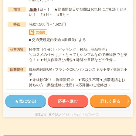
1日～！ ★勤務開始日や期間はお気軽にご相談くださ
単発
期間
い！ ＃8月～ ＃9月～
時給1,200円～1,625円
時給
交通費
■ 交通費規定内支給 ※派遣先による
軽作業（仕分け・ピッキング・検品、商品管理）
仕事内容
＼コスメの仕分け／＜とってもシンプルなので未経験でも安
心！＞▼封入作業及び梱包▼雑誌や書籍などの仕分…
職種未経験OK / ブランクOK / パソコンスキル不要 / 英語力不
応募資格
要
▼未経験OK！（副業歓迎☆）▼高校生不可▼携帯電話をお
持ちの方（業務連絡に使用）※応募後のご連絡はメ…
気になる!
応募へ進む
詳しく見る
派遣会社
株式会社バイトレ（キャムコムグループ）