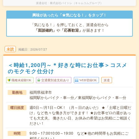
派遣会社
株式会社バイトレ（キャムコムグループ）
興味があったら「★気になる！」をタップ！
「気になる！」を押しておくと、派遣会社から
「面談確約」
や
「応募歓迎」
が届きます！
未読
掲載日
2026/07/27
＜時給1,200円～＊好きな時にお仕事＞コスメ
のモクモク仕分け
職種未経験OK
交通費別途支給あり
WEB登録OK
派遣
福岡県福津市
勤務地
福間駅からバイク・車---分／東福間駅からバイク・車---分
週0日～/月1日～OK！ （月～日のあいだ） ★「土曜と日曜だ
曜日頻度
け」など色々な働き方ができます！ ★お仕事ゼロの週があっ
ても大丈夫。 働きたい日、お休みの希望はお気軽にご相談く
ださい！
9:00～17:0010:00～19:00 など■ 他の時間帯もお気軽にご
時間
相談ください！