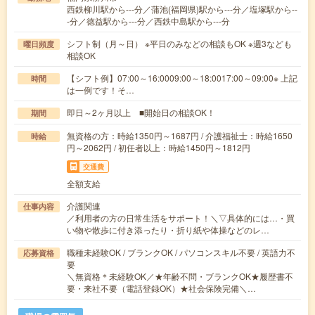
西鉄柳川駅から---分／蒲池(福岡県)駅から---分／塩塚駅から--
-分／徳益駅から---分／西鉄中島駅から---分
シフト制（月～日） ※平日のみなどの相談もOK ※週3なども
曜日頻度
相談OK
【シフト例】07:00～16:0009:00～18:0017:00～09:00※ 上記
時間
は一例です！そ…
即日～2ヶ月以上 ■開始日の相談OK！
期間
無資格の方：時給1350円～1687円 / 介護福祉士：時給1650
時給
円～2062円 / 初任者以上：時給1450円～1812円
交通費
全額支給
介護関連
仕事内容
／利用者の方の日常生活をサポート！＼▽具体的には…・買
い物や散歩に付き添ったり・折り紙や体操などのレ…
職種未経験OK / ブランクOK / パソコンスキル不要 / 英語力不
応募資格
要
＼無資格＊未経験OK／★年齢不問・ブランクOK★履歴書不
要・来社不要（電話登録OK）★社会保険完備＼…