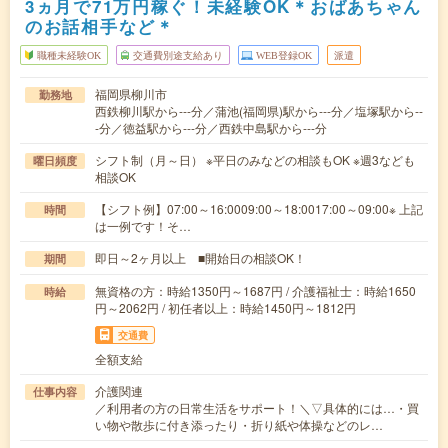
3ヵ月で71万円稼ぐ！未経験OK＊おばあちゃん
のお話相手など＊
職種未経験OK
交通費別途支給あり
WEB登録OK
派遣
福岡県柳川市
勤務地
西鉄柳川駅から---分／蒲池(福岡県)駅から---分／塩塚駅から--
-分／徳益駅から---分／西鉄中島駅から---分
シフト制（月～日） ※平日のみなどの相談もOK ※週3なども
曜日頻度
相談OK
【シフト例】07:00～16:0009:00～18:0017:00～09:00※ 上記
時間
は一例です！そ…
即日～2ヶ月以上 ■開始日の相談OK！
期間
無資格の方：時給1350円～1687円 / 介護福祉士：時給1650
時給
円～2062円 / 初任者以上：時給1450円～1812円
交通費
全額支給
介護関連
仕事内容
／利用者の方の日常生活をサポート！＼▽具体的には…・買
い物や散歩に付き添ったり・折り紙や体操などのレ…