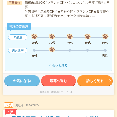
職種未経験OK / ブランクOK / パソコンスキル不要 / 英語力不
応募資格
要
＼無資格＊未経験OK／★年齢不問・ブランクOK★履歴書不
要・来社不要（電話登録OK）★社会保険完備＼…
職場の雰囲気
年齢層
20代
30代
40代
50代
60代
男女比率
女性
男性
もっと見る
気になる!
応募へ進む
詳しく見る
派遣会社
株式会社ニッソーネット
未読
掲載日
2026/08/04
NEW