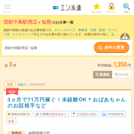
メニュー
気になる!
ログイン
検索
西鉄中島駅周辺
×
短期
のお仕事一覧
西鉄中島駅の派遣のお仕事情報です。
オフィスワーク・事務系
、
営業・販売・サービ
ス系
、
クリエイティブ系
などのお仕事を取り揃えています。短期の条件の他に、
交通
費別途支給あり
、
職種未経験OK
、
友だちと一緒の応募OK
などでもお探し頂けます。
条件の変更
西鉄中島駅周辺 / 短期
3
1,350
全
件
平均時給:
円
時給順
新着順
未読
掲載日
2026/08/07
NEW
3ヵ月で71万円稼ぐ！未経験OK＊おばあちゃん
のお話相手など
職種未経験OK
交通費別途支給あり
土日祝日が休み
WEB登録OK
派遣
福岡県柳川市
勤務地