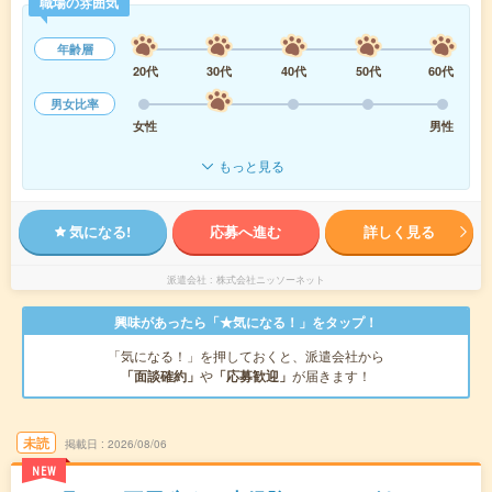
職場の雰囲気
年齢層
20代
30代
40代
50代
60代
男女比率
女性
男性
もっと見る
気になる!
応募へ進む
詳しく見る
派遣会社
株式会社ニッソーネット
興味があったら「★気になる！」をタップ！
「気になる！」を押しておくと、派遣会社から
「面談確約」
や
「応募歓迎」
が届きます！
未読
掲載日
2026/08/06
NEW