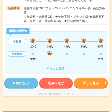
職種未経験OK / ブランクOK / パソコンスキル不要 / 英語力不
応募資格
要
＼無資格＊未経験OK／★年齢不問・ブランクOK★履歴書不
要・来社不要（電話登録OK）★社会保険完備＼…
職場の雰囲気
年齢層
20代
30代
40代
50代
60代
男女比率
女性
男性
もっと見る
気になる!
応募へ進む
詳しく見る
派遣会社
株式会社ニッソーネット