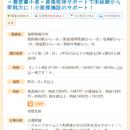
＜履歴書不要＞資格取得サポートで未経験から
即戦力に！小規模施設のサポート！
職種未経験OK
交通費別途支給あり
土日祝日が休み
WEB登録OK
派遣
福岡県柳川市
勤務地
西鉄柳川駅から---分／蒲池(福岡県)駅から---分／塩塚駅から--
-分／徳益駅から---分／西鉄中島駅から---分
シフト制（月～日） ※平日のみなどの相談もOK ※週3日も相
曜日頻度
談OK
【シフト例】07:00～16:0009:00～18:0017:00～09:00※ 上記
時間
は一例です！そ…
即日～2ヶ月以上
期間
無資格の方：時給1350円～1687円 / 介護福祉士：時給1650
時給
円～2062円 / 初任者以上：時給1450円～1812円
交通費
全額支給
介護関連
仕事内容
／グループホームにて利用者の方の日常生活をサポート！＼
▽具体的には…・買い物や散歩に付き添ったり・折…