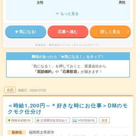
女性
男性
もっと見る
気になる!
応募へ進む
詳しく見る
派遣会社
株式会社バイトレ（キャムコムグループ）
興味があったら「★気になる！」をタップ！
「気になる！」を押しておくと、派遣会社から
「面談確約」
や
「応募歓迎」
が届きます！
未読
掲載日
2026/07/22
＜時給1,200円～＊好きな時にお仕事＞DMのモ
クモク仕分け
職種未経験OK
交通費別途支給あり
WEB登録OK
派遣
福岡県太宰府市
勤務地