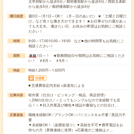
太宰府駅から徒歩5分／都府楼前駅から徒歩5分／西鉄五条駅
から徒歩5分／都府楼南駅から徒歩5分
週0日～/月1日～OK！ （月～日のあいだ） ★「土曜と日曜だ
曜日頻度
け」など色々な働き方ができます！ ★お仕事ゼロの週があっ
ても大丈夫。 働きたい日、お休みの希望はお気軽にご相談く
ださい！
9:00～17:0010:00～19:00 など■ 他の時間帯もお気軽にご
時間
相談ください！
1日～！ ★勤務開始日や期間はお気軽にご相談くださ
単発
期間
い！ ＃8月～ ＃9月～
時給1,200円～1,625円
時給
交通費
■ 交通費規定内支給 ※派遣先による
軽作業（仕分け・ピッキング・検品、商品管理）
仕事内容
＼DMの仕分け／＜とってもシンプルなので未経験でも安
心！＞▼封入作業及び梱包▼雑誌や書籍などの仕分け…
職種未経験OK / ブランクOK / パソコンスキル不要 / 英語力不
応募資格
要
▼未経験OK！（副業歓迎☆）▼高校生不可▼携帯電話をお
持ちの方（業務連絡に使用）※応募後のご連絡はメ…