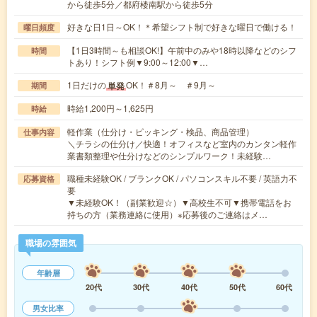
から徒歩5分／都府楼南駅から徒歩5分
好きな日1日～OK！＊希望シフト制で好きな曜日で働ける！
曜日頻度
【1日3時間～も相談OK!】午前中のみや18時以降などのシフ
時間
トあり！シフト例▼9:00～12:00▼…
1日だけの
OK！＃8月～ ＃9月～
単発
期間
時給1,200円～1,625円
時給
軽作業（仕分け・ピッキング・検品、商品管理）
仕事内容
＼チラシの仕分け／快適！オフィスなど室内のカンタン軽作
業書類整理や仕分けなどのシンプルワーク！未経験…
職種未経験OK / ブランクOK / パソコンスキル不要 / 英語力不
応募資格
要
▼未経験OK！（副業歓迎☆）▼高校生不可▼携帯電話をお
持ちの方（業務連絡に使用）※応募後のご連絡はメ…
職場の雰囲気
年齢層
20代
30代
40代
50代
60代
男女比率