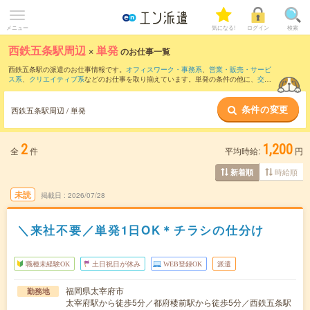
メニュー
気になる!
ログイン
検索
西鉄五条駅周辺
×
単発
のお仕事一覧
西鉄五条駅の派遣のお仕事情報です。
オフィスワーク・事務系
、
営業・販売・サービ
ス系
、
クリエイティブ系
などのお仕事を取り揃えています。単発の条件の他に、
交通
費別途支給あり
、
職種未経験OK
、
友だちと一緒の応募OK
などでもお探し頂けます。
条件の変更
西鉄五条駅周辺 / 単発
2
1,200
全
件
平均時給:
円
時給順
新着順
未読
掲載日
2026/07/28
＼来社不要／単発1日OK＊チラシの仕分け
職種未経験OK
土日祝日が休み
WEB登録OK
派遣
福岡県太宰府市
勤務地
太宰府駅から徒歩5分／都府楼前駅から徒歩5分／西鉄五条駅