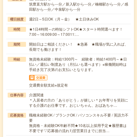
筑豊直方駅から---分／新入駅から---分／楠橋駅から---分／感
田駅から---分／中泉駅から---分
週2日～5日OK（月～金） ★土日休みOK
曜日頻度
★1日4時間～の時短シフトOK★スタート時間選べます！
時間
7:00～16:009:00～17:0011:…
開始日はご相談ください！ ★急募 ★職場が気に入れば、
期間
長期でも働けます！
無資格未経験：時給1300円～ 経験者：時給1400円～★日
時給
払い／週払い制度あり（月払いも選べます）※稼働開始時は
手続き完了次第のお支払いとなります。
交通費
交通費全額支給※規定有
介護関連
仕事内容
＊入居者の方の「ありがとう」が嬉しい＊お年寄りを笑顔に
する介護のお仕事です。おじいちゃん、おばあちゃ…
職種未経験OK / ブランクOK / パソコンスキル不要 / 英語力不
応募資格
要
無資格・未経験OK年齢不問★10名以上採用予定★履歴書は
不要です▽応募後の流れ1)翌営業日までに担当…