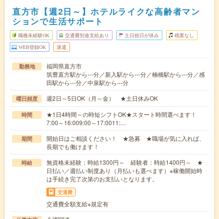
直方市【週2日～】ホテルライクな高齢者マン
ションで生活サポート
職種未経験OK
交通費別途支給あり
土日祝日が休み
残業なし
WEB登録OK
派遣
福岡県直方市
勤務地
筑豊直方駅から---分／新入駅から---分／楠橋駅から---分／感
田駅から---分／中泉駅から---分
週2日～5日OK（月～金） ★土日休みOK
曜日頻度
★1日4時間～の時短シフトOK★スタート時間選べます！
時間
7:00～16:009:00～17:0011:…
開始日はご相談ください！ ★急募 ★職場が気に入れば、
期間
長期でも働けます！
無資格未経験：時給1300円～ 経験者：時給1400円～ ★
時給
日払い／週払い制度あり（月払いも選べます）※稼働開始時
は手続き完了次第のお支払いとなります。
交通費
交通費全額支給※規定有