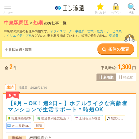
メニュー
気になる!
ログイン
検索
中泉駅周辺
×
短期
のお仕事一覧
中泉駅の派遣のお仕事情報です。
オフィスワーク・事務系
、
営業・販売・サービス系
、
クリエイティブ系
などのお仕事を取り揃えています。短期の条件の他に、
交通費別
途支給あり
、
職種未経験OK
、
友だちと一緒の応募OK
などでもお探し頂けます。
条件の変更
中泉駅周辺 / 短期
2
1,300
全
件
平均時給:
円
時給順
新着順
未読
掲載日
2026/08/10
NEW
【8月～OK！週2日～】ホテルライクな高齢者
マンションで生活サポート＊時短OK
職種未経験OK
交通費別途支給あり
土日祝日が休み
残業なし
WEB登録OK
派遣
福岡県直方市
勤務地