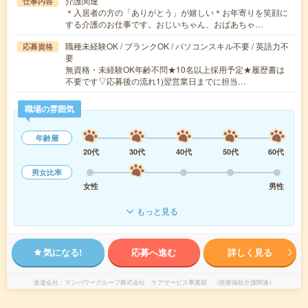
介護関連
仕事内容
＊入居者の方の「ありがとう」が嬉しい＊お年寄りを笑顔に
する介護のお仕事です。おじいちゃん、おばあちゃ…
職種未経験OK / ブランクOK / パソコンスキル不要 / 英語力不
応募資格
要
無資格・未経験OK年齢不問★10名以上採用予定★履歴書は
不要です▽応募後の流れ1)翌営業日までに担当…
職場の雰囲気
年齢層
20代
30代
40代
50代
60代
男女比率
女性
男性
もっと見る
気になる!
応募へ進む
詳しく見る
派遣会社
マンパワーグループ株式会社 ケアサービス事業部 （医療福祉介護関連）