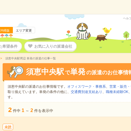
ヘル
沖縄版
エリア変更
た希望条件
お気に入りの派遣会社
須恵中央駅周辺 単発の派遣の仕事一覧
須恵中央駅
単発
で
の派遣のお仕事情
須恵中央駅の派遣のお仕事情報です。
オフィスワーク・事務系
、
営業・販売・
取り揃えています。単発の条件の他に、
交通費別途支給あり
、
職種未経験OK
す。
2
1
2
件中
～
件を表示中
未読