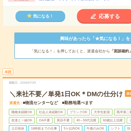
応募する
気になる！
興味があったら「★気になる！」を
「気になる！」を押しておくと、派遣会社から
「面談確約
未読
掲載日
2026/07/25
＼来社不要／単発1日OK＊DMの仕分け
派
■物流センターなど ■勤務地選べます
派遣先
職種未経験OK
社会人未経験OK
ブランクOK
大学生歓迎
既卒第二
友達と一緒OK
OA不要
英語不要
40～50代活躍
60歳以上活躍
土日祝休
16時前までの仕事
5ｈ以内OK
午後のみOK
シフト
扶