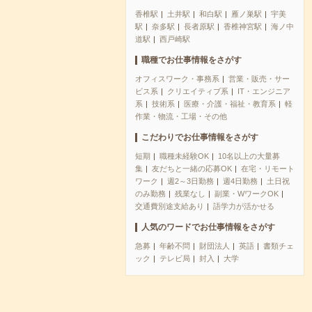
香椎駅
土井駅
和白駅
雁ノ巣駅
宇美
駅
奈多駅
長者原駅
香椎神宮駅
海ノ中
道駅
西戸崎駅
職種でお仕事情報をさがす
オフィスワーク・事務系
営業・販売・サー
ビス系
クリエイティブ系
IT・エンジニア
系
技術系
医療・介護・福祉・教育系
軽
作業・物流・工場・その他
こだわりでお仕事情報をさがす
短期
職種未経験OK
10名以上の大量募
集
友だちと一緒の応募OK
在宅・リモート
ワーク
週2～3日勤務
週4日勤務
土日祝
のみ勤務
残業なし
副業・WワークOK
交通費別途支給あり
語学力が活かせる
人気のワードでお仕事情報をさがす
急募
年齢不問
財団法人
英語
書類チェ
ック
テレビ局
封入
大学