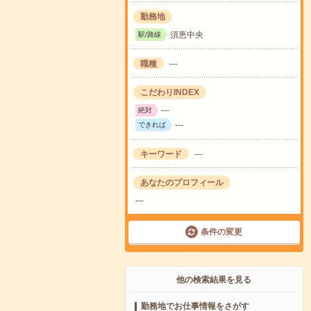
勤務地
須恵中央
駅/路線
職種
---
こだわりINDEX
---
絶対
---
できれば
キーワード
---
あなたのプロフィール
---
条件の変更
他の検索結果を見る
勤務地でお仕事情報をさがす