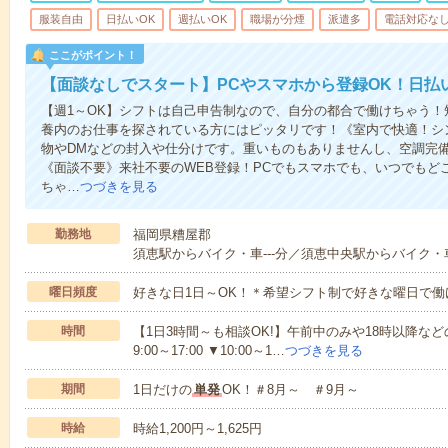
服装自由
日払いOK
週払いOK
職場が分煙
派遣多
電話対応な
ここがポイント！
【面談なしでスタート】PCやスマホから登録OK！日払
【週1～OK】シフトは自己申告制なので、自分の都合で働けちゃう
養内のお仕事を探されている方にはピッタリです！《室内で快適！シ
物やDMなどの封入や仕分けです。重いものもありませんし、空調完
《面談不要》来社不要のWEB登録！PCでもスマホでも、いつでもど
ちゃ…
つづきを見る
勤務地
福岡県糟屋郡
須恵駅からバイク・車---分／須恵中央駅からバイク・車-
曜日頻度
好きな日1日～OK！＊希望シフト制で好きな曜日で働
時間
【1日3時間～も相談OK!】午前中のみや18時以降などの
9:00～17:00 ▼10:00～1…
つづきを見る
期間
1日だけの
単発
OK！＃8月～ ＃9月～
時給
時給1,200円～1,625円