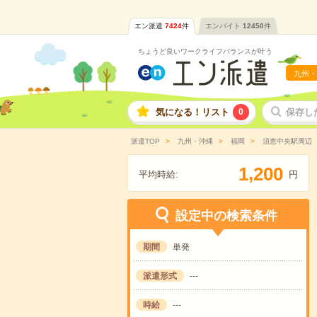
エン派遣
7424
件
エンバイト
12450
件
ちょうど良いワークライフバランスが叶う
九州・
気になる！リスト
0
保存し
派遣TOP
九州・沖縄
福岡
須恵中央駅周辺
,
1
2
0
0
平均時給:
円
設定中の検索条件
期間
単発
派遣形式
---
時給
---