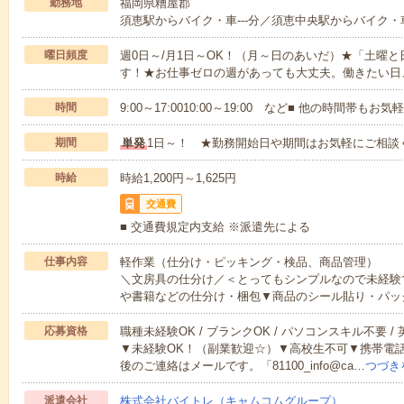
勤務地
福岡県糟屋郡
須恵駅からバイク・車---分／須恵中央駅からバイク・車-
曜日頻度
週0日～/月1日～OK！（月～日のあいだ）★「土曜
す！★お仕事ゼロの週があっても大丈夫。働きたい日
時間
9:00～17:0010:00～19:00 など■ 他の時間帯も
期間
単発
1日～！ ★勤務開始日や期間はお気軽にご相談
時給
時給1,200円～1,625円
交通費
■ 交通費規定内支給 ※派遣先による
仕事内容
軽作業（仕分け・ピッキング・検品、商品管理）
＼文房具の仕分け／＜とってもシンプルなので未経験
や書籍などの仕分け・梱包▼商品のシール貼り・パッ
応募資格
職種未経験OK / ブランクOK / パソコンスキル不要 /
▼未経験OK！（副業歓迎☆）▼高校生不可▼携帯電
後のご連絡はメールです。「81100_info@ca…
つづき
派遣会社
株式会社バイトレ（キャムコムグループ）