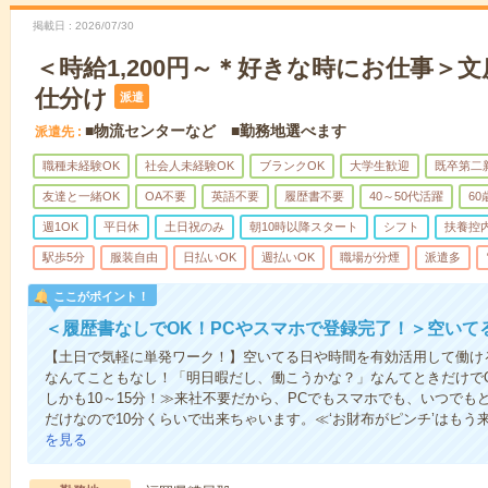
掲載日
2026/07/30
＜時給1,200円～＊好きな時にお仕事＞
仕分け
派遣
■物流センターなど ■勤務地選べます
派遣先
職種未経験OK
社会人未経験OK
ブランクOK
大学生歓迎
既卒第二
友達と一緒OK
OA不要
英語不要
履歴書不要
40～50代活躍
6
週1OK
平日休
土日祝のみ
朝10時以降スタート
シフト
扶養控
駅歩5分
服装自由
日払いOK
週払いOK
職場が分煙
派遣多
ここがポイント！
＜履歴書なしでOK！PCやスマホで登録完了！＞空いて
【土日で気軽に単発ワーク！】空いてる日や時間を有効活用して働け
なんてこともなし！「明日暇だし、働こうかな？」なんてときだけでO
しかも10～15分！≫来社不要だから、PCでもスマホでも、いつで
だけなので10分くらいで出来ちゃいます。≪‘お財布がピンチ’はもう
を見る