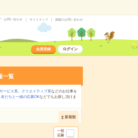
プ・お問い合わせ
サイトマップ
掲載のお問い合わせ
会員登録
ログイン
報一覧
サービス系
、
クリエイティブ系
などのお仕事を
、
友だちと一緒の応募OK
などでもお探し頂けま
新着順
一括
応募