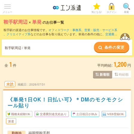
メニュー
気になる!
ログイン
検索
鞍手駅周辺
×
単発
のお仕事一覧
鞍手駅の派遣のお仕事情報です。
オフィスワーク・事務系
、
営業・販売・サービス系
、
クリエイティブ系
などのお仕事を取り揃えています。単発の条件の他に、
交通費別
途支給あり
、
職種未経験OK
、
友だちと一緒の応募OK
などでもお探し頂けます。
条件の変更
鞍手駅周辺 / 単発
1
1,200
全
件
平均時給:
円
時給順
新着順
未読
掲載日
2026/07/31
《単発1日OK！日払い可》＊DMのモクモクシ
ール貼り
職種未経験OK
交通費別途支給あり
土日祝日が休み
WEB登録OK
派遣
福岡県鞍手郡
勤務地