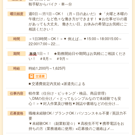
鞍手駅からバイク・車---分
週0日～/月1日～OK！ （月～日のあいだ） ★「火曜と木曜の
曜日頻度
午後だけ」など色々な働き方ができます！ ★お仕事ゼロの週
があっても大丈夫。 働きたい日、お休みの希望はお気軽にご
相談ください！
＜1日3時間～OK！＞▼ 例えば… ▼15:00～18:0015:00～
時間
22:0017:00～22:…
1日～！ ★勤務開始日や期間はお気軽にご相談くださ
単発
期間
い！ ＃8月～ ＃9月～
時給1,200円～1,625円
時給
交通費
■ 交通費規定内支給 ※派遣先による
軽作業（仕分け・ピッキング・検品、商品管理）
仕事内容
＼DMの仕分け／＜とってもシンプルなので未経験でも安
心！＞▼封入作業及び梱包▼雑誌や書籍などの仕分け…
職種未経験OK / ブランクOK / パソコンスキル不要 / 英語力不
応募資格
要
▼未経験OK！（副業歓迎☆）▼高校生不可▼携帯電話をお
持ちの方（業務連絡に使用）※応募後のご連絡はメ…