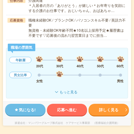
介護関連
仕事内容
＊入居者の方の「ありがとう」が嬉しい＊お年寄りを笑顔に
する介護のお仕事です。おじいちゃん、おばあちゃ…
職種未経験OK / ブランクOK / パソコンスキル不要 / 英語力不
応募資格
要
無資格・未経験OK年齢不問★10名以上採用予定★履歴書は
不要です▽応募後の流れ1)翌営業日までに担当…
職場の雰囲気
年齢層
20代
30代
40代
50代
60代
男女比率
女性
男性
もっと見る
気になる!
応募へ進む
詳しく見る
派遣会社
マンパワーグループ株式会社 ケアサービス事業部 （医療福祉介護関連）