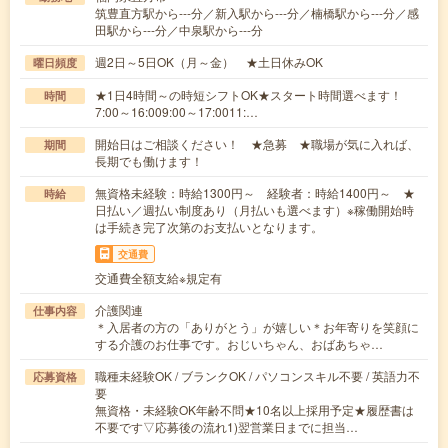
筑豊直方駅から---分／新入駅から---分／楠橋駅から---分／感
田駅から---分／中泉駅から---分
週2日～5日OK（月～金） ★土日休みOK
曜日頻度
★1日4時間～の時短シフトOK★スタート時間選べます！
時間
7:00～16:009:00～17:0011:…
開始日はご相談ください！ ★急募 ★職場が気に入れば、
期間
長期でも働けます！
無資格未経験：時給1300円～ 経験者：時給1400円～ ★
時給
日払い／週払い制度あり（月払いも選べます）※稼働開始時
は手続き完了次第のお支払いとなります。
交通費
交通費全額支給※規定有
介護関連
仕事内容
＊入居者の方の「ありがとう」が嬉しい＊お年寄りを笑顔に
する介護のお仕事です。おじいちゃん、おばあちゃ…
職種未経験OK / ブランクOK / パソコンスキル不要 / 英語力不
応募資格
要
無資格・未経験OK年齢不問★10名以上採用予定★履歴書は
不要です▽応募後の流れ1)翌営業日までに担当…