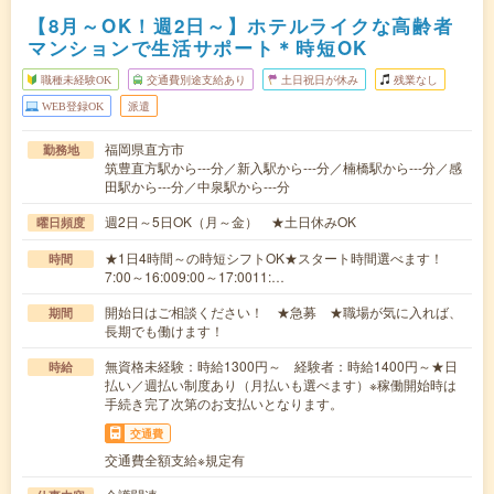
【8月～OK！週2日～】ホテルライクな高齢者
マンションで生活サポート＊時短OK
職種未経験OK
交通費別途支給あり
土日祝日が休み
残業なし
WEB登録OK
派遣
福岡県直方市
勤務地
筑豊直方駅から---分／新入駅から---分／楠橋駅から---分／感
田駅から---分／中泉駅から---分
週2日～5日OK（月～金） ★土日休みOK
曜日頻度
★1日4時間～の時短シフトOK★スタート時間選べます！
時間
7:00～16:009:00～17:0011:…
開始日はご相談ください！ ★急募 ★職場が気に入れば、
期間
長期でも働けます！
無資格未経験：時給1300円～ 経験者：時給1400円～★日
時給
払い／週払い制度あり（月払いも選べます）※稼働開始時は
手続き完了次第のお支払いとなります。
交通費
交通費全額支給※規定有