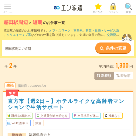
メニュー
気になる!
ログイン
検索
感田駅周辺
×
短期
のお仕事一覧
感田駅の派遣のお仕事情報です。
オフィスワーク・事務系
、
営業・販売・サービス系
、
クリエイティブ系
などのお仕事を取り揃えています。短期の条件の他に、
交通費別
途支給あり
、
職種未経験OK
、
友だちと一緒の応募OK
などでもお探し頂けます。
条件の変更
感田駅周辺 / 短期
2
1,300
全
件
平均時給:
円
時給順
新着順
未読
掲載日
2026/08/06
NEW
直方市【週2日～】ホテルライクな高齢者マン
ションで生活サポート
職種未経験OK
交通費別途支給あり
土日祝日が休み
残業なし
WEB登録OK
派遣
福岡県直方市
勤務地