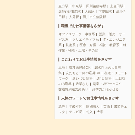
直方駅
中泉駅
田川後藤寺駅
上金田駅
赤池(福岡県)駅
大藪駅
下伊田駅
田川伊
田駅
人見駅
田川市立病院駅
職種でお仕事情報をさがす
オフィスワーク・事務系
営業・販売・サー
ビス系
クリエイティブ系
IT・エンジニア
系
技術系
医療・介護・福祉・教育系
軽
作業・物流・工場・その他
こだわりでお仕事情報をさがす
単発
職種未経験OK
10名以上の大量募
集
友だちと一緒の応募OK
在宅・リモート
ワーク
週2～3日勤務
週4日勤務
土日祝
のみ勤務
残業なし
副業・WワークOK
交通費別途支給あり
語学力が活かせる
人気のワードでお仕事情報をさがす
急募
年齢不問
財団法人
英語
書類チェ
ック
テレビ局
封入
大学