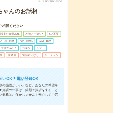
No.NISKYTRK-2SG91
あちゃんのお話相
ご相談ください
名以上の大量募集
友達と一緒OK
OA不要
2～3日勤務
週4日勤務
週5日勤務
午後のみOK
残業少
シフト
煙
派遣多
電話対応なし
ルーティン
いOK＊電話登録OK
人数の施設がいい」など、あなたの希望を
▼介護の仕事は、笑顔で挨拶をすること
い業務はお任せしません！安心してご応