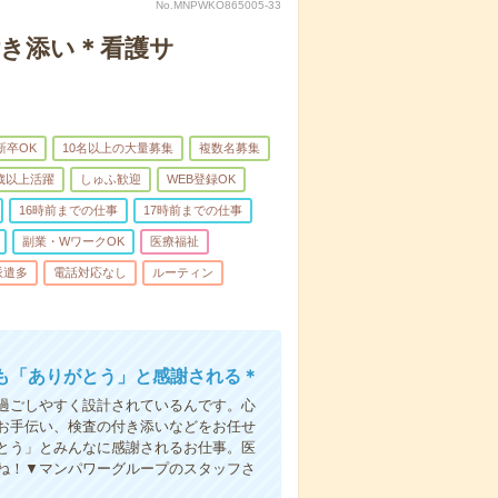
No.MNPWKO865005-33
付き添い＊看護サ
新卒OK
10名以上の大量募集
複数名募集
0歳以上活躍
しゅふ歓迎
WEB登録OK
16時前までの仕事
17時前までの仕事
副業・WワークOK
医療福祉
派遣多
電話対応なし
ルーティン
も「ありがとう」と感謝される＊
過ごしやすく設計されているんです。心
お手伝い、検査の付き添いなどをお任せ
とう」とみんなに感謝されるお仕事。医
ね！▼マンパワーグループのスタッフさ