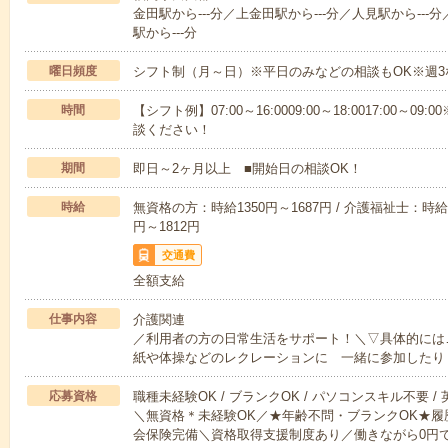
金田駅から---分／上金田駅から---分／人見駅から---
駅から---分
曜日頻度
シフト制（月～日）※平日のみなどの相談もOK※週3
時間
【シフト例】07:00～16:0009:00～18:0017:00
談ください！
期間
即日～2ヶ月以上 ■開始日の相談OK！
時給
無資格の方：時給1350円～1687円 / 介護福祉士：時給1
円～1812円
交通費
全額支給
仕事内容
介護関連
／利用者の方の日常生活をサポート！＼▽具体的には
紙や体操などのレクレーションに 一緒に参加したり
応募資格
職種未経験OK / ブランクOK / パソコンスキル不要 /
＼無資格＊未経験OK／★年齢不問・ブランクOK★履
会保険完備＼資格取得支援制度あり／働きながら0円