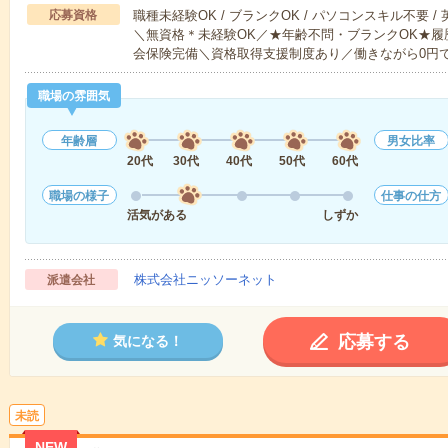
応募資格
職種未経験OK / ブランクOK / パソコンスキル不要 /
＼無資格＊未経験OK／★年齢不問・ブランクOK★履
会保険完備＼資格取得支援制度あり／働きながら0円
職場の雰囲気
年齢層
男女比率
20代
30代
40代
50代
60代
職場の様子
仕事の仕方
活気がある
しずか
株式会社ニッソーネット
派遣会社
応募する
気になる！
未読
NEW