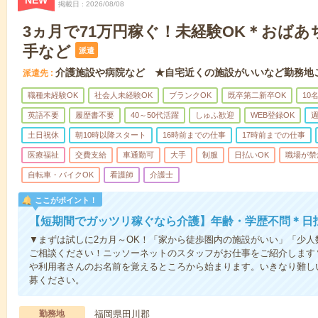
NEW
掲載日
2026/08/08
3ヵ月で71万円稼ぐ！未経験OK＊おば
手など
派遣
介護施設や病院など ★自宅近くの施設がいいなど勤務地
派遣先
職種未経験OK
社会人未経験OK
ブランクOK
既卒第二新卒OK
10
英語不要
履歴書不要
40～50代活躍
しゅふ歓迎
WEB登録OK
週
土日祝休
朝10時以降スタート
16時前までの仕事
17時前までの仕事
医療福祉
交費支給
車通勤可
大手
制服
日払いOK
職場が禁
自転車・バイクOK
看護師
介護士
ここがポイント！
【短期間でガッツリ稼ぐなら介護】年齢・学歴不問＊日払
▼まずは試しに2カ月～OK！「家から徒歩圏内の施設がいい」「少
ご相談ください！ニッソーネットのスタッフがお仕事をご紹介します
や利用者さんのお名前を覚えるところから始まります。いきなり難し
募ください。
勤務地
福岡県田川郡