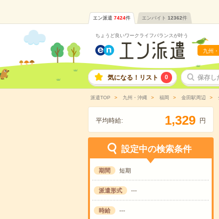
エン派遣
7424
件
エンバイト
12362
件
ちょうど良いワークライフバランスが叶う
九州・
気になる！リスト
0
保存し
派遣TOP
九州・沖縄
福岡
金田駅周辺
,
1
3
2
9
平均時給:
円
設定中の検索条件
期間
短期
派遣形式
---
時給
---