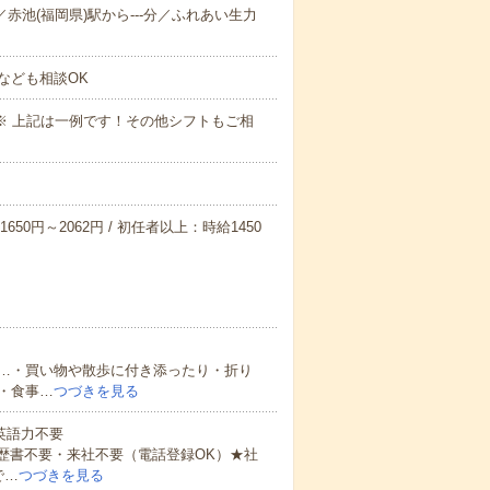
分／赤池(福岡県)駅から---分／ふれあい生力
なども相談OK
～09:00※ 上記は一例です！その他シフトもご相
650円～2062円 / 初任者以上：時給1450
…・買い物や散歩に付き添ったり・折り
・食事…
つづきを見る
 英語力不要
歴書不要・来社不要（電話登録OK）★社
で…
つづきを見る