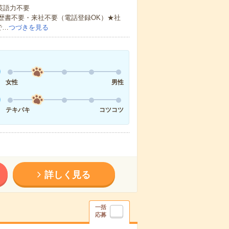
 英語力不要
歴書不要・来社不要（電話登録OK）★社
で…
つづきを見る
女性
男性
テキパキ
コツコツ
詳しく見る
一括
応募