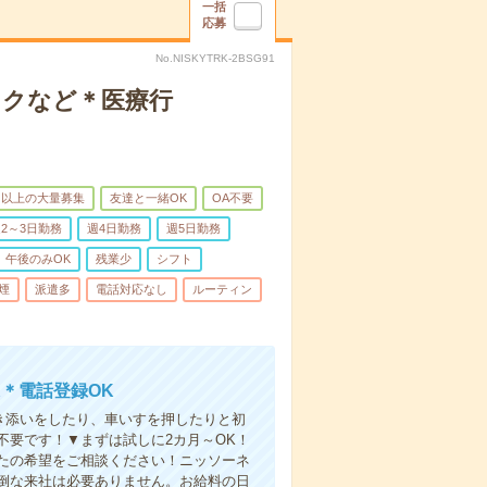
一括
応募
No.NISKYTRK-2BSG91
ックなど＊医療行
名以上の大量募集
友達と一緒OK
OA不要
2～3日勤務
週4日勤務
週5日勤務
午後のみOK
残業少
シフト
煙
派遣多
電話対応なし
ルーティン
＊電話登録OK
付き添いをしたり、車いすを押したりと初
不要です！▼まずは試しに2カ月～OK！
たの希望をご相談ください！ニッソーネ
倒な来社は必要ありません。お給料の日