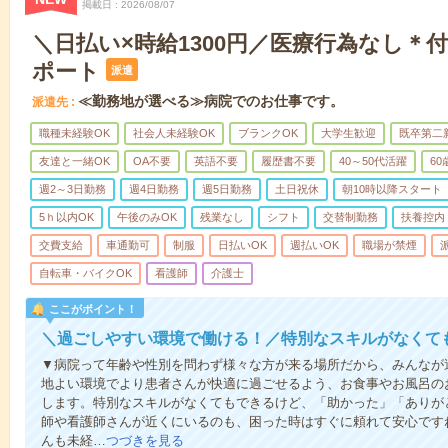
掲載日
2026/08/07
＼日払い×時給1300円／医療行為なし＊
ポート
派遣
≪勤務地が選べる≫病院でのお仕事です。
派遣先
職種未経験OK
社会人未経験OK
ブランクOK
大学生歓迎
既卒第二
友達と一緒OK
OA不要
英語不要
履歴書不要
40～50代活躍
6
週2～3日勤務
週4日勤務
週5日勤務
土日祝休
朝10時以降スタート
5ｈ以内OK
午後のみOK
残業なし
シフト
交替制勤務
扶養控内
交費支給
車通勤可
制服
日払いOK
週払いOK
職場が禁煙
自転車・バイクOK
看護師
介護士
ここがポイント！
＼過ごしやすい環境で働ける！／特別なスキルがなくて
▼病院って年齢や性別を問わず様々な方が来る場所だから、みんなが
地よい環境でより患者さんが快適に過ごせるよう、お食事やお風呂の
します。特別なスキルがなくてもできるけど、「助かった」「ありが
師や看護師さんが近くにいるのも、困った時はすぐに頼れて安心です
んも未経…
つづきを見る