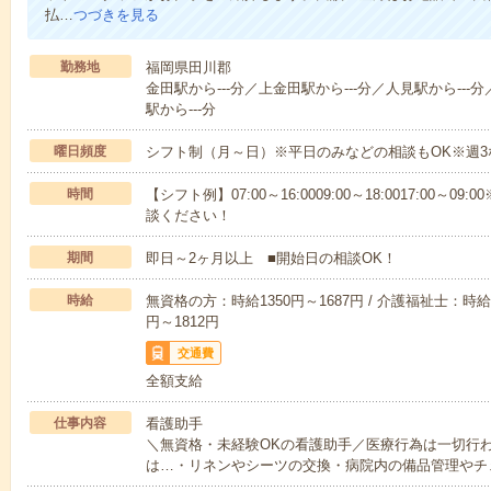
払…
つづきを見る
勤務地
福岡県田川郡
金田駅から---分／上金田駅から---分／人見駅から---
駅から---分
曜日頻度
シフト制（月～日）※平日のみなどの相談もOK※週3
時間
【シフト例】07:00～16:0009:00～18:0017:00
談ください！
期間
即日～2ヶ月以上 ■開始日の相談OK！
時給
無資格の方：時給1350円～1687円 / 介護福祉士：時給1
円～1812円
交通費
全額支給
仕事内容
看護助手
＼無資格・未経験OKの看護助手／医療行為は一切行
は…・リネンやシーツの交換・病院内の備品管理やチ