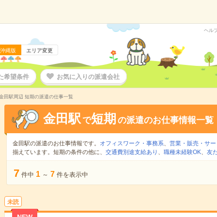
ヘル
沖縄版
エリア変更
た希望条件
お気に入りの派遣会社
金田駅周辺 短期の派遣の仕事一覧
金田駅
短期
で
の派遣のお仕事情報一覧
金田駅の派遣のお仕事情報です。
オフィスワーク・事務系
、
営業・販売・サー
揃えています。短期の条件の他に、
交通費別途支給あり
、
職種未経験OK
、
友
7
1
7
件中
～
件を表示中
未読