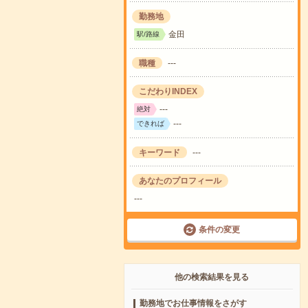
勤務地
金田
駅/路線
職種
---
こだわりINDEX
---
絶対
---
できれば
キーワード
---
あなたのプロフィール
---
条件の変更
他の検索結果を見る
勤務地でお仕事情報をさがす