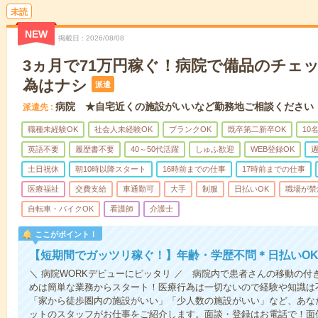
未読
NEW
掲載日
2026/08/08
3ヵ月で71万円稼ぐ！病院で備品のチェ
為はナシ
派遣
病院 ★自宅近くの施設がいいなど勤務地ご相談ください
派遣先
職種未経験OK
社会人未経験OK
ブランクOK
既卒第二新卒OK
10
英語不要
履歴書不要
40～50代活躍
しゅふ歓迎
WEB登録OK
週
土日祝休
朝10時以降スタート
16時前までの仕事
17時前までの仕事
医療福祉
交費支給
車通勤可
大手
制服
日払いOK
職場が禁
自転車・バイクOK
看護師
介護士
ここがポイント！
【短期間でガッツリ稼ぐ！】年齢・学歴不問＊日払いOK
＼ 病院WORKデビューにピッタリ ／ 病院内で患者さんの移動の
めは簡単な業務からスタート！医療行為は一切ないので経験や知識は
「家から徒歩圏内の施設がいい」「少人数の施設がいい」など、あな
ットのスタッフがお仕事をご紹介します。面談・登録はお電話で！面