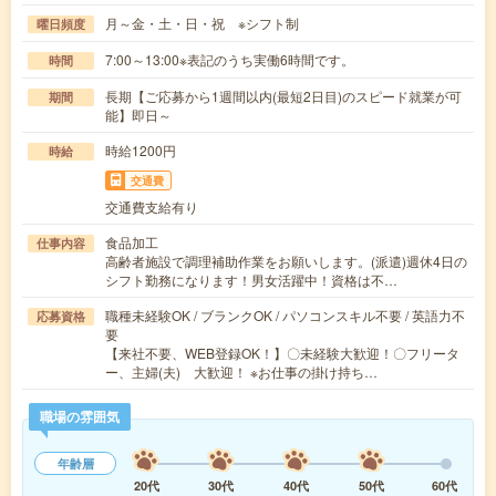
月～金・土・日・祝 ※シフト制
曜日頻度
7:00～13:00※表記のうち実働6時間です。
時間
長期【ご応募から1週間以内(最短2日目)のスピード就業が可
期間
能】即日～
時給1200円
時給
交通費
交通費支給有り
食品加工
仕事内容
高齢者施設で調理補助作業をお願いします。(派遣)週休4日の
シフト勤務になります！男女活躍中！資格は不…
職種未経験OK / ブランクOK / パソコンスキル不要 / 英語力不
応募資格
要
【来社不要、WEB登録OK！】〇未経験大歓迎！〇フリータ
ー、主婦(夫) 大歓迎！ ※お仕事の掛け持ち…
職場の雰囲気
年齢層
20代
30代
40代
50代
60代