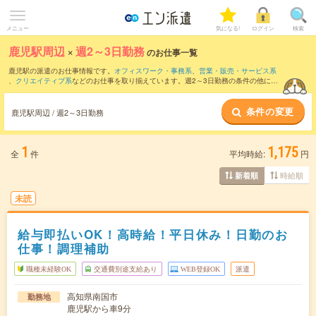
メニュー
気になる!
ログイン
検索
鹿児駅周辺
×
週2～3日勤務
のお仕事一覧
鹿児駅の派遣のお仕事情報です。
オフィスワーク・事務系
、
営業・販売・サービス系
、
クリエイティブ系
などのお仕事を取り揃えています。週2～3日勤務の条件の他に、
交通費別途支給あり
、
職種未経験OK
、
友だちと一緒の応募OK
などのこだわり条件も
取り揃えています。
条件の変更
鹿児駅周辺 / 週2～3日勤務
1
1,175
全
件
平均時給:
円
時給順
新着順
未読
給与即払いOK！高時給！平日休み！日勤のお
仕事！調理補助
職種未経験OK
交通費別途支給あり
WEB登録OK
派遣
高知県南国市
勤務地
鹿児駅から車9分