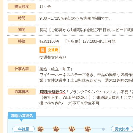
曜日頻度
月～金
時間
9:00～17:15※表記のうち実働7時間です。
期間
長期【ご応募から1週間以内(最短2日目)のスピード就
時給
時給1150円 【月収例】177,100円以上可能
交通費
交通費支給有り
仕事内容
製造（組立・加工）
ワイヤーハーネスのテープ巻き、部品の簡単な装着作業
業！女性活躍中！土日祝休みだから、週末は趣味の時
応募資格
職種未経験OK
/ ブランクOK / パソコンスキル不要 /
【来社不要、WEB登録OK！】〇未経験大歓迎！〇フリ
掛け持ち(Wワーク)不可※学生不可
職場の雰囲気
年齢層
男女比率