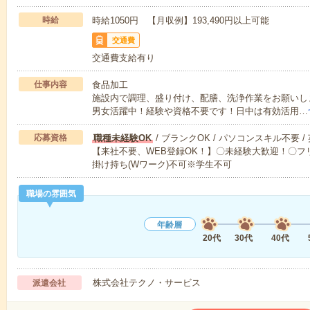
時給
時給1050円 【月収例】193,490円以上可能
交通費
交通費支給有り
仕事内容
食品加工
施設内で調理、盛り付け、配膳、洗浄作業をお願いします
男女活躍中！経験や資格不要です！日中は有効活用…
応募資格
職種未経験OK
/ ブランクOK / パソコンスキル不要 /
【来社不要、WEB登録OK！】〇未経験大歓迎！〇フリ
掛け持ち(Wワーク)不可※学生不可
職場の雰囲気
年齢層
20代
30代
40代
株式会社テクノ・サービス
派遣会社