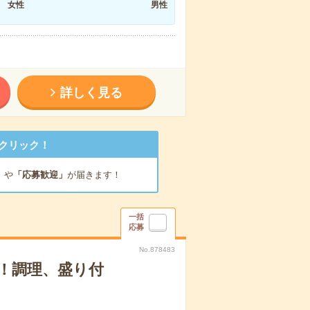
女性
男性
詳しく見る
クリック！
」
や
「応募歓迎」
が届きます！
一括
応募
No.878483
！調理、盛り付