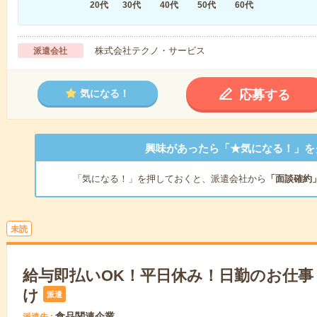
20代
30代
40代
50代
60代
株式会社テクノ・サービス
派遣会社
応募する
気になる！
興味があったら「★気になる！」を
「気になる！」を押しておくと、派遣会社から
「面談確約
未読
給与即払いOK！平日休み！日勤のお仕事
け
派遣
食品関連企業
派遣先