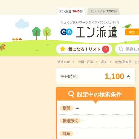
エン派遣
3645
件
エンバイト
7257
件
ちょうど良いワークライフバランスが叶う
中国・
気になる！リスト
0
保存し
派遣TOP
中国・四国
高知
朝倉(高知県・と
,
1
1
0
0
平均時給:
円
設定中の検索条件
期間
---
派遣形式
---
時給
---