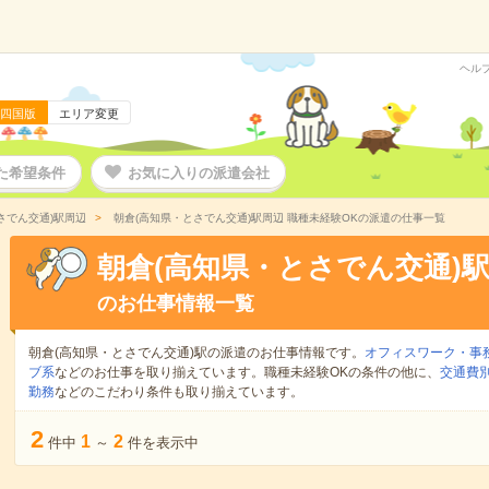
ヘル
四国版
エリア変更
た希望条件
お気に入りの派遣会社
さでん交通)駅周辺
朝倉(高知県・とさでん交通)駅周辺 職種未経験OKの派遣の仕事一覧
朝倉(高知県・とさでん交通)
のお仕事情報一覧
朝倉(高知県・とさでん交通)駅の派遣のお仕事情報です。
オフィスワーク・事
ブ系
などのお仕事を取り揃えています。職種未経験OKの条件の他に、
交通費
勤務
などのこだわり条件も取り揃えています。
2
1
2
件中
～
件を表示中