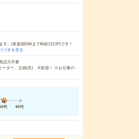
。(派遣)朝5時まで時給1313円です！
つづきを見る
 英語力不要
ーター、主婦(夫) 大歓迎！ ※お仕事の
50代
60代