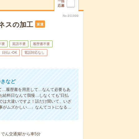
一括
応募
No.911999
ネスの加工
派遣
不要
英語不要
履歴書不要
日払いOK
電話対応なし
巻きなど
て…履歴書を用意して…なんて必要もあ
お給料日なんて我慢…しなくても“日払
い”では大違いですよ！話だけ聞いて、いざ
事がムズかしい…」なんてコトになる…
さでん交通)駅から車5分