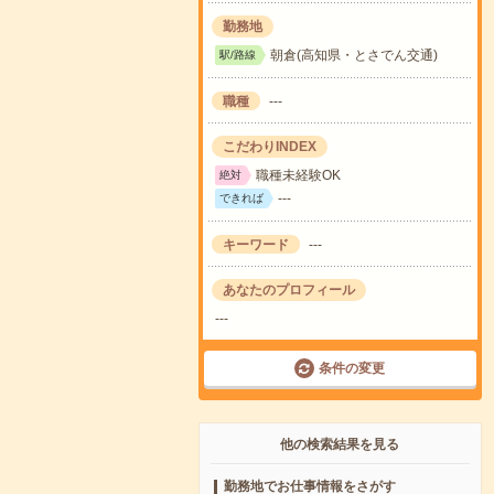
勤務地
朝倉(高知県・とさでん交通)
駅/路線
職種
---
こだわりINDEX
職種未経験OK
絶対
---
できれば
キーワード
---
あなたのプロフィール
---
条件の変更
他の検索結果を見る
勤務地でお仕事情報をさがす