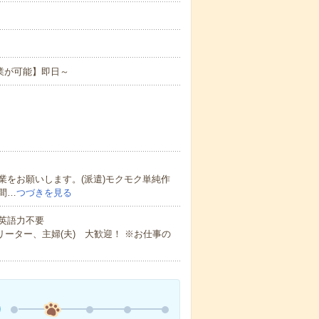
業が可能】即日～
をお願いします。(派遣)モクモク単純作
間…
つづきを見る
 英語力不要
ーター、主婦(夫) 大歓迎！ ※お仕事の