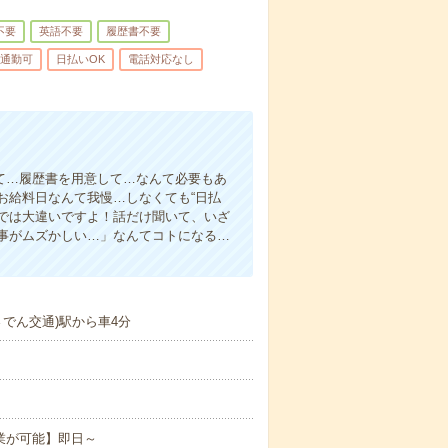
不要
英語不要
履歴書不要
通勤可
日払いOK
電話対応なし
て…履歴書を用意して…なんて必要もあ
お給料日なんて我慢…しなくても“日払
い”では大違いですよ！話だけ聞いて、いざ
事がムズかしい…」なんてコトになる…
さでん交通)駅から車4分
。
業が可能】即日～