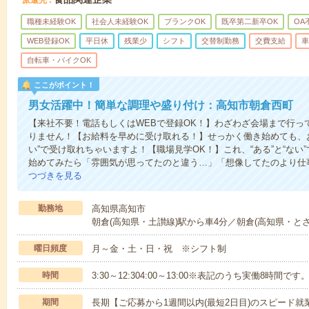
職種未経験OK
社会人未経験OK
ブランクOK
既卒第二新卒OK
OA
WEB登録OK
平日休
残業少
シフト
交替制勤務
交費支給
車
自転車・バイクOK
ここがポイント！
男女活躍中！簡単な調理や盛り付け：高知市朝倉西町
【来社不要！電話もしくはWEBで登録OK！】わざわざ会場まで行っ
りません！【お給料を早めに受け取れる！】せっかく働き始めても、
い”で受け取れちゃいますよ！【職場見学OK！】これ、“ある”と“な
始めてみたら「雰囲気が思ってたのと違う…」「想像してたのより仕
つづきを見る
勤務地
高知県高知市
朝倉(高知県・土讃線)駅から車4分／朝倉(高知県・と
曜日頻度
月～金・土・日・祝 ※シフト制
時間
3:30～12:304:00～13:00※表記のうち実働8時間です
期間
長期【ご応募から1週間以内(最短2日目)のスピード就