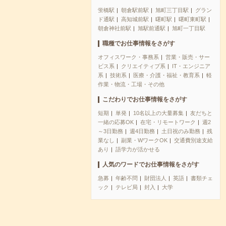
蛍橋駅
朝倉駅前駅
旭町三丁目駅
グラン
ド通駅
高知城前駅
曙町駅
曙町東町駅
朝倉神社前駅
旭駅前通駅
旭町一丁目駅
職種でお仕事情報をさがす
オフィスワーク・事務系
営業・販売・サー
ビス系
クリエイティブ系
IT・エンジニア
系
技術系
医療・介護・福祉・教育系
軽
作業・物流・工場・その他
こだわりでお仕事情報をさがす
短期
単発
10名以上の大量募集
友だちと
一緒の応募OK
在宅・リモートワーク
週2
～3日勤務
週4日勤務
土日祝のみ勤務
残
業なし
副業・WワークOK
交通費別途支給
あり
語学力が活かせる
人気のワードでお仕事情報をさがす
急募
年齢不問
財団法人
英語
書類チェ
ック
テレビ局
封入
大学