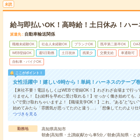
未読
給与即払いOK！高時給！土日休み！ハー
自動車輸送関係
派遣先
職種未経験OK
社会人未経験OK
ブランクOK
既卒第二新卒OK
OA
WEB登録OK
週5日勤務
土日祝休
残業少
交費支給
車通勤可
自転車・バイクOK
ここがポイント！
女性活躍中！嬉しい9時から！単純！ハーネスのテープ
【来社不要！電話もしくはWEBで登録OK！】わざわざ会場まで行っ
りません！【お給料を早めに受け取れる！】せっかく働き始めても、
い”で受け取れちゃいますよ！【職場見学OK！】これ、“ある”と“な
始めてみたら「雰囲気が思ってたのと違う…」「想像してたのより仕
つづきを見る
勤務地
高知県高知市
朝倉(高知県・土讃線)駅から車5分／朝倉(高知県・と