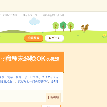
プ・お問い合わせ
サイトマップ
掲載のお問い合わせ
会員登録
ログイン
駅
職種未経験OK
で
の派遣
務系
、
営業・販売・サービス系
、
クリエイティ
別途支給あり
、
友だちと一緒の応募OK
、
週4日
新着順