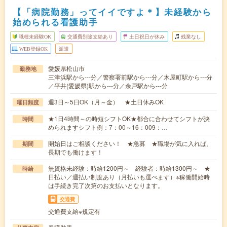
【「病院勤務」ってイイですよ＊】未経験から
始められる看護助手
職種未経験OK
交通費別途支給あり
土日祝日が休み
残業なし
WEB登録OK
派遣
愛媛県松山市
勤務地
三津浜駅から---分／警察署前駅から---分／木屋町駅から---分
／平井(愛媛県)駅から---分／余戸駅から---分
週3日～5日OK（月～金） ★土日休みOK
曜日頻度
★1日4時間～の時短シフトOK★都合に合わせてシフトが決
時間
められますシフト例：7：00～16：009：…
開始日はご相談ください！ ★急募 ★職場が気に入れば、
期間
長期でも働けます！
無資格未経験：時給1200円～ 経験者：時給1300円～ ★
時給
日払い／週払い制度あり（月払いも選べます）※稼働開始時
は手続き完了次第のお支払いとなります。
交通費
交通費支給※規定有