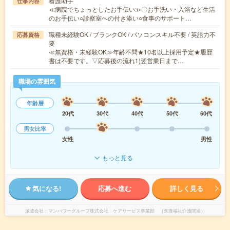
看護助手
仕事内容
≪病院でちょっとしたお手伝い≫〇お手洗い・入浴など生活
のお手伝い○診察室への付き添い○食事のサポート…
職種未経験OK / ブランクOK / パソコンスキル不要 / 英語力不
応募資格
要
≪無資格・未経験OK≫年齢不問★10名以上採用予定★履歴
書は不要です。▽応募後の流れ1)翌営業日まで…
職場の雰囲気
年齢層
20代
30代
40代
50代
60代
男女比率
女性
男性
もっと見る
気になる!
応募へ進む
詳しく見る
派遣会社
マンパワーグループ株式会社 ケアサービス事業部 （医療福祉介護関連）