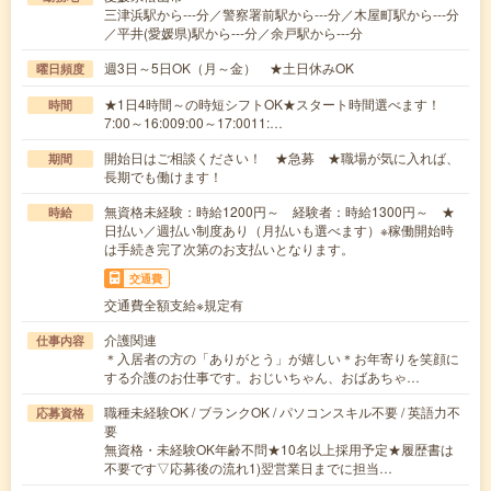
三津浜駅から---分／警察署前駅から---分／木屋町駅から---分
／平井(愛媛県)駅から---分／余戸駅から---分
週3日～5日OK（月～金） ★土日休みOK
曜日頻度
★1日4時間～の時短シフトOK★スタート時間選べます！
時間
7:00～16:009:00～17:0011:…
開始日はご相談ください！ ★急募 ★職場が気に入れば、
期間
長期でも働けます！
無資格未経験：時給1200円～ 経験者：時給1300円～ ★
時給
日払い／週払い制度あり（月払いも選べます）※稼働開始時
は手続き完了次第のお支払いとなります。
交通費
交通費全額支給※規定有
介護関連
仕事内容
＊入居者の方の「ありがとう」が嬉しい＊お年寄りを笑顔に
する介護のお仕事です。おじいちゃん、おばあちゃ…
職種未経験OK / ブランクOK / パソコンスキル不要 / 英語力不
応募資格
要
無資格・未経験OK年齢不問★10名以上採用予定★履歴書は
不要です▽応募後の流れ1)翌営業日までに担当…