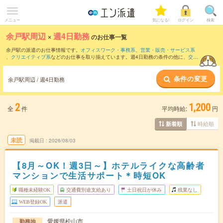
メニュー
気になる!
ログイン
検索
余戸駅周辺
×
週4日勤務
のお仕事一覧
余戸駅の派遣のお仕事情報です。
オフィスワーク・事務系
、
営業・販売・サービス系
、
クリエイティブ系
などのお仕事を取り揃えています。週4日勤務の条件の他に、
交通
費別途支給あり
、
職種未経験OK
、
友だちと一緒の応募OK
などのこだわり条件も取り
揃えています。
条件の変更
余戸駅周辺 / 週4日勤務
2
1,200
全
件
平均時給:
円
時給順
新着順
未読
掲載日
2026/08/03
【8月～OK！週3日～】ホテルライクな高齢者
マンションで生活サポート＊時短OK
職種未経験OK
交通費別途支給あり
土日祝日が休み
残業なし
WEB登録OK
派遣
愛媛県松山市
勤務地