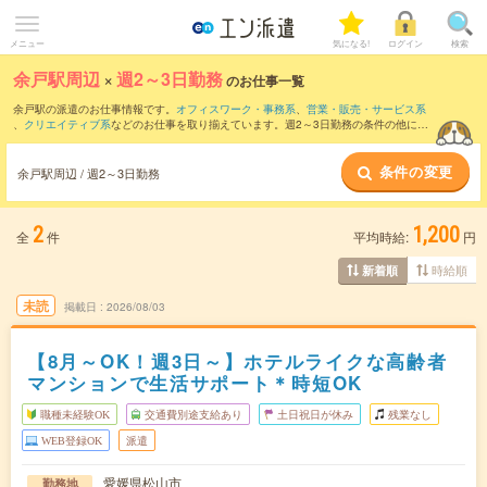
メニュー
気になる!
ログイン
検索
余戸駅周辺
×
週2～3日勤務
のお仕事一覧
余戸駅の派遣のお仕事情報です。
オフィスワーク・事務系
、
営業・販売・サービス系
、
クリエイティブ系
などのお仕事を取り揃えています。週2～3日勤務の条件の他に、
交通費別途支給あり
、
職種未経験OK
、
友だちと一緒の応募OK
などのこだわり条件も
取り揃えています。
条件の変更
余戸駅周辺 / 週2～3日勤務
2
1,200
全
件
平均時給:
円
時給順
新着順
未読
掲載日
2026/08/03
【8月～OK！週3日～】ホテルライクな高齢者
マンションで生活サポート＊時短OK
職種未経験OK
交通費別途支給あり
土日祝日が休み
残業なし
WEB登録OK
派遣
愛媛県松山市
勤務地