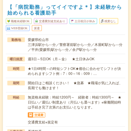
【「病院勤務」ってイイですよ＊】未経験から
始められる看護助手
職種未経験OK
交通費別途支給あり
土日祝日が休み
残業なし
WEB登録OK
派遣
愛媛県松山市
勤務地
三津浜駅から---分／警察署前駅から---分／木屋町駅から---分
／平井(愛媛県)駅から---分／余戸駅から---分
週3日～5日OK（月～金） ★土日休みOK
曜日頻度
★1日4時間～の時短シフトOK★都合に合わせてシフトが決
時間
められますシフト例：7：00～16：009：…
開始日はご相談ください！ ★急募 ★職場が気に入れば、
期間
長期でも働けます！
無資格未経験：時給1200円～ 経験者：時給1300円～ ★
時給
日払い／週払い制度あり（月払いも選べます）※稼働開始時
は手続き完了次第のお支払いとなります。
交通費
交通費支給※規定有