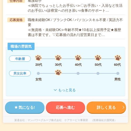
看護助手
仕事内容
≪病院でちょっとしたお手伝い≫〇お手洗い・入浴など生活
のお手伝い○診察室への付き添い○食事のサポート…
職種未経験OK / ブランクOK / パソコンスキル不要 / 英語力不
応募資格
要
≪無資格・未経験OK≫年齢不問★10名以上採用予定★履歴
書は不要です。▽応募後の流れ1)翌営業日まで…
職場の雰囲気
年齢層
20代
30代
40代
50代
60代
男女比率
女性
男性
もっと見る
気になる!
応募へ進む
詳しく見る
派遣会社
マンパワーグループ株式会社 ケアサービス事業部 （医療福祉介護関連）