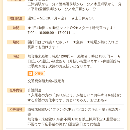
三津浜駅から---分／警察署前駅から---分／木屋町駅から---分
／平井(愛媛県)駅から---分／余戸駅から---分
週3日～5日OK（月～金） ★土日休みOK
曜日頻度
★1日4時間～の時短シフトOK★スタート時間選べます！
時間
7:00～16:009:00～17:0011:…
開始日はご相談ください！ ★急募 ★職場が気に入れば、
期間
長期でも働けます！
無資格未経験：時給1200円～ 経験者：時給1300円～ ★
時給
日払い／週払い制度あり（月払いも選べます）※稼働開始時
は手続き完了次第のお支払いとなります。
交通費
交通費全額支給※規定有
介護関連
仕事内容
＊入居者の方の「ありがとう」が嬉しい＊お年寄りを笑顔に
する介護のお仕事です。おじいちゃん、おばあちゃ…
職種未経験OK / ブランクOK / パソコンスキル不要 / 英語力不
応募資格
要
無資格・未経験OK年齢不問★10名以上採用予定★履歴書は
不要です▽応募後の流れ1)翌営業日までに担当…