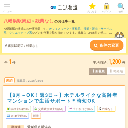
メニュー
気になる!
ログイン
検索
八幡浜駅周辺
×
残業なし
のお仕事一覧
八幡浜駅の派遣のお仕事情報です。
オフィスワーク・事務系
、
営業・販売・サービス
系
、
クリエイティブ系
などのお仕事を取り揃えています。残業なしの条件の他に、
交
通費別途支給あり
、
職種未経験OK
、
友だちと一緒の応募OK
などのこだわり条件も取
り揃えています。
条件の変更
八幡浜駅周辺 / 残業なし
1
1,200
全
件
平均時給:
円
時給順
新着順
未読
掲載日
2026/08/06
【8月～OK！週3日～】ホテルライクな高齢者
マンションで生活サポート＊時短OK
職種未経験OK
交通費別途支給あり
土日祝日が休み
残業なし
WEB登録OK
派遣
愛媛県八幡浜市
勤務地