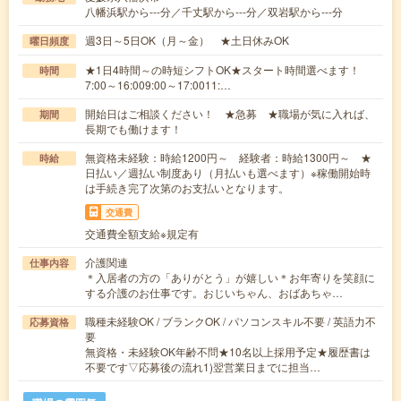
八幡浜駅から---分／千丈駅から---分／双岩駅から---分
週3日～5日OK（月～金） ★土日休みOK
曜日頻度
★1日4時間～の時短シフトOK★スタート時間選べます！
時間
7:00～16:009:00～17:0011:…
開始日はご相談ください！ ★急募 ★職場が気に入れば、
期間
長期でも働けます！
無資格未経験：時給1200円～ 経験者：時給1300円～ ★
時給
日払い／週払い制度あり（月払いも選べます）※稼働開始時
は手続き完了次第のお支払いとなります。
交通費
交通費全額支給※規定有
介護関連
仕事内容
＊入居者の方の「ありがとう」が嬉しい＊お年寄りを笑顔に
する介護のお仕事です。おじいちゃん、おばあちゃ…
職種未経験OK / ブランクOK / パソコンスキル不要 / 英語力不
応募資格
要
無資格・未経験OK年齢不問★10名以上採用予定★履歴書は
不要です▽応募後の流れ1)翌営業日までに担当…