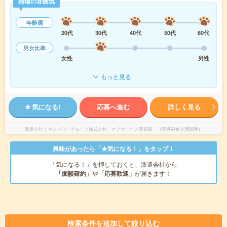
職場の雰囲気
年齢層
20代
30代
40代
50代
60代
男女比率
女性
男性
もっと見る
気になる!
応募へ進む
詳しく見る
派遣会社
マンパワーグループ株式会社 ケアサービス事業部 （医療福祉介護関連）
興味があったら「★気になる！」をタップ！
「気になる！」を押しておくと、派遣会社から
「面談確約」
や
「応募歓迎」
が届きます！
検索条件を追加して絞り込む