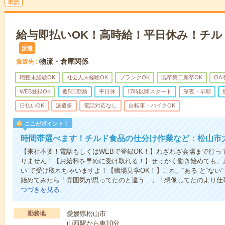
未読
給与即払いOK！高時給！平日休み！チル
派遣
物流・倉庫関係
派遣先
職種未経験OK
社会人未経験OK
ブランクOK
既卒第二新卒OK
OA
WEB登録OK
週5日勤務
平日休
17時以降スタート
深夜・早朝
日払いOK
派遣多
電話対応なし
自転車・バイクOK
ここがポイント！
時間帯選べます！チルド食品の仕分け作業など：松山市
【来社不要！電話もしくはWEBで登録OK！】わざわざ会場まで行っ
りません！【お給料を早めに受け取れる！】せっかく働き始めても、
い”で受け取れちゃいますよ！【職場見学OK！】これ、“ある”と“な
始めてみたら「雰囲気が思ってたのと違う…」「想像してたのより仕
つづきを見る
勤務地
愛媛県松山市
山西駅から車10分