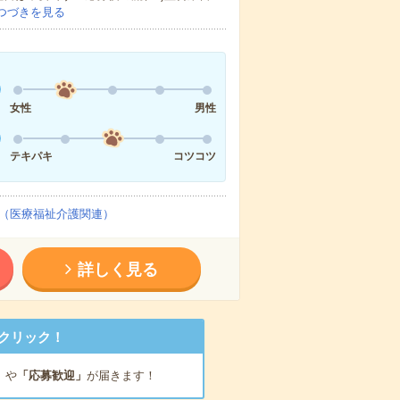
つづきを見る
女性
男性
テキパキ
コツコツ
（医療福祉介護関連）
詳しく見る
クリック！
」
や
「応募歓迎」
が届きます！