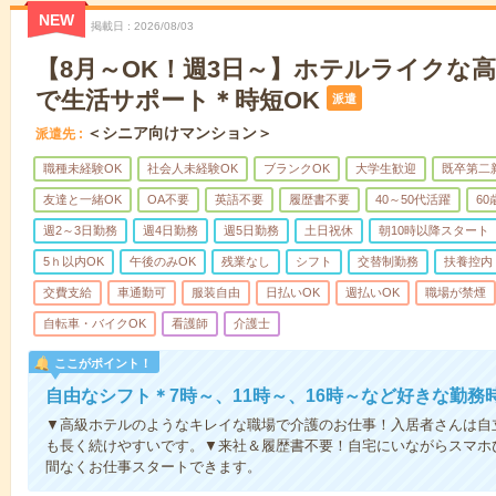
NEW
掲載日
2026/08/03
【8月～OK！週3日～】ホテルライクな
で生活サポート＊時短OK
派遣
＜シニア向けマンション＞
派遣先
職種未経験OK
社会人未経験OK
ブランクOK
大学生歓迎
既卒第二
友達と一緒OK
OA不要
英語不要
履歴書不要
40～50代活躍
6
週2～3日勤務
週4日勤務
週5日勤務
土日祝休
朝10時以降スタート
5ｈ以内OK
午後のみOK
残業なし
シフト
交替制勤務
扶養控内
交費支給
車通勤可
服装自由
日払いOK
週払いOK
職場が禁煙
自転車・バイクOK
看護師
介護士
ここがポイント！
自由なシフト＊7時～、11時～、16時～など好きな勤務
▼高級ホテルのようなキレイな職場で介護のお仕事！入居者さんは自
も長く続けやすいです。▼来社＆履歴書不要！自宅にいながらスマホ
間なくお仕事スタートできます。