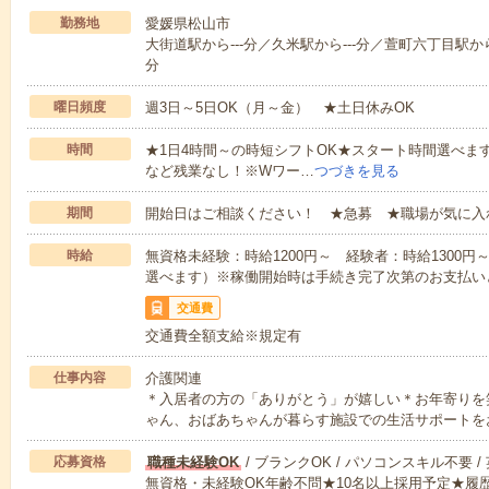
勤務地
愛媛県松山市
大街道駅から---分／久米駅から---分／萱町六丁目駅から-
分
曜日頻度
週3日～5日OK（月～金） ★土日休みOK
時間
★1日4時間～の時短シフトOK★スタート時間選べます！7:00～1
など残業なし！※Wワー…
つづきを見る
期間
開始日はご相談ください！ ★急募 ★職場が気に入
時給
無資格未経験：時給1200円～ 経験者：時給1300
選べます）※稼働開始時は手続き完了次第のお支払い
交通費
交通費全額支給※規定有
仕事内容
介護関連
＊入居者の方の「ありがとう」が嬉しい＊お年寄りを
ゃん、おばあちゃんが暮らす施設での生活サポートを
応募資格
職種未経験OK
/ ブランクOK / パソコンスキル不要 /
無資格・未経験OK年齢不問★10名以上採用予定★履