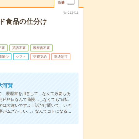
応募
No.912411
ド食品の仕分け
不要
英語不要
履歴書不要
残業少
シフト
交費支給
車通勤可
大可賀
て…履歴書を用意して…なんて必要もあ
お給料日なんて我慢…しなくても“日払
い”では大違いですよ！話だけ聞いて、いざ
事がムズかしい…」なんてコトになる…