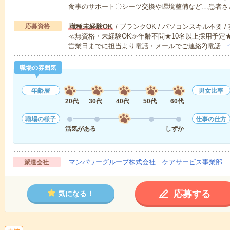
食事のサポート〇シーツ交換や環境整備など…患者さ
応募資格
職種未経験OK
/ ブランクOK / パソコンスキル不要 /
≪無資格・未経験OK≫年齢不問★10名以上採用予定
営業日までに担当より電話・メールでご連絡2)電話…
職場の雰囲気
年齢層
男女比率
20代
30代
40代
50代
60代
職場の様子
仕事の仕方
活気がある
しずか
マンパワーグループ株式会社 ケアサービス事業部 
派遣会社
応募する
気になる！