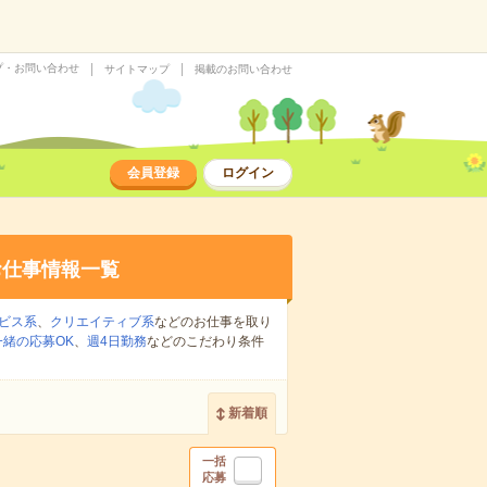
プ・お問い合わせ
サイトマップ
掲載のお問い合わせ
会員登録
ログイン
お仕事情報一覧
ビス系
、
クリエイティブ系
などのお仕事を取り
緒の応募OK
、
週4日勤務
などのこだわり条件
新着順
一括
応募