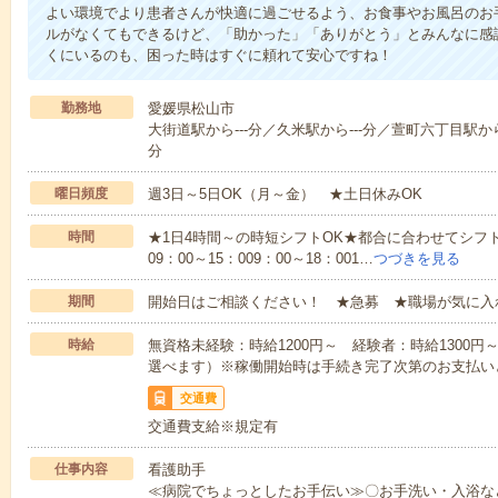
よい環境でより患者さんが快適に過ごせるよう、お食事やお風呂のお
ルがなくてもできるけど、「助かった」「ありがとう」とみんなに感
くにいるのも、困った時はすぐに頼れて安心ですね！
勤務地
愛媛県松山市
大街道駅から---分／久米駅から---分／萱町六丁目駅から-
分
曜日頻度
週3日～5日OK（月～金） ★土日休みOK
時間
★1日4時間～の時短シフトOK★都合に合わせてシフト
09：00～15：009：00～18：001…
つづきを見る
期間
開始日はご相談ください！ ★急募 ★職場が気に入
時給
無資格未経験：時給1200円～ 経験者：時給1300
選べます）※稼働開始時は手続き完了次第のお支払い
交通費
交通費支給※規定有
仕事内容
看護助手
≪病院でちょっとしたお手伝い≫〇お手洗い・入浴な