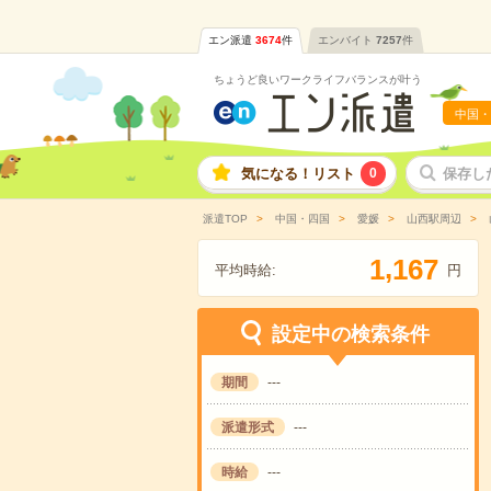
エン派遣
3674
件
エンバイト
7257
件
ちょうど良いワークライフバランスが叶う
中国・
気になる！リスト
0
保存し
派遣TOP
中国・四国
愛媛
山西駅周辺
,
1
1
6
7
平均時給:
円
設定中の検索条件
期間
---
派遣形式
---
時給
---