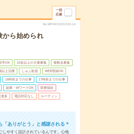
一括
応募
No.MPGKS1001333-14
験から始められ
新卒OK
10名以上の大量募集
複数名募集
0歳以上活躍
しゅふ歓迎
WEB登録OK
16時前までの仕事
17時前までの仕事
副業・WワークOK
医療福祉
派遣多
電話対応なし
ルーティン
も「ありがとう」と感謝される＊
ごしやすく設計されているんです。心地