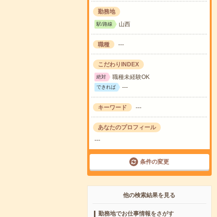
勤務地
山西
駅/路線
職種
---
こだわりINDEX
職種未経験OK
絶対
---
できれば
キーワード
---
あなたのプロフィール
---
条件の変更
他の検索結果を見る
勤務地でお仕事情報をさがす