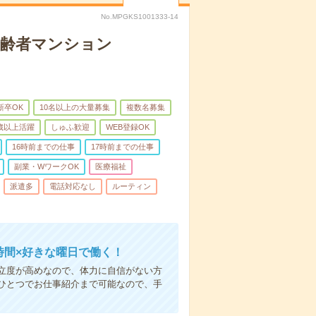
No.MPGKS1001333-14
高齢者マンション
新卒OK
10名以上の大量募集
複数名募集
0歳以上活躍
しゅふ歓迎
WEB登録OK
16時前までの仕事
17時前までの仕事
副業・WワークOK
医療福祉
派遣多
電話対応なし
ルーティン
時間×好きな曜日で働く！
立度が高めなので、体力に自信がない方
ひとつでお仕事紹介まで可能なので、手