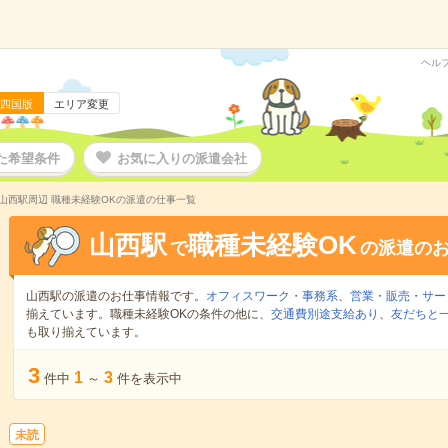
ヘル
四国版
エリア変更
た希望条件
お気に入りの派遣会社
山西駅周辺 職種未経験OKの派遣の仕事一覧
山西駅
職種未経験OK
で
の派遣の
山西駅の派遣のお仕事情報です。
オフィスワーク・事務系
、
営業・販売・サー
揃えています。職種未経験OKの条件の他に、
交通費別途支給あり
、
友だちと一
も取り揃えています。
3
1
3
件中
～
件を表示中
未読