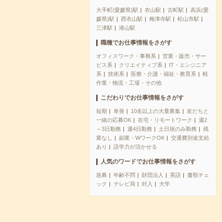
大手町(愛媛県)駅
衣山駅
古町駅
高浜(愛
媛県)駅
西衣山駅
梅津寺駅
松山市駅
三津駅
港山駅
職種でお仕事情報をさがす
オフィスワーク・事務系
営業・販売・サー
ビス系
クリエイティブ系
IT・エンジニア
系
技術系
医療・介護・福祉・教育系
軽
作業・物流・工場・その他
こだわりでお仕事情報をさがす
短期
単発
10名以上の大量募集
友だちと
一緒の応募OK
在宅・リモートワーク
週2
～3日勤務
週4日勤務
土日祝のみ勤務
残
業なし
副業・WワークOK
交通費別途支給
あり
語学力が活かせる
人気のワードでお仕事情報をさがす
急募
年齢不問
財団法人
英語
書類チェ
ック
テレビ局
封入
大学