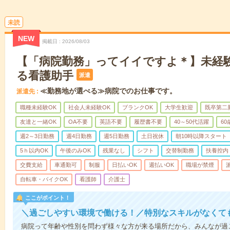
未読
NEW
掲載日
2026/08/03
【「病院勤務」ってイイですよ＊】未経
る看護助手
派遣
≪勤務地が選べる≫病院でのお仕事です。
派遣先
職種未経験OK
社会人未経験OK
ブランクOK
大学生歓迎
既卒第二
友達と一緒OK
OA不要
英語不要
履歴書不要
40～50代活躍
6
週2～3日勤務
週4日勤務
週5日勤務
土日祝休
朝10時以降スタート
5ｈ以内OK
午後のみOK
残業なし
シフト
交替制勤務
扶養控内
交費支給
車通勤可
制服
日払いOK
週払いOK
職場が禁煙
自転車・バイクOK
看護師
介護士
ここがポイント！
＼過ごしやすい環境で働ける！／特別なスキルがなくて
病院って年齢や性別を問わず様々な方が来る場所だから、みんなが過