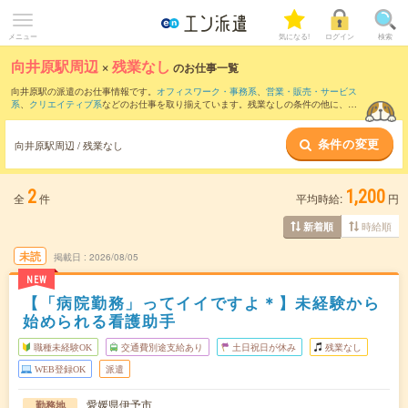
メニュー
気になる!
ログイン
検索
向井原駅周辺
×
残業なし
のお仕事一覧
向井原駅の派遣のお仕事情報です。
オフィスワーク・事務系
、
営業・販売・サービス
系
、
クリエイティブ系
などのお仕事を取り揃えています。残業なしの条件の他に、
交
通費別途支給あり
、
職種未経験OK
、
友だちと一緒の応募OK
などのこだわり条件も取
り揃えています。
条件の変更
向井原駅周辺 / 残業なし
2
1,200
全
件
平均時給:
円
時給順
新着順
未読
掲載日
2026/08/05
NEW
【「病院勤務」ってイイですよ＊】未経験から
始められる看護助手
職種未経験OK
交通費別途支給あり
土日祝日が休み
残業なし
WEB登録OK
派遣
愛媛県伊予市
勤務地