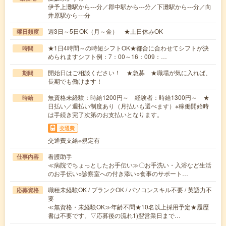
伊予上灘駅から---分／郡中駅から---分／下灘駅から---分／向
井原駅から---分
週3日～5日OK（月～金） ★土日休みOK
曜日頻度
★1日4時間～の時短シフトOK★都合に合わせてシフトが決
時間
められますシフト例：7：00～16：009：…
開始日はご相談ください！ ★急募 ★職場が気に入れば、
期間
長期でも働けます！
無資格未経験：時給1200円～ 経験者：時給1300円～ ★
時給
日払い／週払い制度あり（月払いも選べます）※稼働開始時
は手続き完了次第のお支払いとなります。
交通費
交通費支給※規定有
看護助手
仕事内容
≪病院でちょっとしたお手伝い≫〇お手洗い・入浴など生活
のお手伝い○診察室への付き添い○食事のサポート…
職種未経験OK / ブランクOK / パソコンスキル不要 / 英語力不
応募資格
要
≪無資格・未経験OK≫年齢不問★10名以上採用予定★履歴
書は不要です。▽応募後の流れ1)翌営業日まで…