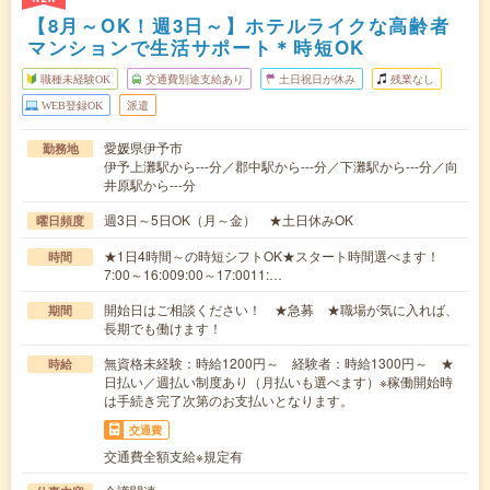
【8月～OK！週3日～】ホテルライクな高齢者
マンションで生活サポート＊時短OK
職種未経験OK
交通費別途支給あり
土日祝日が休み
残業なし
WEB登録OK
派遣
愛媛県伊予市
勤務地
伊予上灘駅から---分／郡中駅から---分／下灘駅から---分／向
井原駅から---分
週3日～5日OK（月～金） ★土日休みOK
曜日頻度
★1日4時間～の時短シフトOK★スタート時間選べます！
時間
7:00～16:009:00～17:0011:…
開始日はご相談ください！ ★急募 ★職場が気に入れば、
期間
長期でも働けます！
無資格未経験：時給1200円～ 経験者：時給1300円～ ★
時給
日払い／週払い制度あり（月払いも選べます）※稼働開始時
は手続き完了次第のお支払いとなります。
交通費
交通費全額支給※規定有