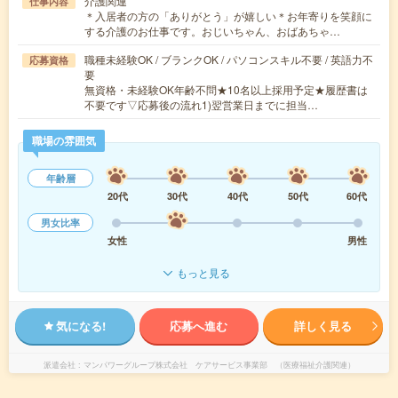
介護関連
仕事内容
＊入居者の方の「ありがとう」が嬉しい＊お年寄りを笑顔に
する介護のお仕事です。おじいちゃん、おばあちゃ…
職種未経験OK / ブランクOK / パソコンスキル不要 / 英語力不
応募資格
要
無資格・未経験OK年齢不問★10名以上採用予定★履歴書は
不要です▽応募後の流れ1)翌営業日までに担当…
職場の雰囲気
年齢層
20代
30代
40代
50代
60代
男女比率
女性
男性
もっと見る
気になる!
応募へ進む
詳しく見る
派遣会社
マンパワーグループ株式会社 ケアサービス事業部 （医療福祉介護関連）