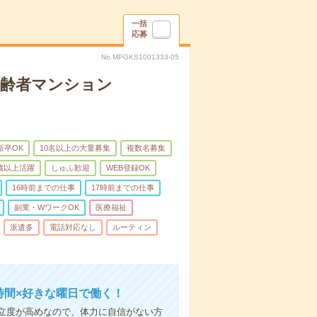
一括
応募
No.MPGKS1001333-05
高齢者マンション
新卒OK
10名以上の大量募集
複数名募集
0歳以上活躍
しゅふ歓迎
WEB登録OK
16時前までの仕事
17時前までの仕事
副業・WワークOK
医療福祉
派遣多
電話対応なし
ルーティン
時間×好きな曜日で働く！
立度が高めなので、体力に自信がない方