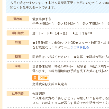
も長く続けやすいです。▼来社＆履歴書不要！自宅にいながらスマホ
間なくお仕事スタートできます。
勤務地
愛媛県伊予市
伊予上灘駅から---分／郡中駅から---分／下灘駅から---
曜日頻度
週3日～5日OK（月～金） ★土日休みOK
時間
★1日4時間～の時短シフトOK★スタート時間選べます！7:00～1
など残業なし！※Wワー…
つづきを見る
期間
開始日はご相談ください！ ★急募 ★職場が気に入
時給
無資格未経験：時給1200円～ 経験者：時給1300
選べます）※稼働開始時は手続き完了次第のお支払い
交通費
交通費全額支給※規定有
仕事内容
介護関連
＊入居者の方の「ありがとう」が嬉しい＊お年寄りを
ゃん、おばあちゃんが暮らす施設での生活サポートを