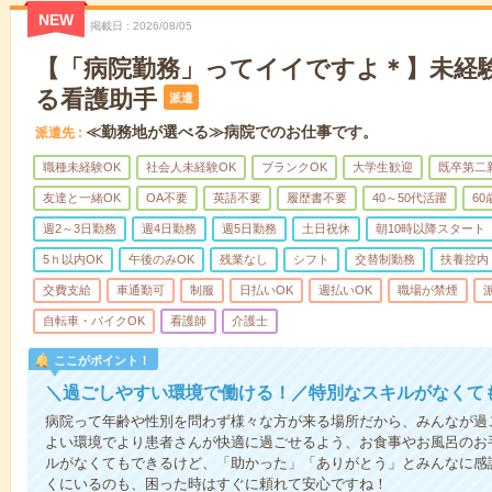
NEW
掲載日
2026/08/05
【「病院勤務」ってイイですよ＊】未経
る看護助手
派遣
≪勤務地が選べる≫病院でのお仕事です。
派遣先
職種未経験OK
社会人未経験OK
ブランクOK
大学生歓迎
既卒第二
友達と一緒OK
OA不要
英語不要
履歴書不要
40～50代活躍
6
週2～3日勤務
週4日勤務
週5日勤務
土日祝休
朝10時以降スタート
5ｈ以内OK
午後のみOK
残業なし
シフト
交替制勤務
扶養控内
交費支給
車通勤可
制服
日払いOK
週払いOK
職場が禁煙
自転車・バイクOK
看護師
介護士
ここがポイント！
＼過ごしやすい環境で働ける！／特別なスキルがなくて
病院って年齢や性別を問わず様々な方が来る場所だから、みんなが過
よい環境でより患者さんが快適に過ごせるよう、お食事やお風呂のお
ルがなくてもできるけど、「助かった」「ありがとう」とみんなに感
くにいるのも、困った時はすぐに頼れて安心ですね！