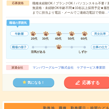
応募資格
職種未経験OK / ブランクOK / パソコンスキル不要 /
無資格・未経験OK年齢不問★10名以上採用予定★履
までに担当より電話・メールでご連絡2)電話で登録…
職場の雰囲気
年齢層
男女比率
20代
30代
40代
50代
60代
職場の様子
仕事の仕方
活気がある
しずか
マンパワーグループ株式会社 ケアサービス事業部 
派遣会社
応募する
気になる！
勤務地、職種、勤務曜日・時間など