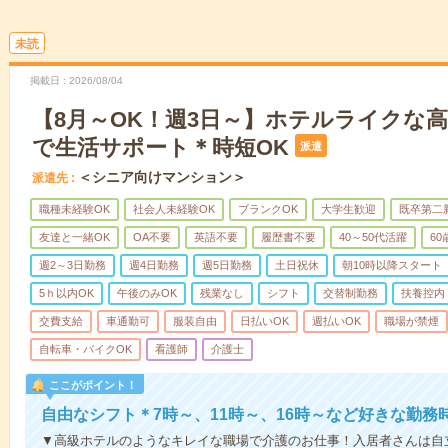
未読
掲載日
2026/08/04
【8月～OK！週3日～】ホテルライクな
で生活サポート＊時短OK
派遣
＜シニア向けマンション＞
派遣先
職種未経験OK
社会人未経験OK
ブランクOK
大学生歓迎
既卒第二
友達と一緒OK
OA不要
英語不要
履歴書不要
40～50代活躍
6
週2～3日勤務
週4日勤務
週5日勤務
土日祝休
朝10時以降スタート
5ｈ以内OK
午後のみOK
残業なし
シフト
交替制勤務
扶養控内
交費支給
車通勤可
服装自由
日払いOK
週払いOK
職場が禁煙
自転車・バイクOK
看護師
介護士
ここがポイント！
自由なシフト＊7時～、11時～、16時～など好きな勤務
▼高級ホテルのようなキレイな職場で介護のお仕事！入居者さんは自