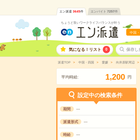
エン派遣
3645
件
エンバイト
7257
件
ちょうど良いワークライフバランスが叶う
中国・
気になる！リスト
0
保存し
派遣TOP
中国・四国
愛媛
向井原駅周辺
,
1
2
0
0
平均時給:
円
設定中の検索条件
期間
---
派遣形式
---
時給
---