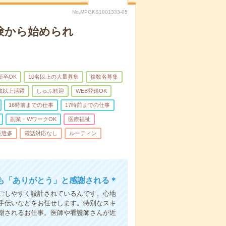
No.MPGKS1001333-05
験から始められ
新卒OK
10名以上の大量募集
複数名募集
0歳以上活躍
しゅふ歓迎
WEB登録OK
16時前までの仕事
17時前までの仕事
副業・WワークOK
医療福祉
派遣多
電話対応なし
ルーティン
も「ありがとう」と感謝される＊
ごしやすく設計されているんです。心地
手伝いなどをお任せします。特別なスキ
謝されるお仕事。医師や看護師さんが近