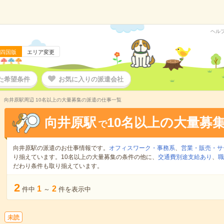
ヘル
四国版
エリア変更
た希望条件
お気に入りの派遣会社
向井原駅周辺 10名以上の大量募集の派遣の仕事一覧
向井原駅
10名以上の大量募
で
向井原駅の派遣のお仕事情報です。
オフィスワーク・事務系
、
営業・販売・サ
り揃えています。10名以上の大量募集の条件の他に、
交通費別途支給あり
、
職
だわり条件も取り揃えています。
2
1
2
件中
～
件を表示中
未読