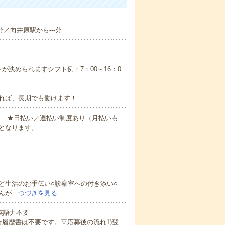
分／向井原駅から---分
が決められますシフト例：7：00～16：0
れば、長期でも働けます！
円～ ★日払い／週払い制度あり（月払いも
となります。
ど生活のお手伝い○診察室への付き添い○
んが…
つづきを見る
 英語力不要
★履歴書は不要です。▽応募後の流れ1)翌