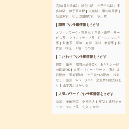
高松(香川県)駅
川之江駅
伊予三島駅
宇
多津駅
伊予西条駅
丸亀駅
讃岐塩屋駅
新居浜駅
松山(愛媛県)駅
坂出駅
職種でお仕事情報をさがす
オフィスワーク・事務系
営業・販売・サー
ビス系
クリエイティブ系
IT・エンジニア
系
技術系
医療・介護・福祉・教育系
軽
作業・物流・工場・その他
こだわりでお仕事情報をさがす
短期
単発
職種未経験OK
友だちと一緒
の応募OK
在宅・リモートワーク
週2～3
日勤務
週4日勤務
土日祝のみ勤務
残業
なし
副業・WワークOK
交通費別途支給あ
り
語学力が活かせる
人気のワードでお仕事情報をさがす
急募
年齢不問
財団法人
英語
書類チェ
ック
テレビ局
封入
大学