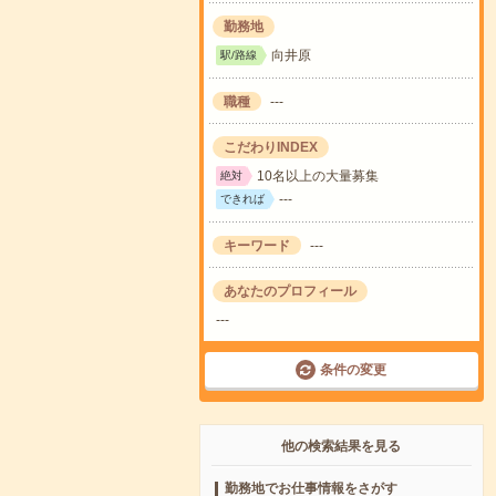
勤務地
向井原
駅/路線
職種
---
こだわりINDEX
10名以上の大量募集
絶対
---
できれば
キーワード
---
あなたのプロフィール
---
条件の変更
他の検索結果を見る
勤務地でお仕事情報をさがす