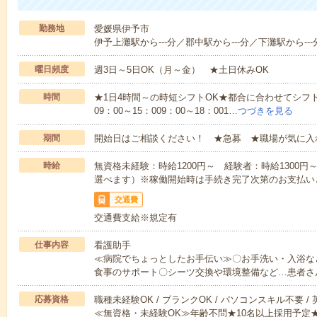
勤務地
愛媛県伊予市
伊予上灘駅から---分／郡中駅から---分／下灘駅から---
曜日頻度
週3日～5日OK（月～金） ★土日休みOK
時間
★1日4時間～の時短シフトOK★都合に合わせてシフト
09：00～15：009：00～18：001…
つづきを見る
期間
開始日はご相談ください！ ★急募 ★職場が気に入
時給
無資格未経験：時給1200円～ 経験者：時給1300
選べます）※稼働開始時は手続き完了次第のお支払い
交通費
交通費支給※規定有
仕事内容
看護助手
≪病院でちょっとしたお手伝い≫〇お手洗い・入浴な
食事のサポート〇シーツ交換や環境整備など…患者さ
応募資格
職種未経験OK / ブランクOK / パソコンスキル不要 /
≪無資格・未経験OK≫年齢不問★10名以上採用予定