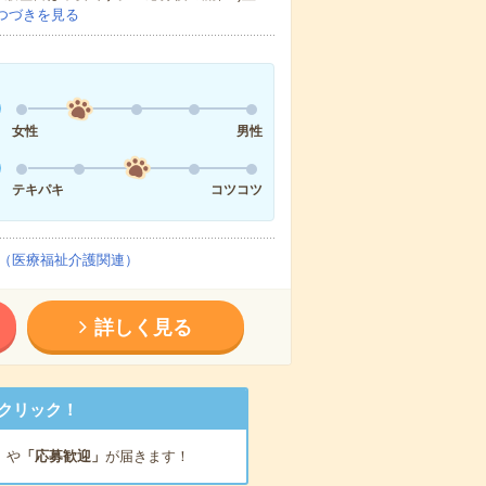
つづきを見る
女性
男性
テキパキ
コツコツ
（医療福祉介護関連）
詳しく見る
クリック！
」
や
「応募歓迎」
が届きます！