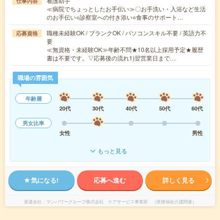
看護助手
仕事内容
≪病院でちょっとしたお手伝い≫〇お手洗い・入浴など生活
のお手伝い○診察室への付き添い○食事のサポート…
職種未経験OK / ブランクOK / パソコンスキル不要 / 英語力不
応募資格
要
≪無資格・未経験OK≫年齢不問★10名以上採用予定★履歴
書は不要です。▽応募後の流れ1)翌営業日まで…
職場の雰囲気
年齢層
20代
30代
40代
50代
60代
男女比率
女性
男性
もっと見る
気になる!
応募へ進む
詳しく見る
派遣会社
マンパワーグループ株式会社 ケアサービス事業部 （医療福祉介護関連）