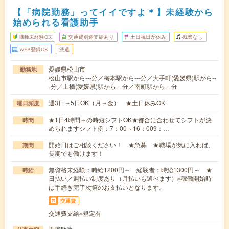
【「病院勤務」ってイイですよ＊】未経験から
始められる看護助手
職種未経験OK
交通費別途支給あり
土日祝日が休み
残業なし
WEB登録OK
派遣
愛媛県松山市
勤務地
松山市駅から---分／梅本駅から---分／大手町(愛媛県)駅から--
-分／土橋(愛媛県)駅から---分／南町駅から---分
週3日～5日OK（月～金） ★土日休みOK
曜日頻度
★1日4時間～の時短シフトOK★都合に合わせてシフトが決
時間
められますシフト例：7：00～16：009：…
開始日はご相談ください！ ★急募 ★職場が気に入れば、
期間
長期でも働けます！
無資格未経験：時給1200円～ 経験者：時給1300円～ ★
時給
日払い／週払い制度あり（月払いも選べます）※稼働開始時
は手続き完了次第のお支払いとなります。
交通費
交通費支給※規定有