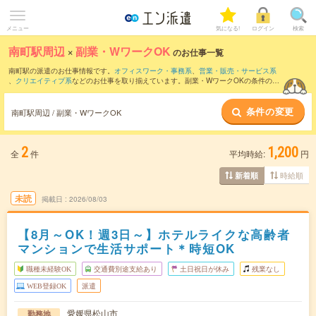
メニュー
気になる!
ログイン
検索
南町駅周辺
×
副業・WワークOK
のお仕事一覧
南町駅の派遣のお仕事情報です。
オフィスワーク・事務系
、
営業・販売・サービス系
、
クリエイティブ系
などのお仕事を取り揃えています。副業・WワークOKの条件の他
に、
交通費別途支給あり
、
職種未経験OK
、
友だちと一緒の応募OK
などのこだわり条
件も取り揃えています。
条件の変更
南町駅周辺 / 副業・WワークOK
2
1,200
全
件
平均時給:
円
時給順
新着順
未読
掲載日
2026/08/03
【8月～OK！週3日～】ホテルライクな高齢者
マンションで生活サポート＊時短OK
職種未経験OK
交通費別途支給あり
土日祝日が休み
残業なし
WEB登録OK
派遣
愛媛県松山市
勤務地