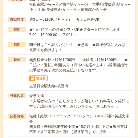
松山市駅から---分／梅本駅から---分／大手町(愛媛県)駅から--
-分／土橋(愛媛県)駅から---分／南町駅から---分
週3日～5日OK（月～金） ★土日休みOK
曜日頻度
★1日4時間～の時短シフトOK★スタート時間選べます！
時間
7:00～16:009:00～17:0011:…
開始日はご相談ください！ ★急募 ★職場が気に入れば、
期間
長期でも働けます！
無資格未経験：時給1200円～ 経験者：時給1300円～ ★
時給
日払い／週払い制度あり（月払いも選べます）※稼働開始時
は手続き完了次第のお支払いとなります。
交通費
交通費全額支給※規定有
介護関連
仕事内容
＊入居者の方の「ありがとう」が嬉しい＊お年寄りを笑顔に
する介護のお仕事です。おじいちゃん、おばあちゃ…
職種未経験OK / ブランクOK / パソコンスキル不要 / 英語力不
応募資格
要
無資格・未経験OK年齢不問★10名以上採用予定★履歴書は
不要です▽応募後の流れ1)翌営業日までに担当…