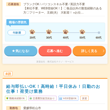
ブランクOK / パソコンスキル不要 / 英語力不要
応募資格
【来社不要、WEB登録OK！】〇食品以外の製造経験のある
方〇フリーター、主婦(夫) 大歓迎！ ※お仕…
職場の雰囲気
年齢層
20代
30代
40代
50代
60代
気になる!
応募へ進む
詳しく見る
派遣会社
株式会社テクノ・サービス
未読
給与即払いOK！高時給！平日休み！日勤のお
仕事！荷受け業務
職種未経験OK
交通費別途支給あり
WEB登録OK
派遣
愛媛県松山市
勤務地