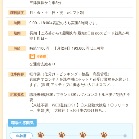
三津浜駅から車5分
月～金・土・日・祝 ※シフト制
曜日頻度
9:00～18:00※表記のうち実働8時間です。
時間
長期【ご応募から1週間以内(最短2日目)のスピード就業が可
期間
能】即日～
時給1100円 【月収例】193,600円以上可能
時給
交通費
交通費支給有り
軽作業（仕分け・ピッキング・検品、商品管理）
仕事内容
倉庫内でコンテナを洗浄機にセットと荷受け業務をお願いし
ます。(派遣)アクティブに働きたい人にオススメ…
職種未経験OK / ブランクOK / パソコンスキル不要 / 英語力不
応募資格
要
【来社不要、WEB登録OK！】〇未経験大歓迎！〇フリータ
ー、主婦(夫) 大歓迎！ ※お仕事の掛け持ち…
職場の雰囲気
年齢層