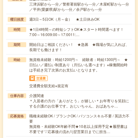
三津浜駅から---分／警察署前駅から---分／木屋町駅から---分
／平井(愛媛県)駅から---分／余戸駅から---分
週3日～5日OK（月～金） ★土日休みOK
曜日頻度
★1日4時間～の時短シフトOK★スタート時間選べます！
時間
7:00～16:009:00～17:0011:…
開始日はご相談ください！ ★急募 ★職場が気に入れば、
期間
長期でも働けます！
無資格未経験：時給1200円～ 経験者：時給1300円～ ★
時給
日払い／週払い制度あり（月払いも選べます）※稼働開始時
は手続き完了次第のお支払いとなります。
交通費
交通費全額支給※規定有
介護関連
仕事内容
＊入居者の方の「ありがとう」が嬉しい＊お年寄りを笑顔に
する介護のお仕事です。おじいちゃん、おばあちゃ…
職種未経験OK / ブランクOK / パソコンスキル不要 / 英語力不
応募資格
要
無資格・未経験OK年齢不問★10名以上採用予定★履歴書は
不要です▽応募後の流れ1)翌営業日までに担当…