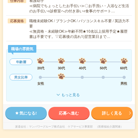
看護助手
仕事内容
≪病院でちょっとしたお手伝い≫〇お手洗い・入浴など生活
のお手伝い○診察室への付き添い○食事のサポート…
職種未経験OK / ブランクOK / パソコンスキル不要 / 英語力不
応募資格
要
≪無資格・未経験OK≫年齢不問★10名以上採用予定★履歴
書は不要です。▽応募後の流れ1)翌営業日まで…
職場の雰囲気
年齢層
20代
30代
40代
50代
60代
男女比率
女性
男性
もっと見る
気になる!
応募へ進む
詳しく見る
派遣会社
マンパワーグループ株式会社 ケアサービス事業部 （医療福祉介護関連）