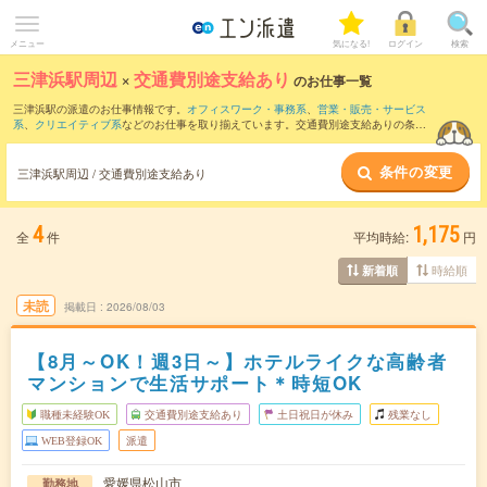
メニュー
気になる!
ログイン
検索
三津浜駅周辺
×
交通費別途支給あり
のお仕事一覧
三津浜駅の派遣のお仕事情報です。
オフィスワーク・事務系
、
営業・販売・サービス
系
、
クリエイティブ系
などのお仕事を取り揃えています。交通費別途支給ありの条件
の他に、
職種未経験OK
、
友だちと一緒の応募OK
、
週4日勤務
などのこだわり条件も取
り揃えています。
条件の変更
三津浜駅周辺 / 交通費別途支給あり
4
1,175
全
件
平均時給:
円
時給順
新着順
未読
掲載日
2026/08/03
【8月～OK！週3日～】ホテルライクな高齢者
マンションで生活サポート＊時短OK
職種未経験OK
交通費別途支給あり
土日祝日が休み
残業なし
WEB登録OK
派遣
愛媛県松山市
勤務地