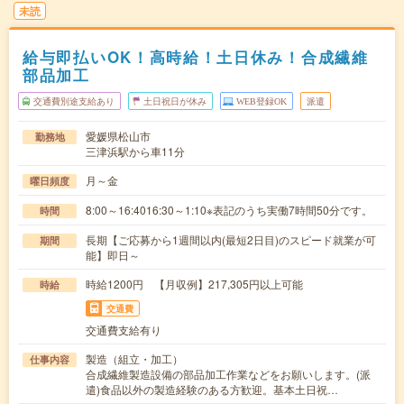
未読
給与即払いOK！高時給！土日休み！合成繊維
部品加工
交通費別途支給あり
土日祝日が休み
WEB登録OK
派遣
愛媛県松山市
勤務地
三津浜駅から車11分
月～金
曜日頻度
8:00～16:4016:30～1:10※表記のうち実働7時間50分です。
時間
長期【ご応募から1週間以内(最短2日目)のスピード就業が可
期間
能】即日～
時給1200円 【月収例】217,305円以上可能
時給
交通費
交通費支給有り
製造（組立・加工）
仕事内容
合成繊維製造設備の部品加工作業などをお願いします。(派
遣)食品以外の製造経験のある方歓迎。基本土日祝…