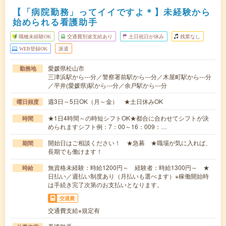
【「病院勤務」ってイイですよ＊】未経験から
始められる看護助手
職種未経験OK
交通費別途支給あり
土日祝日が休み
残業なし
WEB登録OK
派遣
愛媛県松山市
勤務地
三津浜駅から---分／警察署前駅から---分／木屋町駅から---分
／平井(愛媛県)駅から---分／余戸駅から---分
週3日～5日OK（月～金） ★土日休みOK
曜日頻度
★1日4時間～の時短シフトOK★都合に合わせてシフトが決
時間
められますシフト例：7：00～16：009：…
開始日はご相談ください！ ★急募 ★職場が気に入れば、
期間
長期でも働けます！
無資格未経験：時給1200円～ 経験者：時給1300円～ ★
時給
日払い／週払い制度あり（月払いも選べます）※稼働開始時
は手続き完了次第のお支払いとなります。
交通費
交通費支給※規定有