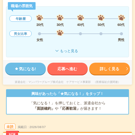
職場の雰囲気
年齢層
20代
30代
40代
50代
60代
男女比率
女性
男性
もっと見る
気になる!
応募へ進む
詳しく見る
派遣会社
マンパワーグループ株式会社 ケアサービス事業部 （医療福祉介護関連）
興味があったら「★気になる！」をタップ！
「気になる！」を押しておくと、派遣会社から
「面談確約」
や
「応募歓迎」
が届きます！
未読
掲載日
2026/08/07
NEW