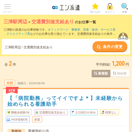
メニュー
気になる!
ログイン
検索
三津駅周辺
×
交通費別途支給あり
のお仕事一覧
三津駅の派遣のお仕事情報です。
オフィスワーク・事務系
、
営業・販売・サービス系
、
クリエイティブ系
などのお仕事を取り揃えています。交通費別途支給ありの条件の
他に、
職種未経験OK
、
友だちと一緒の応募OK
、
週4日勤務
などのこだわり条件も取り
揃えています。
条件の変更
三津駅周辺 / 交通費別途支給あり
2
1,200
全
件
平均時給:
円
時給順
新着順
未読
掲載日
2026/08/08
NEW
【「病院勤務」ってイイですよ＊】未経験から
始められる看護助手
職種未経験OK
交通費別途支給あり
土日祝日が休み
残業なし
WEB登録OK
派遣
愛媛県松山市
勤務地