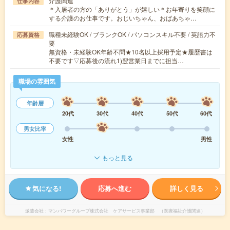
介護関連
仕事内容
＊入居者の方の「ありがとう」が嬉しい＊お年寄りを笑顔に
する介護のお仕事です。おじいちゃん、おばあちゃ…
職種未経験OK / ブランクOK / パソコンスキル不要 / 英語力不
応募資格
要
無資格・未経験OK年齢不問★10名以上採用予定★履歴書は
不要です▽応募後の流れ1)翌営業日までに担当…
職場の雰囲気
年齢層
20代
30代
40代
50代
60代
男女比率
女性
男性
もっと見る
気になる!
応募へ進む
詳しく見る
派遣会社
マンパワーグループ株式会社 ケアサービス事業部 （医療福祉介護関連）