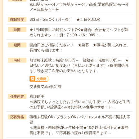
衣山駅から---分／市坪駅から---分／高浜(愛媛県)駅から---分
／三津駅から---分
週3日～5日OK（月～金） ★土日休みOK
曜日頻度
★1日4時間～の時短シフトOK★都合に合わせてシフトが決
時間
められますシフト例：7：00～16：009：…
開始日はご相談ください！ ★急募 ★職場が気に入れば、
期間
長期でも働けます！
無資格未経験：時給1200円～ 経験者：時給1300円～ ★
時給
日払い／週払い制度あり（月払いも選べます）※稼働開始時
は手続き完了次第のお支払いとなります。
交通費
交通費支給※規定有
看護助手
仕事内容
≪病院でちょっとしたお手伝い≫〇お手洗い・入浴など生活
のお手伝い○診察室への付き添い○食事のサポート…
職種未経験OK / ブランクOK / パソコンスキル不要 / 英語力不
応募資格
要
≪無資格・未経験OK≫年齢不問★10名以上採用予定★履歴
書は不要です。▽応募後の流れ1)翌営業日まで…