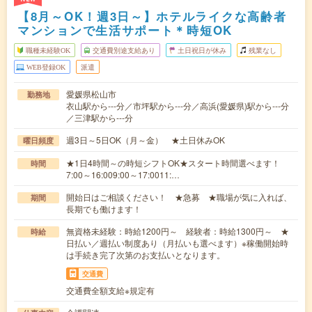
【8月～OK！週3日～】ホテルライクな高齢者
マンションで生活サポート＊時短OK
職種未経験OK
交通費別途支給あり
土日祝日が休み
残業なし
WEB登録OK
派遣
愛媛県松山市
勤務地
衣山駅から---分／市坪駅から---分／高浜(愛媛県)駅から---分
／三津駅から---分
週3日～5日OK（月～金） ★土日休みOK
曜日頻度
★1日4時間～の時短シフトOK★スタート時間選べます！
時間
7:00～16:009:00～17:0011:…
開始日はご相談ください！ ★急募 ★職場が気に入れば、
期間
長期でも働けます！
無資格未経験：時給1200円～ 経験者：時給1300円～ ★
時給
日払い／週払い制度あり（月払いも選べます）※稼働開始時
は手続き完了次第のお支払いとなります。
交通費
交通費全額支給※規定有