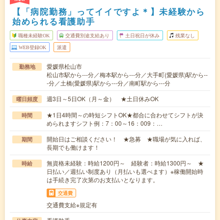
【「病院勤務」ってイイですよ＊】未経験から
始められる看護助手
職種未経験OK
交通費別途支給あり
土日祝日が休み
残業なし
WEB登録OK
派遣
愛媛県松山市
勤務地
松山市駅から---分／梅本駅から---分／大手町(愛媛県)駅から--
-分／土橋(愛媛県)駅から---分／南町駅から---分
週3日～5日OK（月～金） ★土日休みOK
曜日頻度
★1日4時間～の時短シフトOK★都合に合わせてシフトが決
時間
められますシフト例：7：00～16：009：…
開始日はご相談ください！ ★急募 ★職場が気に入れば、
期間
長期でも働けます！
無資格未経験：時給1200円～ 経験者：時給1300円～ ★
時給
日払い／週払い制度あり（月払いも選べます）※稼働開始時
は手続き完了次第のお支払いとなります。
交通費
交通費支給※規定有