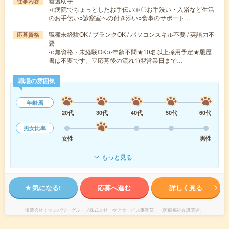
看護助手
仕事内容
≪病院でちょっとしたお手伝い≫〇お手洗い・入浴など生活
のお手伝い○診察室への付き添い○食事のサポート…
職種未経験OK / ブランクOK / パソコンスキル不要 / 英語力不
応募資格
要
≪無資格・未経験OK≫年齢不問★10名以上採用予定★履歴
書は不要です。▽応募後の流れ1)翌営業日まで…
職場の雰囲気
年齢層
20代
30代
40代
50代
60代
男女比率
女性
男性
もっと見る
気になる!
応募へ進む
詳しく見る
派遣会社
マンパワーグループ株式会社 ケアサービス事業部 （医療福祉介護関連）