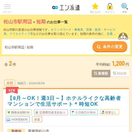
メニュー
気になる!
ログイン
検索
松山市駅周辺
×
短期
のお仕事一覧
松山市駅の派遣のお仕事情報です。
オフィスワーク・事務系
、
営業・販売・サービス
系
、
クリエイティブ系
などのお仕事を取り揃えています。短期の条件の他に、
交通費
別途支給あり
、
職種未経験OK
、
友だちと一緒の応募OK
などでもお探し頂けます。
条件の変更
松山市駅周辺 / 短期
2
1,200
全
件
平均時給:
円
時給順
新着順
未読
掲載日
2026/08/09
NEW
【8月～OK！週3日～】ホテルライクな高齢者
マンションで生活サポート＊時短OK
職種未経験OK
交通費別途支給あり
土日祝日が休み
残業なし
WEB登録OK
派遣
愛媛県松山市
勤務地