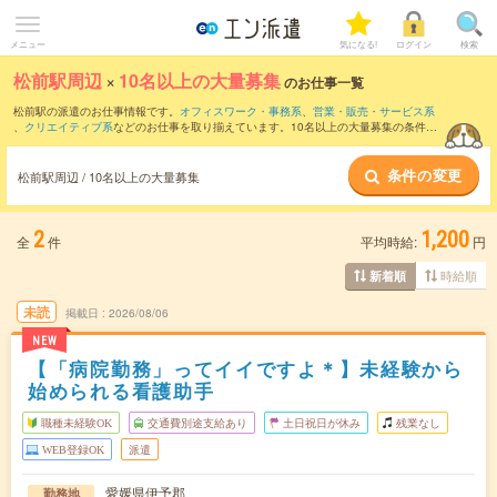
メニュー
気になる!
ログイン
検索
松前駅周辺
×
10名以上の大量募集
のお仕事一覧
松前駅の派遣のお仕事情報です。
オフィスワーク・事務系
、
営業・販売・サービス系
、
クリエイティブ系
などのお仕事を取り揃えています。10名以上の大量募集の条件の
他に、
交通費別途支給あり
、
職種未経験OK
、
友だちと一緒の応募OK
などのこだわり
条件も取り揃えています。
条件の変更
松前駅周辺 / 10名以上の大量募集
2
1,200
全
件
平均時給:
円
時給順
新着順
未読
掲載日
2026/08/06
NEW
【「病院勤務」ってイイですよ＊】未経験から
始められる看護助手
職種未経験OK
交通費別途支給あり
土日祝日が休み
残業なし
WEB登録OK
派遣
愛媛県伊予郡
勤務地