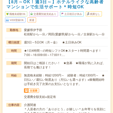
【8月～OK！週3日～】ホテルライクな高齢者
マンションで生活サポート＊時短OK
職種未経験OK
交通費別途支給あり
土日祝日が休み
残業なし
WEB登録OK
派遣
愛媛県伊予郡
勤務地
松前駅から---分／岡田(愛媛県)駅から---分／古泉駅から---分
週3日～5日OK（月～金） ★土日休みOK
曜日頻度
★1日4時間～の時短シフトOK★スタート時間選べます！
時間
7:00～16:009:00～17:0011:…
開始日はご相談ください！ ★急募 ★職場が気に入れば、
期間
長期でも働けます！
無資格未経験：時給1200円～ 経験者：時給1300円～ ★
時給
日払い／週払い制度あり（月払いも選べます）※稼働開始時
は手続き完了次第のお支払いとなります。
交通費
交通費全額支給※規定有
介護関連
仕事内容
＊入居者の方の「ありがとう」が嬉しい＊お年寄りを笑顔に