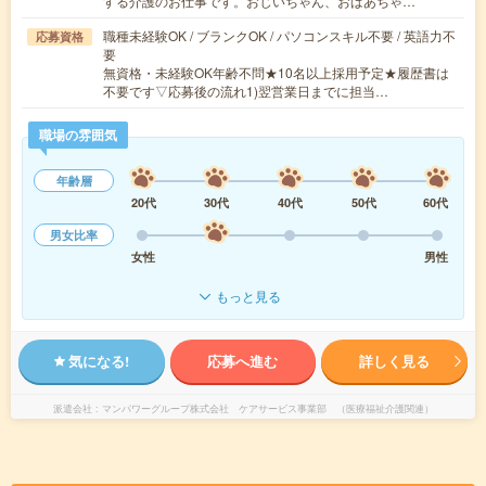
する介護のお仕事です。おじいちゃん、おばあちゃ…
職種未経験OK / ブランクOK / パソコンスキル不要 / 英語力不
応募資格
要
無資格・未経験OK年齢不問★10名以上採用予定★履歴書は
不要です▽応募後の流れ1)翌営業日までに担当…
職場の雰囲気
年齢層
20代
30代
40代
50代
60代
男女比率
女性
男性
もっと見る
気になる!
応募へ進む
詳しく見る
派遣会社
マンパワーグループ株式会社 ケアサービス事業部 （医療福祉介護関連）