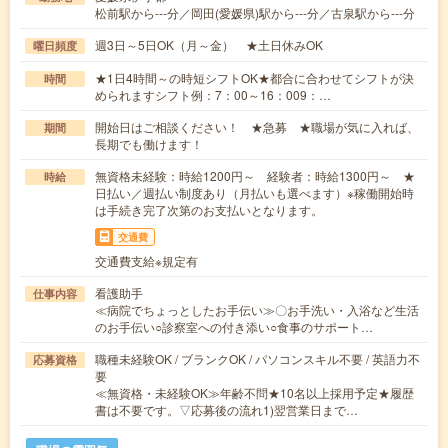
松前駅から---分／岡田(愛媛県)駅から---分／古泉駅から---分
週3日～5日OK（月～金） ★土日休みOK
曜日頻度
★1日4時間～の時短シフトOK★都合に合わせてシフトが決
時間
められますシフト例：7：00～16：009：…
開始日はご相談ください！ ★急募 ★職場が気に入れば、
期間
長期でも働けます！
無資格未経験：時給1200円～ 経験者：時給1300円～ ★
時給
日払い／週払い制度あり（月払いも選べます）※稼働開始時
は手続き完了次第のお支払いとなります。
交通費
交通費支給※規定有
看護助手
仕事内容
≪病院でちょっとしたお手伝い≫〇お手洗い・入浴など生活
のお手伝い○診察室への付き添い○食事のサポート…
職種未経験OK / ブランクOK / パソコンスキル不要 / 英語力不
応募資格
要
≪無資格・未経験OK≫年齢不問★10名以上採用予定★履歴
書は不要です。▽応募後の流れ1)翌営業日まで…