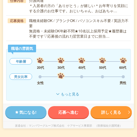
介護関連
仕事内容
＊入居者の方の「ありがとう」が嬉しい＊お年寄りを笑顔に
する介護のお仕事です。おじいちゃん、おばあちゃ…
職種未経験OK / ブランクOK / パソコンスキル不要 / 英語力不
応募資格
要
無資格・未経験OK年齢不問★10名以上採用予定★履歴書は
不要です▽応募後の流れ1)翌営業日までに担当…
職場の雰囲気
年齢層
20代
30代
40代
50代
60代
男女比率
女性
男性
もっと見る
気になる!
応募へ進む
詳しく見る
派遣会社
マンパワーグループ株式会社 ケアサービス事業部 （医療福祉介護関連）