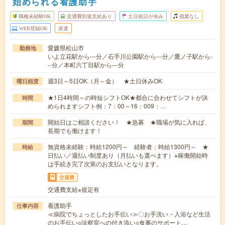
始められる看護助手
職種未経験OK
交通費別途支給あり
土日祝日が休み
残業なし
WEB登録OK
派遣
愛媛県松山市
勤務地
いよ立花駅から---分／石手川公園駅から---分／鷹ノ子駅から-
--分／本町六丁目駅から---分
週3日～5日OK（月～金） ★土日休みOK
曜日頻度
★1日4時間～の時短シフトOK★都合に合わせてシフトが決
時間
められますシフト例：7：00～16：009：…
開始日はご相談ください！ ★急募 ★職場が気に入れば、
期間
長期でも働けます！
無資格未経験：時給1200円～ 経験者：時給1300円～ ★
時給
日払い／週払い制度あり（月払いも選べます）※稼働開始時
は手続き完了次第のお支払いとなります。
交通費
交通費支給※規定有
看護助手
仕事内容
≪病院でちょっとしたお手伝い≫〇お手洗い・入浴など生活
のお手伝い○診察室への付き添い○食事のサポート…