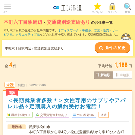
メニュー
気になる!
ログイン
検索
本町六丁目駅周辺
×
交通費別途支給あり
のお仕事一覧
本町六丁目駅の派遣のお仕事情報です。
オフィスワーク・事務系
、
営業・販売・サー
ビス系
、
クリエイティブ系
などのお仕事を取り揃えています。交通費別途支給ありの
条件の他に、
職種未経験OK
、
友だちと一緒の応募OK
、
週4日勤務
などのこだわり条件
も取り揃えています。
条件の変更
本町六丁目駅周辺 / 交通費別途支給あり
4
1,188
全
件
平均時給:
円
時給順
新着順
未読
掲載日
2026/08/06
NEW
＜長期就業者多数＊＞女性専用のサプリやアパ
レル品✧定期購入の解約受付お電話！
職種未経験OK
交通費別途支給あり
WEB登録OK
派遣
愛媛県松山市
勤務地
本町六丁目駅から車4分／松山(愛媛県)駅から車10分／古町