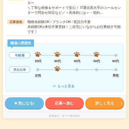
ター
＼丁寧な研修＆サポートで安心！ IT通信系大手のコールセン
ターで問合せ対応など／＜具体的には＞・契約…
職種未経験OK / ブランクOK / 英語力不要
応募資格
未経験OK※来社不要登録！ご自宅にいながらお仕事紹介可能
です！
職場の雰囲気
年齢層
20代
30代
40代
50代
60代
男女比率
女性
男性
もっと見る
気になる!
応募へ進む
詳しく見る
派遣会社
オプト株式会社