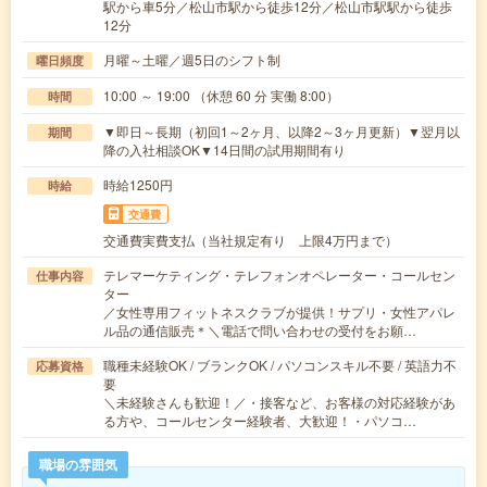
駅から車5分／松山市駅から徒歩12分／松山市駅駅から徒歩
12分
月曜～土曜／週5日のシフト制
曜日頻度
10:00 ～ 19:00 （休憩 60 分 実働 8:00）
時間
▼即日～長期（初回1～2ヶ月、以降2～3ヶ月更新）▼翌月以
期間
降の入社相談OK▼14日間の試用期間有り
時給1250円
時給
交通費
交通費実費支払（当社規定有り 上限4万円まで）
テレマーケティング・テレフォンオペレーター・コールセン
仕事内容
ター
／女性専用フィットネスクラブが提供！サプリ・女性アパレ
ル品の通信販売＊＼電話で問い合わせの受付をお願…
職種未経験OK / ブランクOK / パソコンスキル不要 / 英語力不
応募資格
要
＼未経験さんも歓迎！／・接客など、お客様の対応経験があ
る方や、コールセンター経験者、大歓迎！・パソコ…
職場の雰囲気