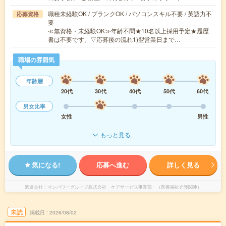
職種未経験OK / ブランクOK / パソコンスキル不要 / 英語力不
応募資格
要
≪無資格・未経験OK≫年齢不問★10名以上採用予定★履歴
書は不要です。▽応募後の流れ1)翌営業日まで…
職場の雰囲気
年齢層
20代
30代
40代
50代
60代
男女比率
女性
男性
もっと見る
気になる!
応募へ進む
詳しく見る
派遣会社
マンパワーグループ株式会社 ケアサービス事業部 （医療福祉介護関連）
未読
掲載日
2026/08/02