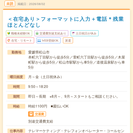
未読
掲載日
2026/08/02
＜在宅あり＞フォーマットに入力＋電話＊残業
ほとんどなし
職種未経験OK
交通費別途支給あり
土日祝日が休み
在宅・リモート
WEB登録OK
派遣
愛媛県松山市
勤務地
本町六丁目駅から徒歩5分／萱町六丁目駅から徒歩5分／木屋
町駅から徒歩5分／松山市駅駅から車5分／道後温泉駅から車
5分
月～金（土日祝休み）
曜日頻度
9:50～18:20
時間
即日～長期 ※8月～、9月～スタートもご相談ください。
期間
時給1100円 ■週払いOK
時給
交通費
別途交通費支給
テレマーケティング・テレフォンオペレーター・コールセン
仕事内容