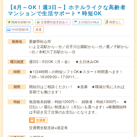
【8月～OK！週3日～】ホテルライクな高齢者
マンションで生活サポート＊時短OK
職種未経験OK
交通費別途支給あり
土日祝日が休み
残業なし
WEB登録OK
派遣
愛媛県松山市
勤務地
いよ立花駅から---分／石手川公園駅から---分／鷹ノ子駅から-
--分／本町六丁目駅から---分
週3日～5日OK（月～金） ★土日休みOK
曜日頻度
★1日4時間～の時短シフトOK★スタート時間選べます！
時間
7:00～16:009:00～17:0011:…
開始日はご相談ください！ ★急募 ★職場が気に入れば、
期間
長期でも働けます！
無資格未経験：時給1200円～ 経験者：時給1300円～ ★
時給
日払い／週払い制度あり（月払いも選べます）※稼働開始時
は手続き完了次第のお支払いとなります。
交通費
交通費全額支給※規定有