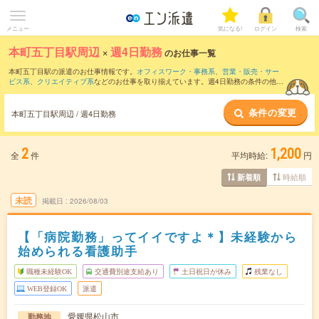
メニュー
気になる!
ログイン
検索
本町五丁目駅周辺
×
週4日勤務
のお仕事一覧
本町五丁目駅の派遣のお仕事情報です。
オフィスワーク・事務系
、
営業・販売・サー
ビス系
、
クリエイティブ系
などのお仕事を取り揃えています。週4日勤務の条件の他
に、
交通費別途支給あり
、
職種未経験OK
、
友だちと一緒の応募OK
などのこだわり条
件も取り揃えています。
条件の変更
本町五丁目駅周辺 / 週4日勤務
2
1,200
全
件
平均時給:
円
時給順
新着順
未読
掲載日
2026/08/03
【「病院勤務」ってイイですよ＊】未経験から
始められる看護助手
職種未経験OK
交通費別途支給あり
土日祝日が休み
残業なし
WEB登録OK
派遣
愛媛県松山市
勤務地