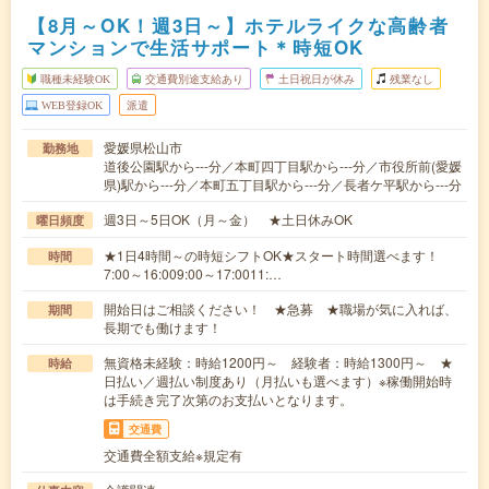
【8月～OK！週3日～】ホテルライクな高齢者
マンションで生活サポート＊時短OK
職種未経験OK
交通費別途支給あり
土日祝日が休み
残業なし
WEB登録OK
派遣
愛媛県松山市
勤務地
道後公園駅から---分／本町四丁目駅から---分／市役所前(愛媛
県)駅から---分／本町五丁目駅から---分／長者ケ平駅から---分
週3日～5日OK（月～金） ★土日休みOK
曜日頻度
★1日4時間～の時短シフトOK★スタート時間選べます！
時間
7:00～16:009:00～17:0011:…
開始日はご相談ください！ ★急募 ★職場が気に入れば、
期間
長期でも働けます！
無資格未経験：時給1200円～ 経験者：時給1300円～ ★
時給
日払い／週払い制度あり（月払いも選べます）※稼働開始時
は手続き完了次第のお支払いとなります。
交通費
交通費全額支給※規定有