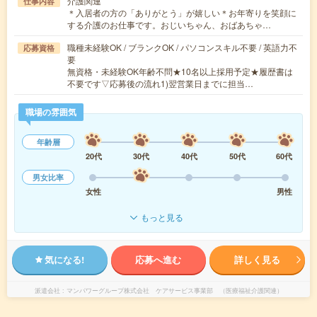
介護関連
仕事内容
＊入居者の方の「ありがとう」が嬉しい＊お年寄りを笑顔に
する介護のお仕事です。おじいちゃん、おばあちゃ…
職種未経験OK / ブランクOK / パソコンスキル不要 / 英語力不
応募資格
要
無資格・未経験OK年齢不問★10名以上採用予定★履歴書は
不要です▽応募後の流れ1)翌営業日までに担当…
職場の雰囲気
年齢層
20代
30代
40代
50代
60代
男女比率
女性
男性
もっと見る
気になる!
応募へ進む
詳しく見る
派遣会社
マンパワーグループ株式会社 ケアサービス事業部 （医療福祉介護関連）