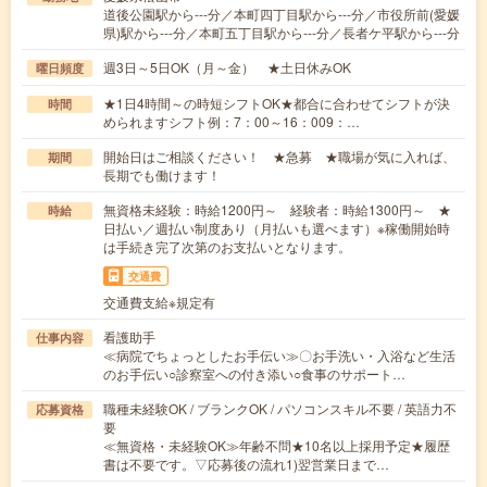
道後公園駅から---分／本町四丁目駅から---分／市役所前(愛媛
県)駅から---分／本町五丁目駅から---分／長者ケ平駅から---分
週3日～5日OK（月～金） ★土日休みOK
曜日頻度
★1日4時間～の時短シフトOK★都合に合わせてシフトが決
時間
められますシフト例：7：00～16：009：…
開始日はご相談ください！ ★急募 ★職場が気に入れば、
期間
長期でも働けます！
無資格未経験：時給1200円～ 経験者：時給1300円～ ★
時給
日払い／週払い制度あり（月払いも選べます）※稼働開始時
は手続き完了次第のお支払いとなります。
交通費
交通費支給※規定有
看護助手
仕事内容
≪病院でちょっとしたお手伝い≫〇お手洗い・入浴など生活
のお手伝い○診察室への付き添い○食事のサポート…
職種未経験OK / ブランクOK / パソコンスキル不要 / 英語力不
応募資格
要
≪無資格・未経験OK≫年齢不問★10名以上採用予定★履歴
書は不要です。▽応募後の流れ1)翌営業日まで…