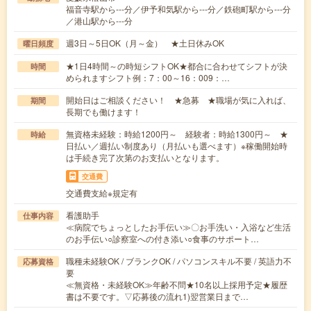
福音寺駅から---分／伊予和気駅から---分／鉄砲町駅から---分
／港山駅から---分
週3日～5日OK（月～金） ★土日休みOK
曜日頻度
★1日4時間～の時短シフトOK★都合に合わせてシフトが決
時間
められますシフト例：7：00～16：009：…
開始日はご相談ください！ ★急募 ★職場が気に入れば、
期間
長期でも働けます！
無資格未経験：時給1200円～ 経験者：時給1300円～ ★
時給
日払い／週払い制度あり（月払いも選べます）※稼働開始時
は手続き完了次第のお支払いとなります。
交通費
交通費支給※規定有
看護助手
仕事内容
≪病院でちょっとしたお手伝い≫〇お手洗い・入浴など生活
のお手伝い○診察室への付き添い○食事のサポート…
職種未経験OK / ブランクOK / パソコンスキル不要 / 英語力不
応募資格
要
≪無資格・未経験OK≫年齢不問★10名以上採用予定★履歴
書は不要です。▽応募後の流れ1)翌営業日まで…