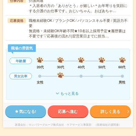
介護関連
仕事内容
＊入居者の方の「ありがとう」が嬉しい＊お年寄りを笑顔に
する介護のお仕事です。おじいちゃん、おばあちゃ…
職種未経験OK / ブランクOK / パソコンスキル不要 / 英語力不
応募資格
要
無資格・未経験OK年齢不問★10名以上採用予定★履歴書は
不要です▽応募後の流れ1)翌営業日までに担当…
職場の雰囲気
年齢層
20代
30代
40代
50代
60代
男女比率
女性
男性
もっと見る
気になる!
応募へ進む
詳しく見る
派遣会社
マンパワーグループ株式会社 ケアサービス事業部 （医療福祉介護関連）