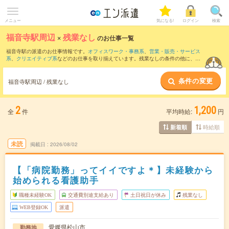
メニュー
気になる!
ログイン
検索
福音寺駅周辺
×
残業なし
のお仕事一覧
福音寺駅の派遣のお仕事情報です。
オフィスワーク・事務系
、
営業・販売・サービス
系
、
クリエイティブ系
などのお仕事を取り揃えています。残業なしの条件の他に、
交
通費別途支給あり
、
職種未経験OK
、
友だちと一緒の応募OK
などのこだわり条件も取
り揃えています。
条件の変更
福音寺駅周辺 / 残業なし
2
1,200
全
件
平均時給:
円
時給順
新着順
未読
掲載日
2026/08/02
【「病院勤務」ってイイですよ＊】未経験から
始められる看護助手
職種未経験OK
交通費別途支給あり
土日祝日が休み
残業なし
WEB登録OK
派遣
愛媛県松山市
勤務地