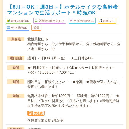
【8月～OK！週3日～】ホテルライクな高齢者
マンションで生活サポート＊時短OK
職種未経験OK
交通費別途支給あり
土日祝日が休み
残業なし
WEB登録OK
派遣
愛媛県松山市
勤務地
福音寺駅から---分／伊予和気駅から---分／鉄砲町駅から---分
／港山駅から---分
週3日～5日OK（月～金） ★土日休みOK
曜日頻度
★1日4時間～の時短シフトOK★スタート時間選べます！
時間
7:00～16:009:00～17:0011:…
開始日はご相談ください！ ★急募 ★職場が気に入れば、
期間
長期でも働けます！
無資格未経験：時給1200円～ 経験者：時給1300円～ ★
時給
日払い／週払い制度あり（月払いも選べます）※稼働開始時
は手続き完了次第のお支払いとなります。
交通費
交通費全額支給※規定有