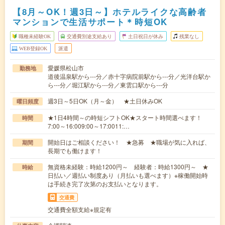
【8月～OK！週3日～】ホテルライクな高齢者
マンションで生活サポート＊時短OK
職種未経験OK
交通費別途支給あり
土日祝日が休み
残業なし
WEB登録OK
派遣
愛媛県松山市
勤務地
道後温泉駅から---分／赤十字病院前駅から---分／光洋台駅か
ら---分／堀江駅から---分／東雲口駅から---分
週3日～5日OK（月～金） ★土日休みOK
曜日頻度
★1日4時間～の時短シフトOK★スタート時間選べます！
時間
7:00～16:009:00～17:0011:…
開始日はご相談ください！ ★急募 ★職場が気に入れば、
期間
長期でも働けます！
無資格未経験：時給1200円～ 経験者：時給1300円～ ★
時給
日払い／週払い制度あり（月払いも選べます）※稼働開始時
は手続き完了次第のお支払いとなります。
交通費
交通費全額支給※規定有