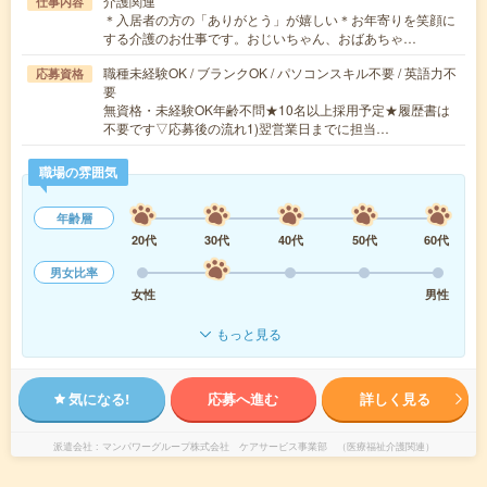
介護関連
仕事内容
＊入居者の方の「ありがとう」が嬉しい＊お年寄りを笑顔に
する介護のお仕事です。おじいちゃん、おばあちゃ…
職種未経験OK / ブランクOK / パソコンスキル不要 / 英語力不
応募資格
要
無資格・未経験OK年齢不問★10名以上採用予定★履歴書は
不要です▽応募後の流れ1)翌営業日までに担当…
職場の雰囲気
年齢層
20代
30代
40代
50代
60代
男女比率
女性
男性
もっと見る
気になる!
応募へ進む
詳しく見る
派遣会社
マンパワーグループ株式会社 ケアサービス事業部 （医療福祉介護関連）