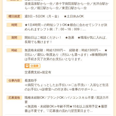
道後温泉駅から---分／赤十字病院前駅から---分／光洋台駅か
ら---分／堀江駅から---分／東雲口駅から---分
週3日～5日OK（月～金） ★土日休みOK
曜日頻度
★1日4時間～の時短シフトOK★都合に合わせてシフトが決
時間
められますシフト例：7：00～16：009：…
開始日はご相談ください！ ★急募 ★職場が気に入れば、
期間
長期でも働けます！
無資格未経験：時給1200円～ 経験者：時給1300円～ ★
時給
日払い／週払い制度あり（月払いも選べます）※稼働開始時
は手続き完了次第のお支払いとなります。
交通費
交通費支給※規定有
看護助手
仕事内容
≪病院でちょっとしたお手伝い≫〇お手洗い・入浴など生活
のお手伝い○診察室への付き添い○食事のサポート…
職種未経験OK / ブランクOK / パソコンスキル不要 / 英語力不
応募資格
要
≪無資格・未経験OK≫年齢不問★10名以上採用予定★履歴
書は不要です。▽応募後の流れ1)翌営業日まで…