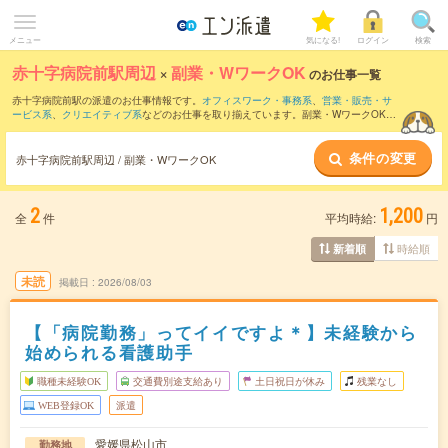
メニュー
気になる!
ログイン
検索
赤十字病院前駅周辺
×
副業・WワークOK
のお仕事一覧
赤十字病院前駅の派遣のお仕事情報です。
オフィスワーク・事務系
、
営業・販売・サ
ービス系
、
クリエイティブ系
などのお仕事を取り揃えています。副業・WワークOKの
条件の他に、
交通費別途支給あり
、
職種未経験OK
、
友だちと一緒の応募OK
などのこ
だわり条件も取り揃えています。
条件の変更
赤十字病院前駅周辺 / 副業・WワークOK
2
1,200
全
件
平均時給:
円
時給順
新着順
未読
掲載日
2026/08/03
【「病院勤務」ってイイですよ＊】未経験から
始められる看護助手
職種未経験OK
交通費別途支給あり
土日祝日が休み
残業なし
WEB登録OK
派遣
愛媛県松山市
勤務地