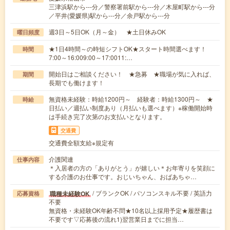
三津浜駅から---分／警察署前駅から---分／木屋町駅から---分
／平井(愛媛県)駅から---分／余戸駅から---分
週3日～5日OK（月～金） ★土日休みOK
曜日頻度
★1日4時間～の時短シフトOK★スタート時間選べます！
時間
7:00～16:009:00～17:0011:…
開始日はご相談ください！ ★急募 ★職場が気に入れば、
期間
長期でも働けます！
無資格未経験：時給1200円～ 経験者：時給1300円～ ★
時給
日払い／週払い制度あり（月払いも選べます）※稼働開始時
は手続き完了次第のお支払いとなります。
交通費
交通費全額支給※規定有
介護関連
仕事内容
＊入居者の方の「ありがとう」が嬉しい＊お年寄りを笑顔に
する介護のお仕事です。おじいちゃん、おばあちゃ…
/ ブランクOK / パソコンスキル不要 / 英語力
職種未経験OK
応募資格
不要
無資格・未経験OK年齢不問★10名以上採用予定★履歴書は
不要です▽応募後の流れ1)翌営業日までに担当…