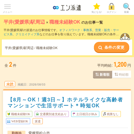
メニュー
気になる!
ログイン
検索
平井(愛媛県)駅周辺
×
職種未経験OK
のお仕事一覧
平井(愛媛県)駅の派遣のお仕事情報です。
オフィスワーク・事務系
、
営業・販売・サー
ビス系
、
クリエイティブ系
などのお仕事を取り揃えています。職種未経験OKの条件の
他に、
交通費別途支給あり
、
友だちと一緒の応募OK
、
週4日勤務
などのこだわり条件
も取り揃えています。
条件の変更
平井(愛媛県)駅周辺 / 職種未経験OK
2
1,200
全
件
平均時給:
円
時給順
新着順
未読
掲載日
2026/08/03
【8月～OK！週3日～】ホテルライクな高齢者
マンションで生活サポート＊時短OK
職種未経験OK
交通費別途支給あり
土日祝日が休み
残業なし
WEB登録OK
派遣
愛媛県松山市
勤務地