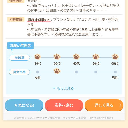
看護助手
仕事内容
≪病院でちょっとしたお手伝い≫〇お手洗い・入浴など生活
のお手伝い○診察室への付き添い○食事のサポート…
/ ブランクOK / パソコンスキル不要 / 英語力
職種未経験OK
応募資格
不要
≪無資格・未経験OK≫年齢不問★10名以上採用予定★履歴
書は不要です。▽応募後の流れ1)翌営業日まで…
職場の雰囲気
年齢層
20代
30代
40代
50代
60代
男女比率
女性
男性
もっと見る
気になる!
応募へ進む
詳しく見る
派遣会社
マンパワーグループ株式会社 ケアサービス事業部 （医療福祉介護関連）