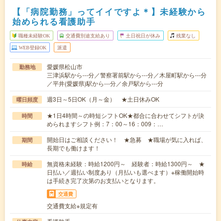
【「病院勤務」ってイイですよ＊】未経験から
始められる看護助手
職種未経験OK
交通費別途支給あり
土日祝日が休み
残業なし
WEB登録OK
派遣
愛媛県松山市
勤務地
三津浜駅から---分／警察署前駅から---分／木屋町駅から---分
／平井(愛媛県)駅から---分／余戸駅から---分
週3日～5日OK（月～金） ★土日休みOK
曜日頻度
★1日4時間～の時短シフトOK★都合に合わせてシフトが決
時間
められますシフト例：7：00～16：009：…
開始日はご相談ください！ ★急募 ★職場が気に入れば、
期間
長期でも働けます！
無資格未経験：時給1200円～ 経験者：時給1300円～ ★
時給
日払い／週払い制度あり（月払いも選べます）※稼働開始時
は手続き完了次第のお支払いとなります。
交通費
交通費支給※規定有