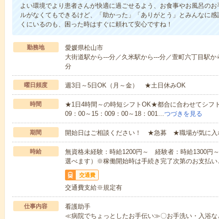
よい環境でより患者さんが快適に過ごせるよう、お食事やお風呂のお
ルがなくてもできるけど、「助かった」「ありがとう」とみんなに感
くにいるのも、困った時はすぐに頼れて安心ですね！
勤務地
愛媛県松山市
大街道駅から---分／久米駅から---分／萱町六丁目駅から-
分
曜日頻度
週3日～5日OK（月～金） ★土日休みOK
時間
★1日4時間～の時短シフトOK★都合に合わせてシフト
09：00～15：009：00～18：001…
つづきを見る
期間
開始日はご相談ください！ ★急募 ★職場が気に入
時給
無資格未経験：時給1200円～ 経験者：時給1300
選べます）※稼働開始時は手続き完了次第のお支払い
交通費
交通費支給※規定有
仕事内容
看護助手
≪病院でちょっとしたお手伝い≫〇お手洗い・入浴な