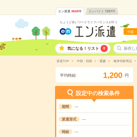
エン派遣
3645
件
エンバイト
7257
件
ちょうど良いワークライフバランスが叶う
中国・
気になる！リスト
0
保存し
派遣TOP
中国・四国
愛媛
梅津寺駅周辺
,
1
2
0
0
平均時給:
円
設定中の検索条件
期間
---
派遣形式
---
時給
---