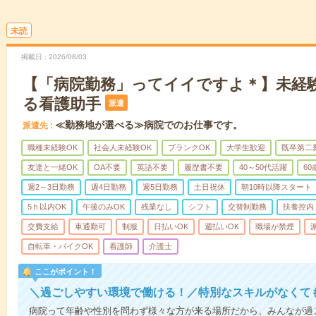
未読
掲載日
2026/08/03
【「病院勤務」ってイイですよ＊】未経
る看護助手
派遣
≪勤務地が選べる≫病院でのお仕事です。
派遣先
職種未経験OK
社会人未経験OK
ブランクOK
大学生歓迎
既卒第二
友達と一緒OK
OA不要
英語不要
履歴書不要
40～50代活躍
6
週2～3日勤務
週4日勤務
週5日勤務
土日祝休
朝10時以降スタート
5ｈ以内OK
午後のみOK
残業なし
シフト
交替制勤務
扶養控内
交費支給
車通勤可
制服
日払いOK
週払いOK
職場が禁煙
自転車・バイクOK
看護師
介護士
ここがポイント！
＼過ごしやすい環境で働ける！／特別なスキルがなくて
病院って年齢や性別を問わず様々な方が来る場所だから、みんなが過