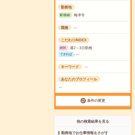
勤務地
梅津寺
駅/路線
職種
---
こだわりINDEX
週2～3日勤務
絶対
---
できれば
キーワード
---
あなたのプロフィール
---
条件の変更
他の検索結果を見る
勤務地でお仕事情報をさがす