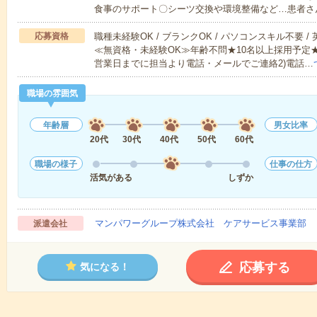
食事のサポート〇シーツ交換や環境整備など…患者さ
応募資格
職種未経験OK / ブランクOK / パソコンスキル不要 /
≪無資格・未経験OK≫年齢不問★10名以上採用予定
営業日までに担当より電話・メールでご連絡2)電話…
職場の雰囲気
年齢層
男女比率
20代
30代
40代
50代
60代
職場の様子
仕事の仕方
活気がある
しずか
マンパワーグループ株式会社 ケアサービス事業部 
派遣会社
応募する
気になる！