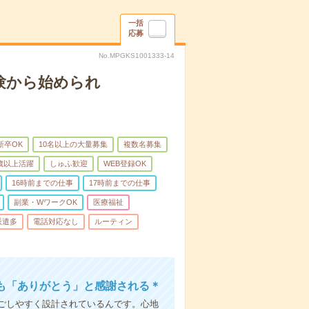
一括
応募
No.MPGKS1001333-14
験から始められ
新卒OK
10名以上の大量募集
複数名募集
0歳以上活躍
しゅふ歓迎
WEB登録OK
16時前までの仕事
17時前までの仕事
副業・WワークOK
医療福祉
派遣多
電話対応なし
ルーティン
も「ありがとう」と感謝される＊
ごしやすく設計されているんです。心地