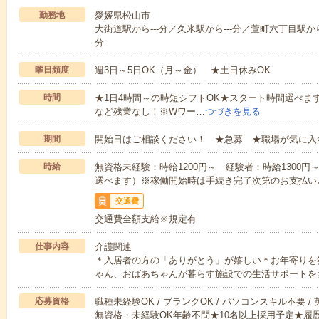
勤務地
愛媛県松山市
大街道駅から---分／久米駅から---分／萱町六丁目駅から-
分
曜日頻度
週3日～5日OK（月～金） ★土日休みOK
時間
★1日4時間～の時短シフトOK★スタート時間選べます！7:00～1
など残業なし！※Wワー…
つづきを見る
期間
開始日はご相談ください！ ★急募 ★職場が気に入
時給
無資格未経験：時給1200円～ 経験者：時給1300
選べます）※稼働開始時は手続き完了次第のお支払い
交通費
交通費全額支給※規定有
仕事内容
介護関連
＊入居者の方の「ありがとう」が嬉しい＊お年寄りを
ゃん、おばあちゃんが暮らす施設での生活サポートを
応募資格
職種未経験OK / ブランクOK / パソコンスキル不要 /
無資格・未経験OK年齢不問★10名以上採用予定★履