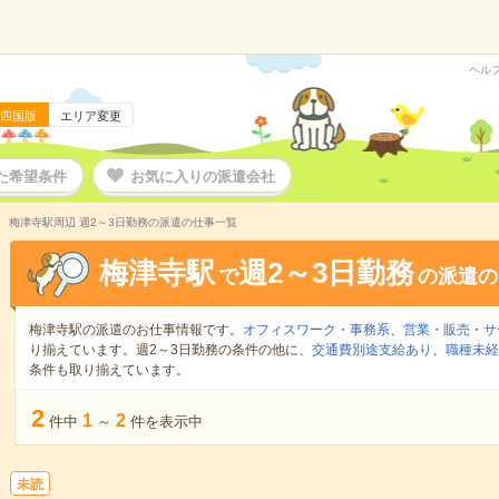
ヘル
四国版
エリア変更
た希望条件
お気に入りの派遣会社
梅津寺駅周辺 週2～3日勤務の派遣の仕事一覧
梅津寺駅
週2～3日勤務
で
の派遣の
梅津寺駅の派遣のお仕事情報です。
オフィスワーク・事務系
、
営業・販売・サ
り揃えています。週2～3日勤務の条件の他に、
交通費別途支給あり
、
職種未経
条件も取り揃えています。
2
1
2
件中
～
件を表示中
未読