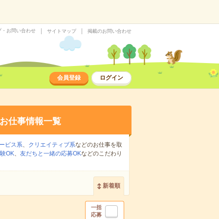
プ・お問い合わせ
サイトマップ
掲載のお問い合わせ
会員登録
ログイン
お仕事情報一覧
ービス系
、
クリエイティブ系
などのお仕事を取
験OK
、
友だちと一緒の応募OK
などのこだわり
新着順
一括
応募