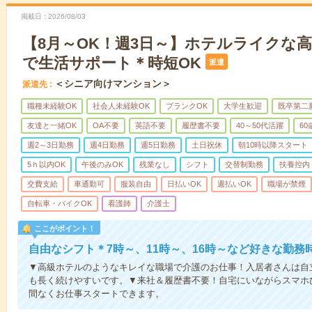
掲載日
2026/08/03
【8月～OK！週3日～】ホテルライクな
で生活サポート＊時短OK
派遣
＜シニア向けマンション＞
派遣先
職種未経験OK
社会人未経験OK
ブランクOK
大学生歓迎
既卒第二
友達と一緒OK
OA不要
英語不要
履歴書不要
40～50代活躍
6
週2～3日勤務
週4日勤務
週5日勤務
土日祝休
朝10時以降スタート
5ｈ以内OK
午後のみOK
残業なし
シフト
交替制勤務
扶養控内
交費支給
車通勤可
服装自由
日払いOK
週払いOK
職場が禁煙
自転車・バイクOK
看護師
介護士
ここがポイント！
自由なシフト＊7時～、11時～、16時～など好きな勤務
▼高級ホテルのようなキレイな職場で介護のお仕事！入居者さんは自
も長く続けやすいです。▼来社＆履歴書不要！自宅にいながらスマホ
間なくお仕事スタートできます。