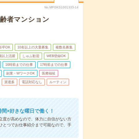
No.MPGKS1001333-14
高齢者マンション
新卒OK
10名以上の大量募集
複数名募集
0歳以上活躍
しゅふ歓迎
WEB登録OK
16時前までの仕事
17時前までの仕事
副業・WワークOK
医療福祉
派遣多
電話対応なし
ルーティン
時間×好きな曜日で働く！
立度が高めなので、体力に自信がない方
ひとつでお仕事紹介まで可能なので、手