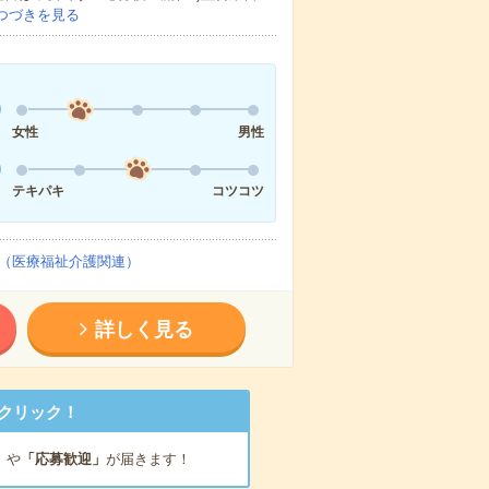
つづきを見る
女性
男性
テキパキ
コツコツ
（医療福祉介護関連）
詳しく見る
クリック！
」
や
「応募歓迎」
が届きます！