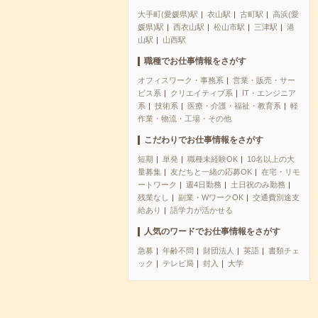
大手町(愛媛県)駅
衣山駅
古町駅
高浜(愛
媛県)駅
西衣山駅
松山市駅
三津駅
港
山駅
山西駅
職種でお仕事情報をさがす
オフィスワーク・事務系
営業・販売・サー
ビス系
クリエイティブ系
IT・エンジニア
系
技術系
医療・介護・福祉・教育系
軽
作業・物流・工場・その他
こだわりでお仕事情報をさがす
短期
単発
職種未経験OK
10名以上の大
量募集
友だちと一緒の応募OK
在宅・リモ
ートワーク
週4日勤務
土日祝のみ勤務
残業なし
副業・WワークOK
交通費別途支
給あり
語学力が活かせる
人気のワードでお仕事情報をさがす
急募
年齢不問
財団法人
英語
書類チェ
ック
テレビ局
封入
大学