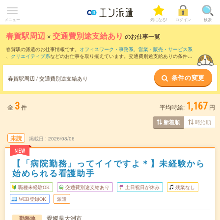
メニュー
気になる!
ログイン
検索
春賀駅周辺
×
交通費別途支給あり
のお仕事一覧
春賀駅の派遣のお仕事情報です。
オフィスワーク・事務系
、
営業・販売・サービス系
、
クリエイティブ系
などのお仕事を取り揃えています。交通費別途支給ありの条件の
他に、
職種未経験OK
、
友だちと一緒の応募OK
、
週4日勤務
などのこだわり条件も取り
揃えています。
条件の変更
春賀駅周辺 / 交通費別途支給あり
3
1,167
全
件
平均時給:
円
時給順
新着順
未読
掲載日
2026/08/06
NEW
【「病院勤務」ってイイですよ＊】未経験から
始められる看護助手
職種未経験OK
交通費別途支給あり
土日祝日が休み
残業なし
WEB登録OK
派遣
愛媛県大洲市
勤務地