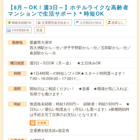
【8月～OK！週3日～】ホテルライクな高齢者
マンションで生活サポート＊時短OK
職種未経験OK
交通費別途支給あり
土日祝日が休み
残業なし
WEB登録OK
派遣
愛媛県大洲市
勤務地
西大洲駅から---分／伊予平野駅から---分／五郎駅から---分／
春賀駅から---分
週3日～5日OK（月～金） ★土日休みOK
曜日頻度
★1日4時間～の時短シフトOK★スタート時間選べます！
時間
7:00～16:009:00～17:0011:…
開始日はご相談ください！ ★急募 ★職場が気に入れば、
期間
長期でも働けます！
無資格未経験：時給1200円～ 経験者：時給1300円～ ★
時給
日払い／週払い制度あり（月払いも選べます）※稼働開始時
は手続き完了次第のお支払いとなります。
交通費
交通費全額支給※規定有