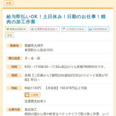
未読
給与即払いOK！土日休み！日勤のお仕事！精
肉の加工作業
職種未経験OK
交通費別途支給あり
土日祝日が休み
WEB登録OK
派遣
愛媛県大洲市
勤務地
春賀駅から徒歩10分
月～金・祝
曜日頻度
8:00～17:008:30～17:30※表記のうち実働7時間45分です。
時間
長期【ご応募から1週間以内(最短2日目)のスピード就業が可
期間
能】即日～
時給1130円 【月収例】192,676円以上可能
時給
交通費
交通費支給有り
食品加工
仕事内容
精肉の脂から骨や軟骨をペティナイフで取り除く作業、レバ