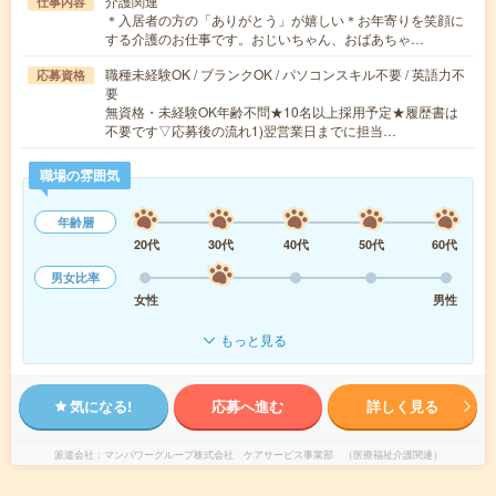
介護関連
仕事内容
＊入居者の方の「ありがとう」が嬉しい＊お年寄りを笑顔に
する介護のお仕事です。おじいちゃん、おばあちゃ…
職種未経験OK / ブランクOK / パソコンスキル不要 / 英語力不
応募資格
要
無資格・未経験OK年齢不問★10名以上採用予定★履歴書は
不要です▽応募後の流れ1)翌営業日までに担当…
職場の雰囲気
年齢層
20代
30代
40代
50代
60代
男女比率
女性
男性
もっと見る
気になる!
応募へ進む
詳しく見る
派遣会社
マンパワーグループ株式会社 ケアサービス事業部 （医療福祉介護関連）