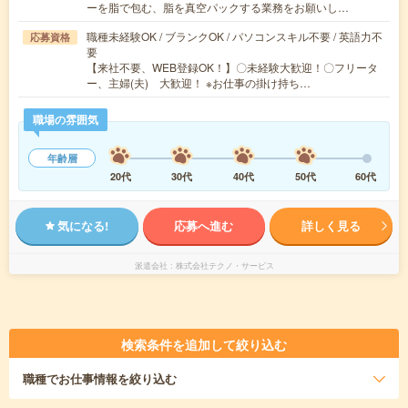
ーを脂で包む、脂を真空パックする業務をお願いし…
職種未経験OK / ブランクOK / パソコンスキル不要 / 英語力不
応募資格
要
【来社不要、WEB登録OK！】〇未経験大歓迎！〇フリータ
ー、主婦(夫) 大歓迎！ ※お仕事の掛け持ち…
職場の雰囲気
年齢層
20代
30代
40代
50代
60代
気になる!
応募へ進む
詳しく見る
派遣会社
株式会社テクノ・サービス
検索条件を追加して絞り込む
職種
でお仕事情報を絞り込む