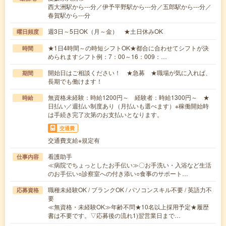
西大洲駅から---分／伊予平野駅から---分／五郎駅から---分／
春賀駅から---分
週3日～5日OK（月～金） ★土日休みOK
曜日頻度
★1日4時間～の時短シフトOK★都合に合わせてシフトが決
時間
められますシフト例：7：00～16：009：…
開始日はご相談ください！ ★急募 ★職場が気に入れば、
期間
長期でも働けます！
無資格未経験：時給1200円～ 経験者：時給1300円～ ★
時給
日払い／週払い制度あり（月払いも選べます）※稼働開始時
は手続き完了次第のお支払いとなります。
交通費
交通費支給※規定有
看護助手
仕事内容
≪病院でちょっとしたお手伝い≫〇お手洗い・入浴など生活
のお手伝い○診察室への付き添い○食事のサポート…
職種未経験OK / ブランクOK / パソコンスキル不要 / 英語力不
応募資格
要
≪無資格・未経験OK≫年齢不問★10名以上採用予定★履歴
書は不要です。▽応募後の流れ1)翌営業日まで…