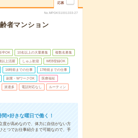
応募
No.MPGKS1001333-27
高齢者マンション
新卒OK
10名以上の大量募集
複数名募集
0歳以上活躍
しゅふ歓迎
WEB登録OK
16時前までの仕事
17時前までの仕事
副業・WワークOK
医療福祉
派遣多
電話対応なし
ルーティン
時間×好きな曜日で働く！
立度が高めなので、体力に自信がない方
ひとつでお仕事紹介まで可能なので、手