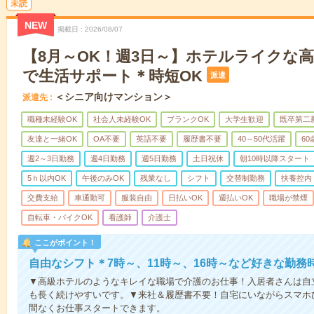
未読
NEW
掲載日
2026/08/07
【8月～OK！週3日～】ホテルライクな
で生活サポート＊時短OK
派遣
＜シニア向けマンション＞
派遣先
職種未経験OK
社会人未経験OK
ブランクOK
大学生歓迎
既卒第二
友達と一緒OK
OA不要
英語不要
履歴書不要
40～50代活躍
6
週2～3日勤務
週4日勤務
週5日勤務
土日祝休
朝10時以降スタート
5ｈ以内OK
午後のみOK
残業なし
シフト
交替制勤務
扶養控内
交費支給
車通勤可
服装自由
日払いOK
週払いOK
職場が禁煙
自転車・バイクOK
看護師
介護士
ここがポイント！
自由なシフト＊7時～、11時～、16時～など好きな勤務
▼高級ホテルのようなキレイな職場で介護のお仕事！入居者さんは自
も長く続けやすいです。▼来社＆履歴書不要！自宅にいながらスマホ
間なくお仕事スタートできます。