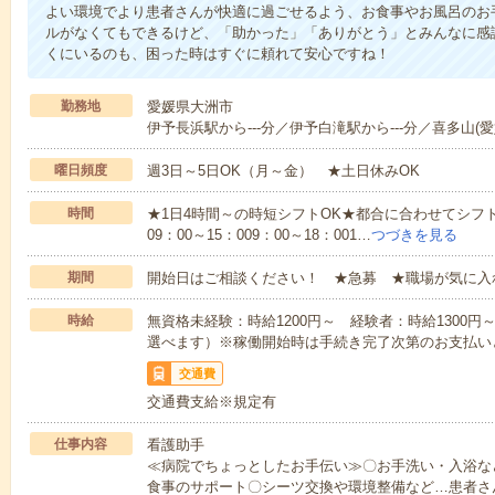
よい環境でより患者さんが快適に過ごせるよう、お食事やお風呂のお
ルがなくてもできるけど、「助かった」「ありがとう」とみんなに感
くにいるのも、困った時はすぐに頼れて安心ですね！
勤務地
愛媛県大洲市
伊予長浜駅から---分／伊予白滝駅から---分／喜多山(愛媛
曜日頻度
週3日～5日OK（月～金） ★土日休みOK
時間
★1日4時間～の時短シフトOK★都合に合わせてシフト
09：00～15：009：00～18：001…
つづきを見る
期間
開始日はご相談ください！ ★急募 ★職場が気に入
時給
無資格未経験：時給1200円～ 経験者：時給1300
選べます）※稼働開始時は手続き完了次第のお支払い
交通費
交通費支給※規定有
仕事内容
看護助手
≪病院でちょっとしたお手伝い≫〇お手洗い・入浴な
食事のサポート〇シーツ交換や環境整備など…患者さ