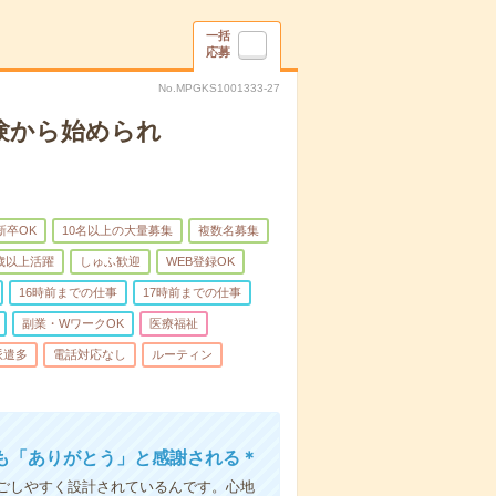
一括
応募
No.MPGKS1001333-27
験から始められ
新卒OK
10名以上の大量募集
複数名募集
0歳以上活躍
しゅふ歓迎
WEB登録OK
16時前までの仕事
17時前までの仕事
副業・WワークOK
医療福祉
派遣多
電話対応なし
ルーティン
も「ありがとう」と感謝される＊
ごしやすく設計されているんです。心地