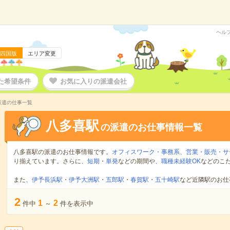
ヘル
四国版
エリア変更
た希望条件
お気に入りの派遣会社
派遣の仕事一覧
八多喜駅
の派遣のお仕事情報一覧
八多喜駅の派遣のお仕事情報です。
オフィスワーク・事務系
、
営業・販売・サ
り揃えています。さらに、
短期
・
単発
などの期間や、
職種未経験OK
などのこ
また、
伊予長浜駅
・
伊予大洲駅
・
五郎駅
・
春賀駅
・
五十崎駅
など近隣駅のお仕
2
1
2
件中
～
件を表示中