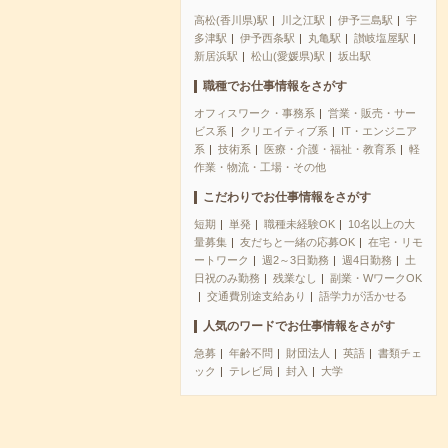
高松(香川県)駅
川之江駅
伊予三島駅
宇
多津駅
伊予西条駅
丸亀駅
讃岐塩屋駅
新居浜駅
松山(愛媛県)駅
坂出駅
職種でお仕事情報をさがす
オフィスワーク・事務系
営業・販売・サー
ビス系
クリエイティブ系
IT・エンジニア
系
技術系
医療・介護・福祉・教育系
軽
作業・物流・工場・その他
こだわりでお仕事情報をさがす
短期
単発
職種未経験OK
10名以上の大
量募集
友だちと一緒の応募OK
在宅・リモ
ートワーク
週2～3日勤務
週4日勤務
土
日祝のみ勤務
残業なし
副業・WワークOK
交通費別途支給あり
語学力が活かせる
人気のワードでお仕事情報をさがす
急募
年齢不問
財団法人
英語
書類チェ
ック
テレビ局
封入
大学