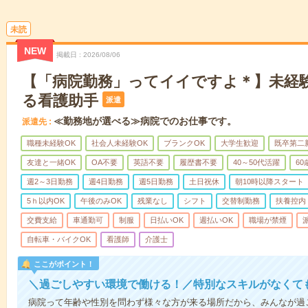
未読
NEW
掲載日
2026/08/06
【「病院勤務」ってイイですよ＊】未経
る看護助手
派遣
≪勤務地が選べる≫病院でのお仕事です。
派遣先
職種未経験OK
社会人未経験OK
ブランクOK
大学生歓迎
既卒第二
友達と一緒OK
OA不要
英語不要
履歴書不要
40～50代活躍
6
週2～3日勤務
週4日勤務
週5日勤務
土日祝休
朝10時以降スタート
5ｈ以内OK
午後のみOK
残業なし
シフト
交替制勤務
扶養控内
交費支給
車通勤可
制服
日払いOK
週払いOK
職場が禁煙
自転車・バイクOK
看護師
介護士
ここがポイント！
＼過ごしやすい環境で働ける！／特別なスキルがなくて
病院って年齢や性別を問わず様々な方が来る場所だから、みんなが過