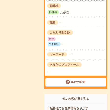
勤務地
八多喜
駅/路線
職種
---
こだわりINDEX
---
絶対
---
できれば
キーワード
---
あなたのプロフィール
---
条件の変更
他の検索結果を見る
勤務地でお仕事情報をさがす