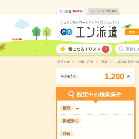
エン派遣
3645
件
エンバイト
7216
件
ちょうど良いワークライフバランスが叶う
中国・
気になる！リスト
0
保存し
派遣TOP
中国・四国
愛媛
八多喜駅周辺の
,
1
2
0
0
平均時給:
円
設定中の検索条件
期間
---
派遣形式
---
時給
---