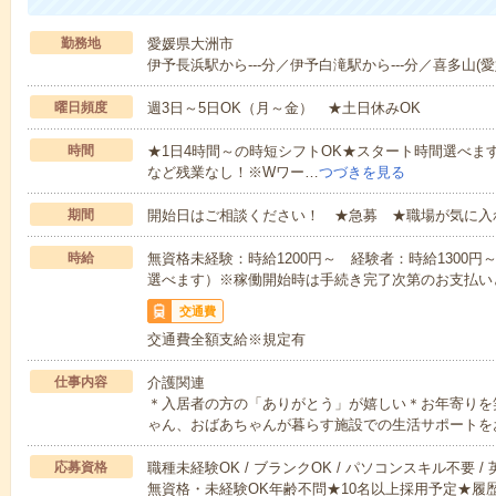
勤務地
愛媛県大洲市
伊予長浜駅から---分／伊予白滝駅から---分／喜多山(愛媛
曜日頻度
週3日～5日OK（月～金） ★土日休みOK
時間
★1日4時間～の時短シフトOK★スタート時間選べます！7:00～1
など残業なし！※Wワー…
つづきを見る
期間
開始日はご相談ください！ ★急募 ★職場が気に入
時給
無資格未経験：時給1200円～ 経験者：時給1300
選べます）※稼働開始時は手続き完了次第のお支払い
交通費
交通費全額支給※規定有
仕事内容
介護関連
＊入居者の方の「ありがとう」が嬉しい＊お年寄りを
ゃん、おばあちゃんが暮らす施設での生活サポートを
応募資格
職種未経験OK / ブランクOK / パソコンスキル不要 /
無資格・未経験OK年齢不問★10名以上採用予定★履