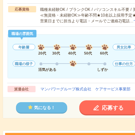
応募資格
職種未経験OK / ブランクOK / パソコンスキル不要 /
≪無資格・未経験OK≫年齢不問★10名以上採用予定
営業日までに担当より電話・メールでご連絡2)電話…
職場の雰囲気
年齢層
男女比率
20代
30代
40代
50代
60代
職場の様子
仕事の仕方
活気がある
しずか
マンパワーグループ株式会社 ケアサービス事業部 
派遣会社
応募する
気になる！