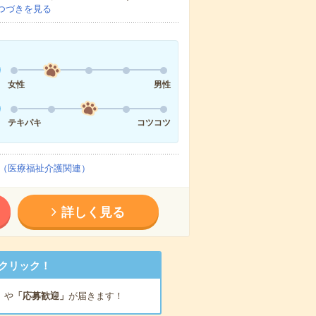
つづきを見る
女性
男性
テキパキ
コツコツ
（医療福祉介護関連）
詳しく見る
クリック！
」
や
「応募歓迎」
が届きます！