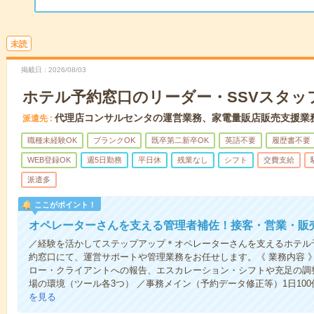
未読
掲載日
2026/08/03
ホテル予約窓口のリーダー・SSVスタッ
代理店コンサルセンタの運営業務、家電量販店販売支援業
派遣先
職種未経験OK
ブランクOK
既卒第二新卒OK
英語不要
履歴書不要
WEB登録OK
週5日勤務
平日休
残業なし
シフト
交費支給
派遣多
ここがポイント！
オペレーターさんを支える管理者補佐！接客・営業・販
／経験を活かしてステップアップ＊オペレーターさんを支えるホテル
約窓口にて、運営サポートや管理業務をお任せします。《 業務内容 
ロー・クライアントへの報告、エスカレーション・シフトや充足の調整
場の環境（ツール各3つ） ／事務メイン（予約データ修正等）1日100
を見る