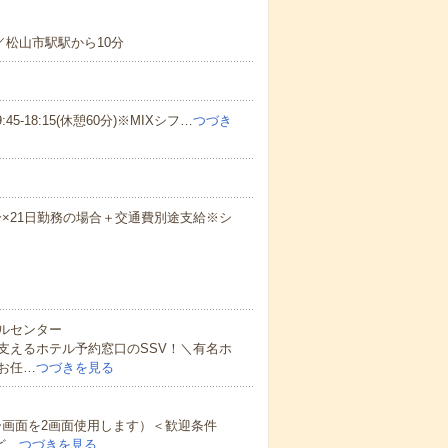
／松山市駅駅から10分
3)09:45-18:15(休憩60分)※MIXシフ…
つづき
間30分×21日勤務の場合＋交通費別途支給※シ
ルセンター
支えるホテル予約窓口のSSV！＼有名ホ
お任…
つづきを見る
ー画面を2画面使用します）＜歓迎条件
ど…
つづきを見る