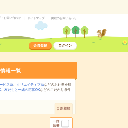
プ・お問い合わせ
サイトマップ
掲載のお問い合わせ
会員登録
ログイン
事情報一覧
ービス系
、
クリエイティブ系
などのお仕事を取
K
、
友だちと一緒の応募OK
などのこだわり条件
新着順
一括
応募