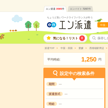
エン派遣
3585
件
エンバイト
7257
件
ちょうど良いワークライフバランスが叶う
中国・
気になる！リスト
0
保存し
派遣TOP
中国・四国
愛媛
西堀端駅周辺
,
1
2
5
0
平均時給:
円
設定中の検索条件
期間
---
派遣形式
---
時給
---