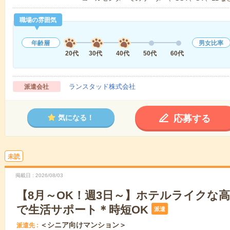
職場の雰囲気
年齢層
男女比率
20代
30代
40代
50代
60代
ランスタッド株式会社
派遣会社
応募する
気になる！
未読
掲載日
2026/08/03
【8月～OK！週3日～】ホテルライクな
で生活サポート＊時短OK
派遣
＜シニア向けマンション＞
派遣先