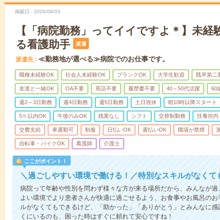
掲載日
2026/08/03
【「病院勤務」ってイイですよ＊】未経
る看護助手
派遣
≪勤務地が選べる≫病院でのお仕事です。
派遣先
職種未経験OK
社会人未経験OK
ブランクOK
大学生歓迎
既卒第二
友達と一緒OK
OA不要
英語不要
履歴書不要
40～50代活躍
6
週2～3日勤務
週4日勤務
週5日勤務
土日祝休
朝10時以降スタート
5ｈ以内OK
午後のみOK
残業なし
シフト
交替制勤務
扶養控内
交費支給
車通勤可
制服
日払いOK
週払いOK
職場が禁煙
自転車・バイクOK
看護師
介護士
ここがポイント！
＼過ごしやすい環境で働ける！／特別なスキルがなくて
病院って年齢や性別を問わず様々な方が来る場所だから、みんなが過
よい環境でより患者さんが快適に過ごせるよう、お食事やお風呂のお
ルがなくてもできるけど、「助かった」「ありがとう」とみんなに感
くにいるのも、困った時はすぐに頼れて安心ですね！