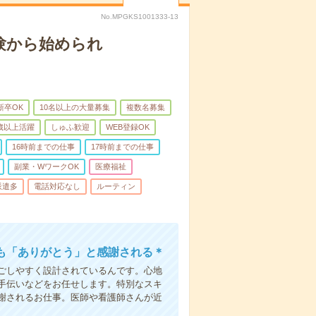
No.MPGKS1001333-13
験から始められ
新卒OK
10名以上の大量募集
複数名募集
0歳以上活躍
しゅふ歓迎
WEB登録OK
16時前までの仕事
17時前までの仕事
副業・WワークOK
医療福祉
派遣多
電話対応なし
ルーティン
も「ありがとう」と感謝される＊
ごしやすく設計されているんです。心地
手伝いなどをお任せします。特別なスキ
謝されるお仕事。医師や看護師さんが近