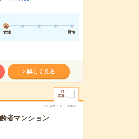
女性
男性
詳しく見る
一括
応募
No.MPGKS1001333-13
高齢者マンション