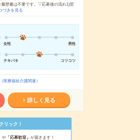
★履歴書は不要です。▽応募後の流れ1)翌
つづきを見る
女性
男性
テキパキ
コツコツ
（医療福祉介護関連）
詳しく見る
クリック！
」
や
「応募歓迎」
が届きます！