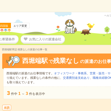
ヘル
四国版
エリア変更
た希望条件
お気に入りの派遣会社
西堀端駅周辺 残業なしの派遣の仕事一覧
西堀端駅
残業なし
で
の派遣のお仕
西堀端駅の派遣のお仕事情報です。
オフィスワーク・事務系
、
営業・販売・サ
り揃えています。残業なしの条件の他に、
交通費別途支給あり
、
職種未経験O
も取り揃えています。
3
1
3
件中
～
件を表示中
未読