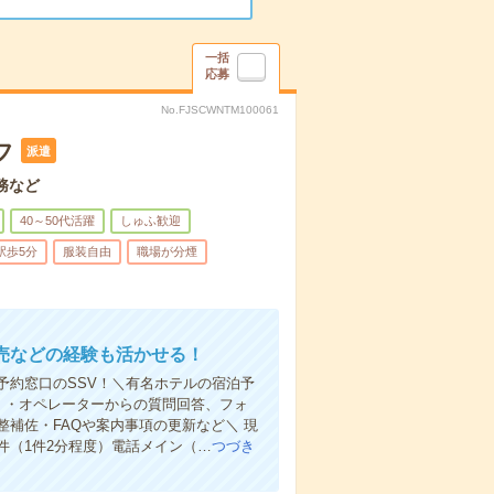
一括
応募
No.FJSCWNTM100061
フ
派遣
務など
40～50代活躍
しゅふ歓迎
駅歩5分
服装自由
職場が分煙
売などの経験も活かせる！
予約窓口のSSV！＼有名ホテルの宿泊予
》・オペレーターからの質問回答、フォ
補佐・FAQや案内事項の更新など＼ 現
件（1件2分程度）電話メイン（…
つづき