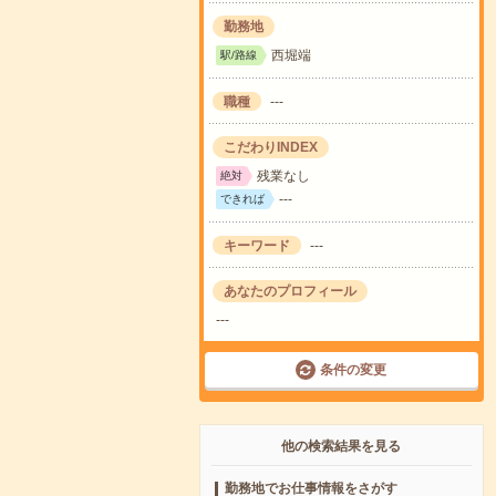
勤務地
西堀端
駅/路線
職種
---
こだわりINDEX
残業なし
絶対
---
できれば
キーワード
---
あなたのプロフィール
---
条件の変更
他の検索結果を見る
勤務地でお仕事情報をさがす