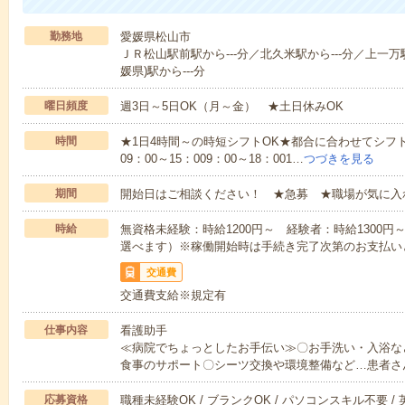
勤務地
愛媛県松山市
ＪＲ松山駅前駅から---分／北久米駅から---分／上一万駅
媛県)駅から---分
曜日頻度
週3日～5日OK（月～金） ★土日休みOK
時間
★1日4時間～の時短シフトOK★都合に合わせてシフト
09：00～15：009：00～18：001…
つづきを見る
期間
開始日はご相談ください！ ★急募 ★職場が気に入
時給
無資格未経験：時給1200円～ 経験者：時給1300
選べます）※稼働開始時は手続き完了次第のお支払い
交通費
交通費支給※規定有
仕事内容
看護助手
≪病院でちょっとしたお手伝い≫〇お手洗い・入浴な
食事のサポート〇シーツ交換や環境整備など…患者さ
応募資格
職種未経験OK / ブランクOK / パソコンスキル不要 /