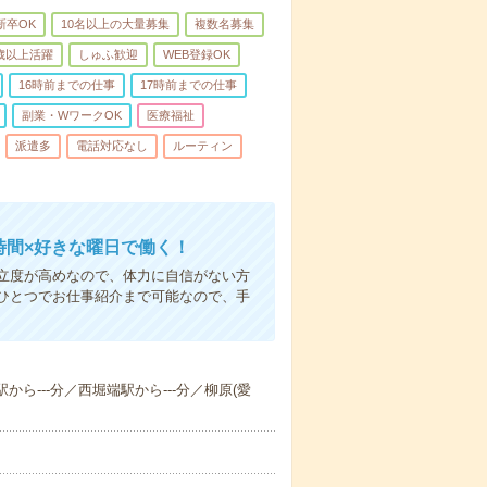
新卒OK
10名以上の大量募集
複数名募集
0歳以上活躍
しゅふ歓迎
WEB登録OK
16時前までの仕事
17時前までの仕事
副業・WワークOK
医療福祉
派遣多
電話対応なし
ルーティン
時間×好きな曜日で働く！
立度が高めなので、体力に自信がない方
ひとつでお仕事紹介まで可能なので、手
から---分／西堀端駅から---分／柳原(愛