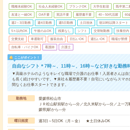
職種未経験OK
社会人未経験OK
ブランクOK
大学生歓迎
既卒第二
友達と一緒OK
OA不要
英語不要
履歴書不要
40～50代活躍
6
週2～3日勤務
週4日勤務
週5日勤務
土日祝休
朝10時以降スタート
5ｈ以内OK
午後のみOK
残業なし
シフト
交替制勤務
扶養控内
交費支給
車通勤可
服装自由
日払いOK
週払いOK
職場が禁煙
自転車・バイクOK
看護師
介護士
ここがポイント！
自由なシフト＊7時～、11時～、16時～など好きな勤務
▼高級ホテルのようなキレイな職場で介護のお仕事！入居者さんは自
も長く続けやすいです。▼来社＆履歴書不要！自宅にいながらスマホ
間なくお仕事スタートできます。
勤務地
愛媛県松山市
ＪＲ松山駅前駅から---分／北久米駅から---分／上一万駅
媛県)駅から---分
曜日頻度
週3日～5日OK（月～金） ★土日休みOK