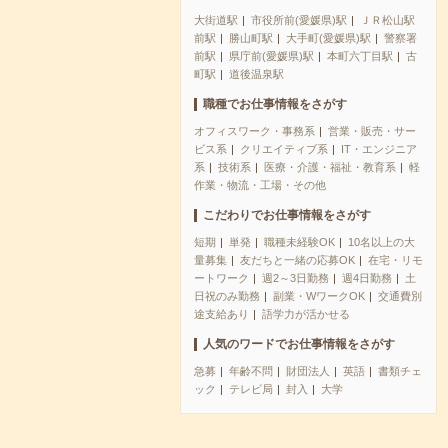
大街道駅
市役所前(愛媛県)駅
ＪＲ松山駅
前駅
勝山町駅
大手町(愛媛県)駅
警察署
前駅
県庁前(愛媛県)駅
本町六丁目駅
古
町駅
道後温泉駅
職種でお仕事情報をさがす
オフィスワーク・事務系
営業・販売・サー
ビス系
クリエイティブ系
IT・エンジニア
系
技術系
医療・介護・福祉・教育系
軽
作業・物流・工場・その他
こだわりでお仕事情報をさがす
短期
単発
職種未経験OK
10名以上の大
量募集
友だちと一緒の応募OK
在宅・リモ
ートワーク
週2～3日勤務
週4日勤務
土
日祝のみ勤務
副業・WワークOK
交通費別
途支給あり
語学力が活かせる
人気のワードでお仕事情報をさがす
急募
年齢不問
財団法人
英語
書類チェ
ック
テレビ局
封入
大学