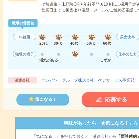
≪無資格・未経験OK≫年齢不問★10名以上採用予定
営業日までに担当より電話・メールでご連絡2)電話…
職場の雰囲気
年齢層
男女比率
20代
30代
40代
50代
60代
職場の様子
仕事の仕方
活気がある
しずか
マンパワーグループ株式会社 ケアサービス事業部 
派遣会社
応募する
気になる！
興味があったら「★気になる！」を
「気になる！」を押しておくと、派遣会社から
「面談確約