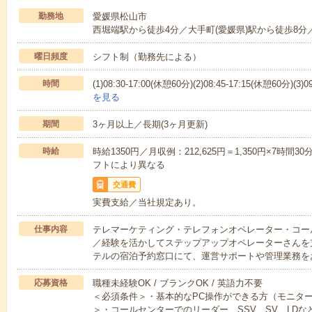
勤務地
愛媛県松山市
西堀端駅から徒歩4分／大手町(愛媛県)駅から徒歩8分
曜日頻度
シフト制（勤務先による）
時間
(1)08:30-17:00(休憩60分)(2)08:45-17:15(休憩60分)(
を見る
期間
3ヶ月以上／長期(3ヶ月更新)
時給
時給1350円／月収例：212,625円＝1,350円×7時
フトにより異なる
交通費
実費支給／当社規定あり。
仕事内容
テレマーケティング・テレフォンオペレーター・コー
／経験を活かしてステップアップオペレーターさんを
テルの宿泊予約窓口にて、運営サポートや管理業務を
応募資格
職種未経験OK / ブランクOK / 英語力不要
＜必須条件＞・基本的なPC操作ができる方（モニタ
＞・コールセンターでのリーダー、SSV、SV、LDな