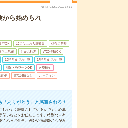
No.MPGKS1001333-13
験から始められ
新卒OK
10名以上の大量募集
複数名募集
0歳以上活躍
しゅふ歓迎
WEB登録OK
16時前までの仕事
17時前までの仕事
副業・WワークOK
医療福祉
派遣多
電話対応なし
ルーティン
も「ありがとう」と感謝される＊
ごしやすく設計されているんです。心地
手伝いなどをお任せします。特別なスキ
謝されるお仕事。医師や看護師さんが近