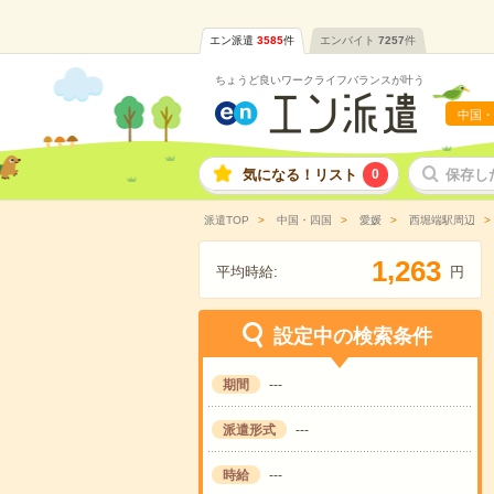
エン派遣
3585
件
エンバイト
7257
件
ちょうど良いワークライフバランスが叶う
中国・
気になる！リスト
0
保存し
派遣TOP
中国・四国
愛媛
西堀端駅周辺
,
1
2
6
3
平均時給:
円
設定中の検索条件
期間
---
派遣形式
---
時給
---