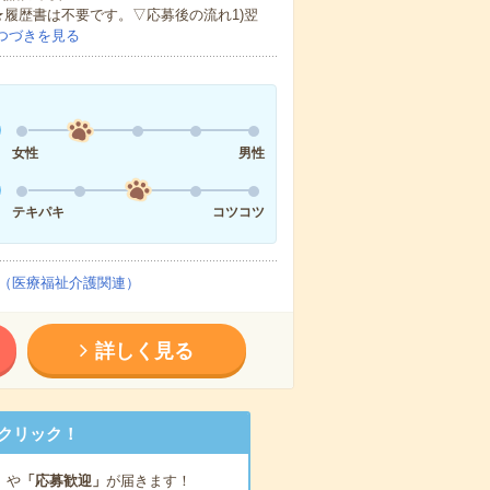
★履歴書は不要です。▽応募後の流れ1)翌
つづきを見る
女性
男性
テキパキ
コツコツ
（医療福祉介護関連）
詳しく見る
クリック！
」
や
「応募歓迎」
が届きます！