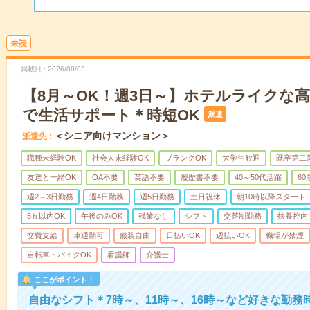
未読
掲載日
2026/08/03
【8月～OK！週3日～】ホテルライクな
で生活サポート＊時短OK
派遣
＜シニア向けマンション＞
派遣先
職種未経験OK
社会人未経験OK
ブランクOK
大学生歓迎
既卒第二
友達と一緒OK
OA不要
英語不要
履歴書不要
40～50代活躍
6
週2～3日勤務
週4日勤務
週5日勤務
土日祝休
朝10時以降スタート
5ｈ以内OK
午後のみOK
残業なし
シフト
交替制勤務
扶養控内
交費支給
車通勤可
服装自由
日払いOK
週払いOK
職場が禁煙
自転車・バイクOK
看護師
介護士
ここがポイント！
自由なシフト＊7時～、11時～、16時～など好きな勤務