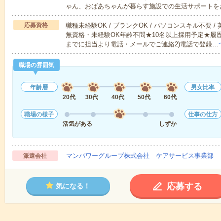
ゃん、おばあちゃんが暮らす施設での生活サポートを
応募資格
職種未経験OK / ブランクOK / パソコンスキル不要 /
無資格・未経験OK年齢不問★10名以上採用予定★履
までに担当より電話・メールでご連絡2)電話で登録…
職場の雰囲気
年齢層
男女比率
20代
30代
40代
50代
60代
職場の様子
仕事の仕方
活気がある
しずか
マンパワーグループ株式会社 ケアサービス事業部 
派遣会社
応募する
気になる！