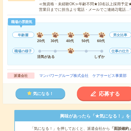
≪無資格・未経験OK≫年齢不問★10名以上採用予定
営業日までに担当より電話・メールでご連絡2)電話…
職場の雰囲気
年齢層
男女比率
20代
30代
40代
50代
60代
職場の様子
仕事の仕方
活気がある
しずか
マンパワーグループ株式会社 ケアサービス事業部 
派遣会社
応募する
気になる！
興味があったら「★気になる！」を
「気になる！」を押しておくと、派遣会社から
「面談確約