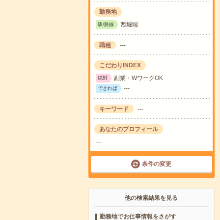
勤務地
西堀端
駅/路線
職種
---
こだわりINDEX
副業・WワークOK
絶対
---
できれば
キーワード
---
あなたのプロフィール
---
条件の変更
他の検索結果を見る
勤務地でお仕事情報をさがす