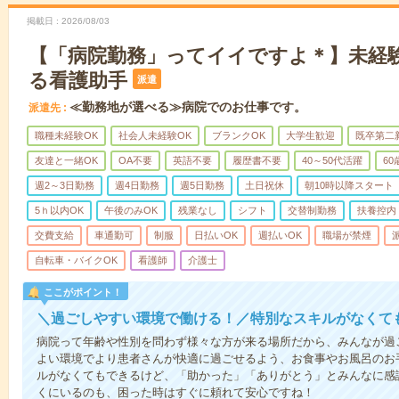
掲載日
2026/08/03
【「病院勤務」ってイイですよ＊】未経
る看護助手
派遣
≪勤務地が選べる≫病院でのお仕事です。
派遣先
職種未経験OK
社会人未経験OK
ブランクOK
大学生歓迎
既卒第二
友達と一緒OK
OA不要
英語不要
履歴書不要
40～50代活躍
6
週2～3日勤務
週4日勤務
週5日勤務
土日祝休
朝10時以降スタート
5ｈ以内OK
午後のみOK
残業なし
シフト
交替制勤務
扶養控内
交費支給
車通勤可
制服
日払いOK
週払いOK
職場が禁煙
自転車・バイクOK
看護師
介護士
ここがポイント！
＼過ごしやすい環境で働ける！／特別なスキルがなくて
病院って年齢や性別を問わず様々な方が来る場所だから、みんなが過
よい環境でより患者さんが快適に過ごせるよう、お食事やお風呂のお
ルがなくてもできるけど、「助かった」「ありがとう」とみんなに感
くにいるのも、困った時はすぐに頼れて安心ですね！