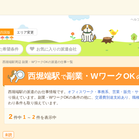
ヘル
四国版
エリア変更
た希望条件
お気に入りの派遣会社
西堀端駅周辺 副業・WワークOKの派遣の仕事一覧
西堀端駅
副業・WワークOK
で
西堀端駅の派遣のお仕事情報です。
オフィスワーク・事務系
、
営業・販売・サ
り揃えています。副業・WワークOKの条件の他に、
交通費別途支給あり
、
職種
わり条件も取り揃えています。
2
1
2
件中
～
件を表示中
未読