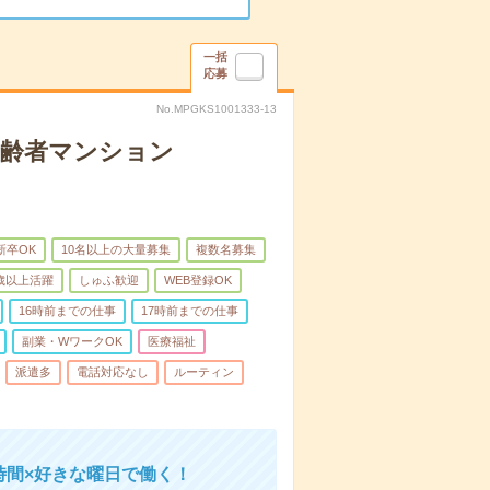
一括
応募
No.MPGKS1001333-13
高齢者マンション
新卒OK
10名以上の大量募集
複数名募集
0歳以上活躍
しゅふ歓迎
WEB登録OK
16時前までの仕事
17時前までの仕事
副業・WワークOK
医療福祉
派遣多
電話対応なし
ルーティン
時間×好きな曜日で働く！