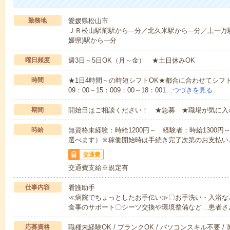
勤務地
愛媛県松山市
ＪＲ松山駅前駅から---分／北久米駅から---分／上一万駅
媛県)駅から---分
曜日頻度
週3日～5日OK（月～金） ★土日休みOK
時間
★1日4時間～の時短シフトOK★都合に合わせてシフト
09：00～15：009：00～18：001…
つづきを見る
期間
開始日はご相談ください！ ★急募 ★職場が気に入
時給
無資格未経験：時給1200円～ 経験者：時給1300
選べます）※稼働開始時は手続き完了次第のお支払い
交通費
交通費支給※規定有
仕事内容
看護助手
≪病院でちょっとしたお手伝い≫〇お手洗い・入浴な
食事のサポート〇シーツ交換や環境整備など…患者さ
応募資格
職種未経験OK / ブランクOK / パソコンスキル不要 /