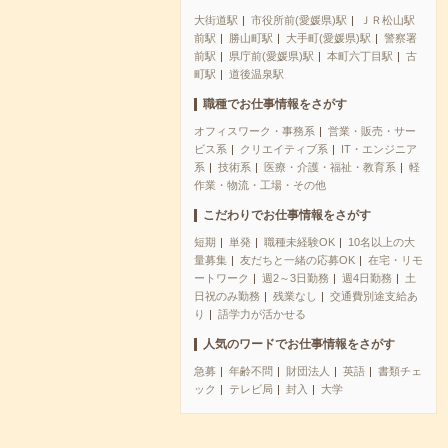
大街道駅
市役所前(愛媛県)駅
ＪＲ松山駅
前駅
勝山町駅
大手町(愛媛県)駅
警察署
前駅
県庁前(愛媛県)駅
本町六丁目駅
古
町駅
道後温泉駅
職種でお仕事情報をさがす
オフィスワーク・事務系
営業・販売・サー
ビス系
クリエイティブ系
IT・エンジニア
系
技術系
医療・介護・福祉・教育系
軽
作業・物流・工場・その他
こだわりでお仕事情報をさがす
短期
単発
職種未経験OK
10名以上の大
量募集
友だちと一緒の応募OK
在宅・リモ
ートワーク
週2～3日勤務
週4日勤務
土
日祝のみ勤務
残業なし
交通費別途支給あ
り
語学力が活かせる
人気のワードでお仕事情報をさがす
急募
年齢不問
財団法人
英語
書類チェ
ック
テレビ局
封入
大学