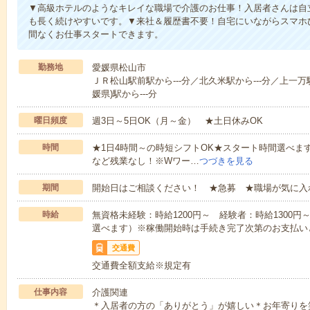
▼高級ホテルのようなキレイな職場で介護のお仕事！入居者さんは自
も長く続けやすいです。▼来社＆履歴書不要！自宅にいながらスマホ
間なくお仕事スタートできます。
勤務地
愛媛県松山市
ＪＲ松山駅前駅から---分／北久米駅から---分／上一万駅
媛県)駅から---分
曜日頻度
週3日～5日OK（月～金） ★土日休みOK
時間
★1日4時間～の時短シフトOK★スタート時間選べます！7:00～1
など残業なし！※Wワー…
つづきを見る
期間
開始日はご相談ください！ ★急募 ★職場が気に入
時給
無資格未経験：時給1200円～ 経験者：時給1300
選べます）※稼働開始時は手続き完了次第のお支払い
交通費
交通費全額支給※規定有
仕事内容
介護関連
＊入居者の方の「ありがとう」が嬉しい＊お年寄りを