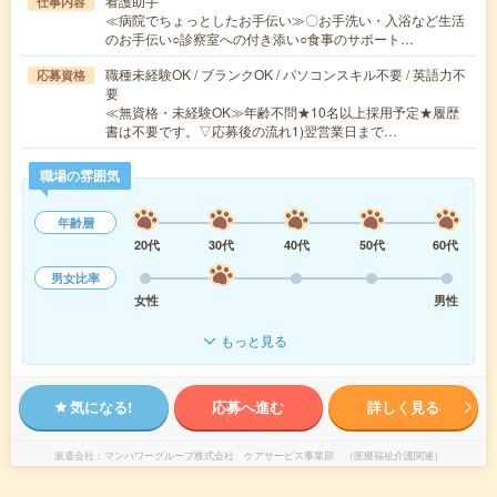
看護助手
仕事内容
≪病院でちょっとしたお手伝い≫〇お手洗い・入浴など生活
のお手伝い○診察室への付き添い○食事のサポート…
職種未経験OK / ブランクOK / パソコンスキル不要 / 英語力不
応募資格
要
≪無資格・未経験OK≫年齢不問★10名以上採用予定★履歴
書は不要です。▽応募後の流れ1)翌営業日まで…
職場の雰囲気
年齢層
20代
30代
40代
50代
60代
男女比率
女性
男性
もっと見る
気になる!
応募へ進む
詳しく見る
派遣会社
マンパワーグループ株式会社 ケアサービス事業部 （医療福祉介護関連）