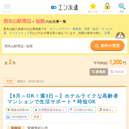
メニュー
気になる!
ログイン
検索
西衣山駅周辺
×
短期
のお仕事一覧
西衣山駅の派遣のお仕事情報です。
オフィスワーク・事務系
、
営業・販売・サービス
系
、
クリエイティブ系
などのお仕事を取り揃えています。短期の条件の他に、
交通費
別途支給あり
、
職種未経験OK
、
友だちと一緒の応募OK
などでもお探し頂けます。
条件の変更
西衣山駅周辺 / 短期
2
1,200
全
件
平均時給:
円
時給順
新着順
未読
掲載日
2026/08/03
【8月～OK！週3日～】ホテルライクな高齢者
マンションで生活サポート＊時短OK
職種未経験OK
交通費別途支給あり
土日祝日が休み
残業なし
WEB登録OK
派遣
愛媛県松山市
勤務地