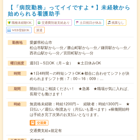
【「病院勤務」ってイイですよ＊】未経験から
始められる看護助手
職種未経験OK
交通費別途支給あり
土日祝日が休み
残業なし
WEB登録OK
派遣
愛媛県松山市
勤務地
松山市駅駅から---分／勝山町駅から---分／鎌田駅から---分／
西衣山駅から---分／宮田町駅から---分
週3日～5日OK（月～金） ★土日休みOK
曜日頻度
★1日4時間～の時短シフトOK★都合に合わせてシフトが決
時間
められますシフト例：7：00～16：009：…
開始日はご相談ください！ ★急募 ★職場が気に入れば、
期間
長期でも働けます！
無資格未経験：時給1200円～ 経験者：時給1300円～ ★
時給
日払い／週払い制度あり（月払いも選べます）※稼働開始時
は手続き完了次第のお支払いとなります。
交通費
交通費支給※規定有