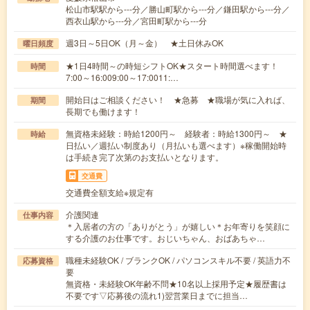
松山市駅駅から---分／勝山町駅から---分／鎌田駅から---分／
西衣山駅から---分／宮田町駅から---分
週3日～5日OK（月～金） ★土日休みOK
曜日頻度
★1日4時間～の時短シフトOK★スタート時間選べます！
時間
7:00～16:009:00～17:0011:…
開始日はご相談ください！ ★急募 ★職場が気に入れば、
期間
長期でも働けます！
無資格未経験：時給1200円～ 経験者：時給1300円～ ★
時給
日払い／週払い制度あり（月払いも選べます）※稼働開始時
は手続き完了次第のお支払いとなります。
交通費
交通費全額支給※規定有
介護関連
仕事内容
＊入居者の方の「ありがとう」が嬉しい＊お年寄りを笑顔に
する介護のお仕事です。おじいちゃん、おばあちゃ…
職種未経験OK / ブランクOK / パソコンスキル不要 / 英語力不
応募資格
要
無資格・未経験OK年齢不問★10名以上採用予定★履歴書は
不要です▽応募後の流れ1)翌営業日までに担当…