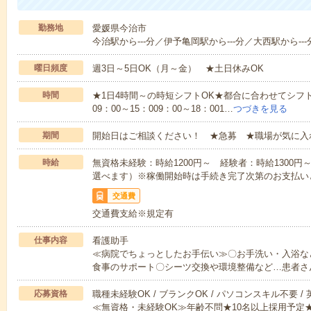
勤務地
愛媛県今治市
今治駅から---分／伊予亀岡駅から---分／大西駅から---
曜日頻度
週3日～5日OK（月～金） ★土日休みOK
時間
★1日4時間～の時短シフトOK★都合に合わせてシフト
09：00～15：009：00～18：001…
つづきを見る
期間
開始日はご相談ください！ ★急募 ★職場が気に入
時給
無資格未経験：時給1200円～ 経験者：時給1300
選べます）※稼働開始時は手続き完了次第のお支払い
交通費
交通費支給※規定有
仕事内容
看護助手
≪病院でちょっとしたお手伝い≫〇お手洗い・入浴な
食事のサポート〇シーツ交換や環境整備など…患者さ
応募資格
職種未経験OK / ブランクOK / パソコンスキル不要 /
≪無資格・未経験OK≫年齢不問★10名以上採用予定