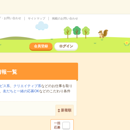
プ・お問い合わせ
サイトマップ
掲載のお問い合わせ
会員登録
ログイン
情報一覧
ビス系
、
クリエイティブ系
などのお仕事を取り
、
友だちと一緒の応募OK
などのこだわり条件
新着順
一括
応募