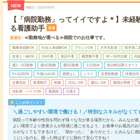
NEW
掲載日
2026/08/05
【「病院勤務」ってイイですよ＊】未経
る看護助手
派遣
≪勤務地が選べる≫病院でのお仕事です。
派遣先
職種未経験OK
社会人未経験OK
ブランクOK
大学生歓迎
既卒第二
友達と一緒OK
OA不要
英語不要
履歴書不要
40～50代活躍
6
週2～3日勤務
週4日勤務
週5日勤務
土日祝休
朝10時以降スタート
5ｈ以内OK
午後のみOK
残業なし
シフト
交替制勤務
扶養控内
交費支給
車通勤可
制服
日払いOK
週払いOK
職場が禁煙
自転車・バイクOK
看護師
介護士
ここがポイント！
＼過ごしやすい環境で働ける！／特別なスキルがなくて
病院って年齢や性別を問わず様々な方が来る場所だから、みんなが過
よい環境でより患者さんが快適に過ごせるよう、お食事やお風呂のお
ルがなくてもできるけど、「助かった」「ありがとう」とみんなに感
くにいるのも、困った時はすぐに頼れて安心ですね！