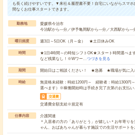
も長く続けやすいです。▼来社＆履歴書不要！自宅にいながらスマホ
間なくお仕事スタートできます。
勤務地
愛媛県今治市
今治駅から---分／伊予亀岡駅から---分／大西駅から---
曜日頻度
週3日～5日OK（月～金） ★土日休みOK
時間
★1日4時間～の時短シフトOK★スタート時間選べます！7:00～1
など残業なし！※Wワー…
つづきを見る
期間
開始日はご相談ください！ ★急募 ★職場が気に入
時給
無資格未経験：時給1200円～ 経験者：時給1300
選べます）※稼働開始時は手続き完了次第のお支払い
交通費
交通費全額支給※規定有
仕事内容
介護関連
＊入居者の方の「ありがとう」が嬉しい＊お年寄りを
ゃん、おばあちゃんが暮らす施設での生活サポートを