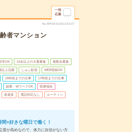
一括
応募
No.MPGKS1001333-07
高齢者マンション
新卒OK
10名以上の大量募集
複数名募集
0歳以上活躍
しゅふ歓迎
WEB登録OK
16時前までの仕事
17時前までの仕事
副業・WワークOK
医療福祉
派遣多
電話対応なし
ルーティン
時間×好きな曜日で働く！
立度が高めなので、体力に自信がない方