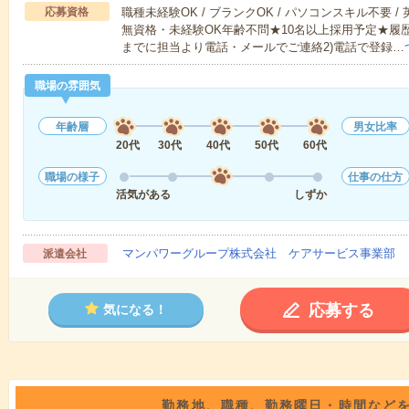
応募資格
職種未経験OK / ブランクOK / パソコンスキル不要 /
無資格・未経験OK年齢不問★10名以上採用予定★履
までに担当より電話・メールでご連絡2)電話で登録…
職場の雰囲気
年齢層
男女比率
20代
30代
40代
50代
60代
職場の様子
仕事の仕方
活気がある
しずか
マンパワーグループ株式会社 ケアサービス事業部 
派遣会社
応募する
気になる！
勤務地、職種、勤務曜日・時間など