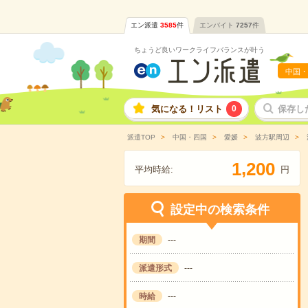
エン派遣
3585
件
エンバイト
7257
件
ちょうど良いワークライフバランスが叶う
中国・
気になる！リスト
0
保存し
派遣TOP
中国・四国
愛媛
波方駅周辺
,
1
2
0
0
平均時給:
円
設定中の検索条件
期間
---
派遣形式
---
時給
---