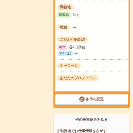
勤務地
波方
駅/路線
職種
---
こだわりINDEX
週4日勤務
絶対
---
できれば
キーワード
---
あなたのプロフィール
---
条件の変更
他の検索結果を見る
勤務地でお仕事情報をさがす