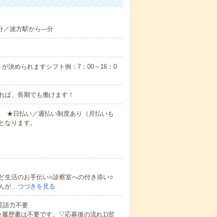
分／波方駅から---分
が決められますシフト例：7：00～16：0
れば、長期でも働けます！
円～ ★日払い／週払い制度あり（月払いも
となります。
ど生活のお手伝い○診察室への付き添い○
んが…
つづきを見る
 英語力不要
★履歴書は不要です。▽応募後の流れ1)翌