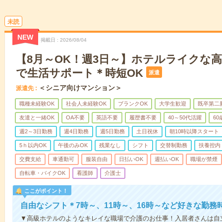
未読
NEW
掲載日
2026/08/04
【8月～OK！週3日～】ホテルライクな
で生活サポート＊時短OK
派遣
＜シニア向けマンション＞
派遣先
職種未経験OK
社会人未経験OK
ブランクOK
大学生歓迎
既卒第二
友達と一緒OK
OA不要
英語不要
履歴書不要
40～50代活躍
6
週2～3日勤務
週4日勤務
週5日勤務
土日祝休
朝10時以降スタート
5ｈ以内OK
午後のみOK
残業なし
シフト
交替制勤務
扶養控内
交費支給
車通勤可
服装自由
日払いOK
週払いOK
職場が禁煙
自転車・バイクOK
看護師
介護士
ここがポイント！
自由なシフト＊7時～、11時～、16時～など好きな勤務
▼高級ホテルのようなキレイな職場で介護のお仕事！入居者さんは自