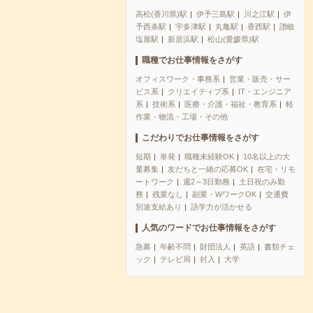
高松(香川県)駅
伊予三島駅
川之江駅
伊
予西条駅
宇多津駅
丸亀駅
香西駅
讃岐
塩屋駅
新居浜駅
松山(愛媛県)駅
職種でお仕事情報をさがす
オフィスワーク・事務系
営業・販売・サー
ビス系
クリエイティブ系
IT・エンジニア
系
技術系
医療・介護・福祉・教育系
軽
作業・物流・工場・その他
こだわりでお仕事情報をさがす
短期
単発
職種未経験OK
10名以上の大
量募集
友だちと一緒の応募OK
在宅・リモ
ートワーク
週2～3日勤務
土日祝のみ勤
務
残業なし
副業・WワークOK
交通費
別途支給あり
語学力が活かせる
人気のワードでお仕事情報をさがす
急募
年齢不問
財団法人
英語
書類チェ
ック
テレビ局
封入
大学