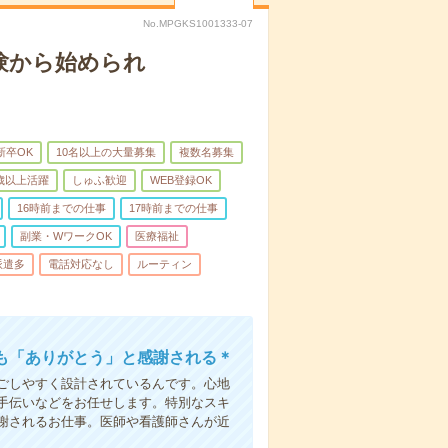
No.MPGKS1001333-07
験から始められ
新卒OK
10名以上の大量募集
複数名募集
0歳以上活躍
しゅふ歓迎
WEB登録OK
16時前までの仕事
17時前までの仕事
副業・WワークOK
医療福祉
派遣多
電話対応なし
ルーティン
も「ありがとう」と感謝される＊
ごしやすく設計されているんです。心地
手伝いなどをお任せします。特別なスキ
謝されるお仕事。医師や看護師さんが近