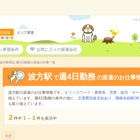
ヘル
四国版
エリア変更
た希望条件
お気に入りの派遣会社
波方駅周辺 週4日勤務の派遣の仕事一覧
波方駅
週4日勤務
で
の派遣のお仕事
波方駅の派遣のお仕事情報です。
オフィスワーク・事務系
、
営業・販売・サー
揃えています。週4日勤務の条件の他に、
交通費別途支給あり
、
職種未経験OK
も取り揃えています。
2
1
2
件中
～
件を表示中
未読