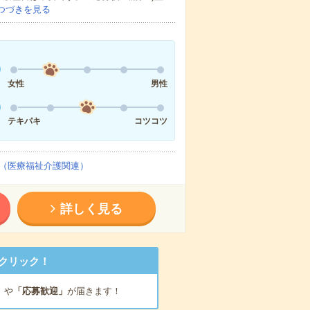
つづきを見る
女性
男性
テキパキ
コツコツ
（医療福祉介護関連）
詳しく見る
クリック！
」
や
「応募歓迎」
が届きます！