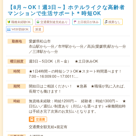
【8月～OK！週3日～】ホテルライクな高齢者
マンションで生活サポート＊時短OK
職種未経験OK
交通費別途支給あり
土日祝日が休み
残業なし
WEB登録OK
派遣
愛媛県松山市
勤務地
衣山駅から---分／市坪駅から---分／高浜(愛媛県)駅から---分
／三津駅から---分
週3日～5日OK（月～金） ★土日休みOK
曜日頻度
★1日4時間～の時短シフトOK★スタート時間選べます！
時間
7:00～16:009:00～17:0011:…
開始日はご相談ください！ ★急募 ★職場が気に入れば、
期間
長期でも働けます！
無資格未経験：時給1200円～ 経験者：時給1300円～ ★
時給
日払い／週払い制度あり（月払いも選べます）※稼働開始時
は手続き完了次第のお支払いとなります。
交通費
交通費全額支給※規定有