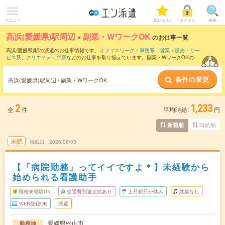
メニュー
気になる!
ログイン
検索
高浜(愛媛県)駅周辺
×
副業・WワークOK
のお仕事一覧
高浜(愛媛県)駅の派遣のお仕事情報です。
オフィスワーク・事務系
、
営業・販売・サー
ビス系
、
クリエイティブ系
などのお仕事を取り揃えています。副業・WワークOKの条
件の他に、
交通費別途支給あり
、
職種未経験OK
、
友だちと一緒の応募OK
などのこだ
わり条件も取り揃えています。
条件の変更
高浜(愛媛県)駅周辺 / 副業・WワークOK
2
1,233
全
件
平均時給:
円
時給順
新着順
未読
掲載日
2026/08/03
【「病院勤務」ってイイですよ＊】未経験から
始められる看護助手
職種未経験OK
交通費別途支給あり
土日祝日が休み
残業なし
WEB登録OK
派遣
愛媛県松山市
勤務地