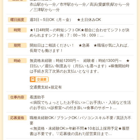
衣山駅から---分／市坪駅から---分／高浜(愛媛県)駅から---分
／三津駅から---分
週3日～5日OK（月～金） ★土日休みOK
曜日頻度
★1日4時間～の時短シフトOK★都合に合わせてシフトが決
時間
められますシフト例：7：00～16：009：…
開始日はご相談ください！ ★急募 ★職場が気に入れば、
期間
長期でも働けます！
無資格未経験：時給1200円～ 経験者：時給1300円～ ★
時給
日払い／週払い制度あり（月払いも選べます）※稼働開始時
は手続き完了次第のお支払いとなります。
交通費
交通費支給※規定有
看護助手
仕事内容
≪病院でちょっとしたお手伝い≫〇お手洗い・入浴など生活
のお手伝い○診察室への付き添い○食事のサポート…
職種未経験OK / ブランクOK / パソコンスキル不要 / 英語力不
応募資格
要
≪無資格・未経験OK≫年齢不問★10名以上採用予定★履歴
書は不要です。▽応募後の流れ1)翌営業日まで…