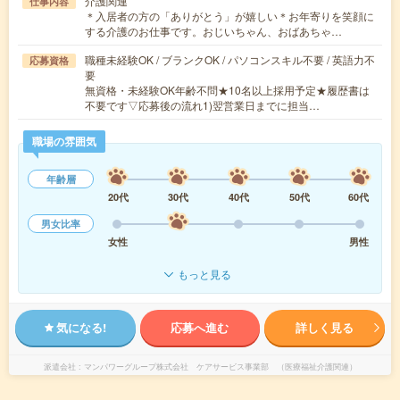
介護関連
仕事内容
＊入居者の方の「ありがとう」が嬉しい＊お年寄りを笑顔に
する介護のお仕事です。おじいちゃん、おばあちゃ…
職種未経験OK / ブランクOK / パソコンスキル不要 / 英語力不
応募資格
要
無資格・未経験OK年齢不問★10名以上採用予定★履歴書は
不要です▽応募後の流れ1)翌営業日までに担当…
職場の雰囲気
年齢層
20代
30代
40代
50代
60代
男女比率
女性
男性
もっと見る
気になる!
応募へ進む
詳しく見る
派遣会社
マンパワーグループ株式会社 ケアサービス事業部 （医療福祉介護関連）