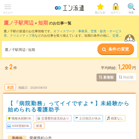
メニュー
気になる!
ログイン
検索
鷹ノ子駅周辺
×
短期
のお仕事一覧
鷹ノ子駅の派遣のお仕事情報です。
オフィスワーク・事務系
、
営業・販売・サービス
系
、
クリエイティブ系
などのお仕事を取り揃えています。短期の条件の他に、
交通費
別途支給あり
、
職種未経験OK
、
友だちと一緒の応募OK
などでもお探し頂けます。
条件の変更
鷹ノ子駅周辺 / 短期
2
1,200
全
件
平均時給:
円
時給順
新着順
未読
掲載日
2026/08/03
【「病院勤務」ってイイですよ＊】未経験から
始められる看護助手
職種未経験OK
交通費別途支給あり
土日祝日が休み
残業なし
WEB登録OK
派遣
愛媛県松山市
勤務地