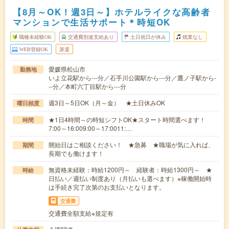
【8月～OK！週3日～】ホテルライクな高齢者
マンションで生活サポート＊時短OK
職種未経験OK
交通費別途支給あり
土日祝日が休み
残業なし
WEB登録OK
派遣
愛媛県松山市
勤務地
いよ立花駅から---分／石手川公園駅から---分／鷹ノ子駅から-
--分／本町六丁目駅から---分
週3日～5日OK（月～金） ★土日休みOK
曜日頻度
★1日4時間～の時短シフトOK★スタート時間選べます！
時間
7:00～16:009:00～17:0011:…
開始日はご相談ください！ ★急募 ★職場が気に入れば、
期間
長期でも働けます！
無資格未経験：時給1200円～ 経験者：時給1300円～ ★
時給
日払い／週払い制度あり（月払いも選べます）※稼働開始時
は手続き完了次第のお支払いとなります。
交通費
交通費全額支給※規定有