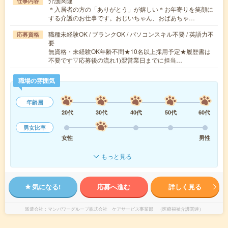
介護関連
仕事内容
＊入居者の方の「ありがとう」が嬉しい＊お年寄りを笑顔に
する介護のお仕事です。おじいちゃん、おばあちゃ…
職種未経験OK / ブランクOK / パソコンスキル不要 / 英語力不
応募資格
要
無資格・未経験OK年齢不問★10名以上採用予定★履歴書は
不要です▽応募後の流れ1)翌営業日までに担当…
職場の雰囲気
年齢層
20代
30代
40代
50代
60代
男女比率
女性
男性
もっと見る
気になる!
応募へ進む
詳しく見る
派遣会社
マンパワーグループ株式会社 ケアサービス事業部 （医療福祉介護関連）