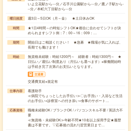
いよ立花駅から---分／石手川公園駅から---分／鷹ノ子駅から-
--分／本町六丁目駅から---分
週3日～5日OK（月～金） ★土日休みOK
曜日頻度
★1日4時間～の時短シフトOK★都合に合わせてシフトが決
時間
められますシフト例：7：00～16：009：…
開始日はご相談ください！ ★急募 ★職場が気に入れば、
期間
長期でも働けます！
無資格未経験：時給1200円～ 経験者：時給1300円～ ★
時給
日払い／週払い制度あり（月払いも選べます）※稼働開始時
は手続き完了次第のお支払いとなります。
交通費
交通費支給※規定有
看護助手
仕事内容
≪病院でちょっとしたお手伝い≫〇お手洗い・入浴など生活
のお手伝い○診察室への付き添い○食事のサポート…
職種未経験OK / ブランクOK / パソコンスキル不要 / 英語力不
応募資格
要
≪無資格・未経験OK≫年齢不問★10名以上採用予定★履歴
書は不要です。▽応募後の流れ1)翌営業日まで…