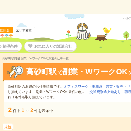
ヘル
四国版
エリア変更
た希望条件
お気に入りの派遣会社
高砂町駅周辺 副業・WワークOKの派遣の仕事一覧
高砂町駅
副業・WワークOK
で
高砂町駅の派遣のお仕事情報です。
オフィスワーク・事務系
、
営業・販売・サ
り揃えています。副業・WワークOKの条件の他に、
交通費別途支給あり
、
職種
わり条件も取り揃えています。
2
1
2
件中
～
件を表示中
未読