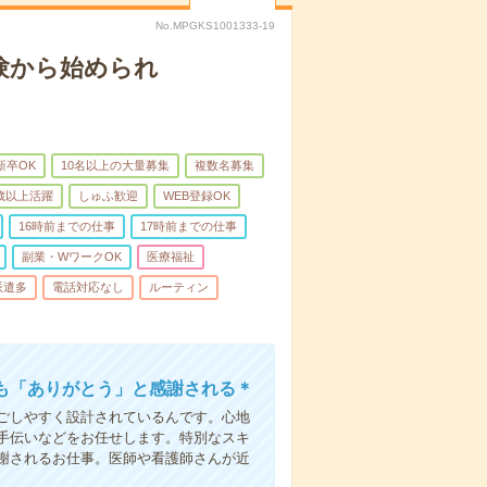
No.MPGKS1001333-19
験から始められ
新卒OK
10名以上の大量募集
複数名募集
0歳以上活躍
しゅふ歓迎
WEB登録OK
16時前までの仕事
17時前までの仕事
副業・WワークOK
医療福祉
派遣多
電話対応なし
ルーティン
も「ありがとう」と感謝される＊
ごしやすく設計されているんです。心地
手伝いなどをお任せします。特別なスキ
謝されるお仕事。医師や看護師さんが近