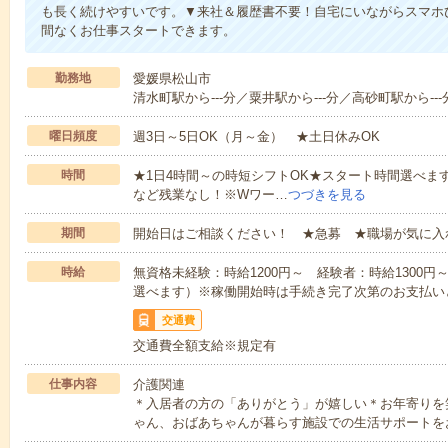
も長く続けやすいです。▼来社＆履歴書不要！自宅にいながらスマホ
間なくお仕事スタートできます。
勤務地
愛媛県松山市
清水町駅から---分／粟井駅から---分／高砂町駅から--
曜日頻度
週3日～5日OK（月～金） ★土日休みOK
時間
★1日4時間～の時短シフトOK★スタート時間選べます！7:00～1
など残業なし！※Wワー…
つづきを見る
期間
開始日はご相談ください！ ★急募 ★職場が気に入
時給
無資格未経験：時給1200円～ 経験者：時給1300
選べます）※稼働開始時は手続き完了次第のお支払い
交通費
交通費全額支給※規定有
仕事内容
介護関連
＊入居者の方の「ありがとう」が嬉しい＊お年寄りを
ゃん、おばあちゃんが暮らす施設での生活サポートを