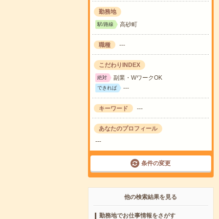
勤務地
高砂町
駅/路線
職種
---
こだわりINDEX
副業・WワークOK
絶対
---
できれば
キーワード
---
あなたのプロフィール
---
条件の変更
他の検索結果を見る
勤務地でお仕事情報をさがす