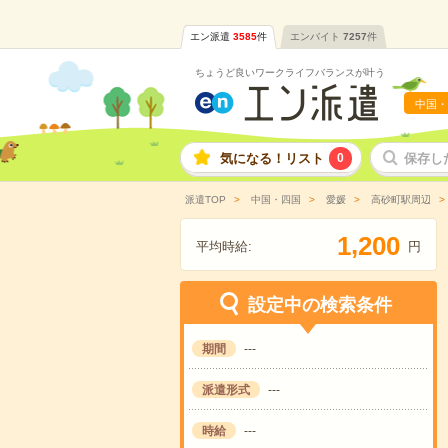
エン派遣
3585
件
エンバイト
7257
件
ちょうど良いワークライフバランスが叶う
中国・
気になる！リスト
0
保存し
派遣TOP
中国・四国
愛媛
高砂町駅周辺
,
1
2
0
0
平均時給:
円
設定中の検索条件
期間
---
派遣形式
---
時給
---