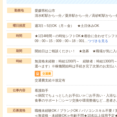
勤務地
愛媛県松山市
清水町駅から---分／粟井駅から---分／高砂町駅から--
曜日頻度
週3日～5日OK（月～金） ★土日休みOK
時間
★1日4時間～の時短シフトOK★都合に合わせてシフト
09：00～15：009：00～18：001…
つづきを見る
期間
開始日はご相談ください！ ★急募 ★職場が気に入
時給
無資格未経験：時給1200円～ 経験者：時給1300
選べます）※稼働開始時は手続き完了次第のお支払い
交通費
交通費支給※規定有
仕事内容
看護助手
≪病院でちょっとしたお手伝い≫〇お手洗い・入浴な
食事のサポート〇シーツ交換や環境整備など…患者さ
応募資格
職種未経験OK / ブランクOK / パソコンスキル不要 /
≪無資格・未経験OK≫年齢不問★10名以上採用予定