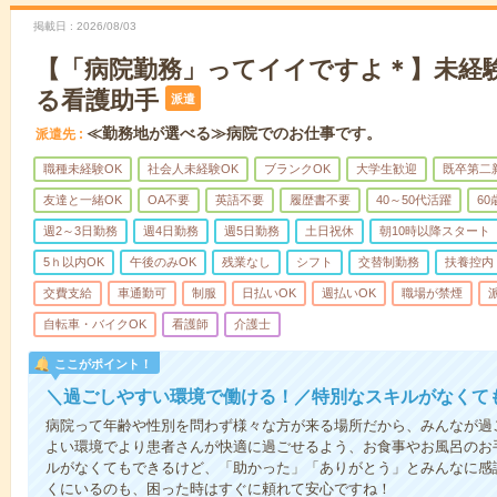
掲載日
2026/08/03
【「病院勤務」ってイイですよ＊】未経
る看護助手
派遣
≪勤務地が選べる≫病院でのお仕事です。
派遣先
職種未経験OK
社会人未経験OK
ブランクOK
大学生歓迎
既卒第二
友達と一緒OK
OA不要
英語不要
履歴書不要
40～50代活躍
6
週2～3日勤務
週4日勤務
週5日勤務
土日祝休
朝10時以降スタート
5ｈ以内OK
午後のみOK
残業なし
シフト
交替制勤務
扶養控内
交費支給
車通勤可
制服
日払いOK
週払いOK
職場が禁煙
自転車・バイクOK
看護師
介護士
ここがポイント！
＼過ごしやすい環境で働ける！／特別なスキルがなくて
病院って年齢や性別を問わず様々な方が来る場所だから、みんなが過
よい環境でより患者さんが快適に過ごせるよう、お食事やお風呂のお
ルがなくてもできるけど、「助かった」「ありがとう」とみんなに感
くにいるのも、困った時はすぐに頼れて安心ですね！