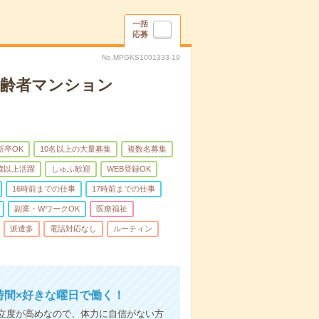
一括
応募
No.MPGKS1001333-19
高齢者マンション
新卒OK
10名以上の大量募集
複数名募集
0歳以上活躍
しゅふ歓迎
WEB登録OK
16時前までの仕事
17時前までの仕事
副業・WワークOK
医療福祉
派遣多
電話対応なし
ルーティン
時間×好きな曜日で働く！
立度が高めなので、体力に自信がない方