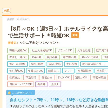
未読
掲載日
2026/08/03
【8月～OK！週3日～】ホテルライクな
で生活サポート＊時短OK
派遣
＜シニア向けマンション＞
派遣先
職種未経験OK
社会人未経験OK
ブランクOK
大学生歓迎
既卒第二
友達と一緒OK
OA不要
英語不要
履歴書不要
40～50代活躍
6
週2～3日勤務
週4日勤務
週5日勤務
土日祝休
朝10時以降スタート
5ｈ以内OK
午後のみOK
残業なし
シフト
交替制勤務
扶養控内
交費支給
車通勤可
服装自由
日払いOK
週払いOK
職場が禁煙
自転車・バイクOK
看護師
介護士
ここがポイント！
自由なシフト＊7時～、11時～、16時～など好きな勤務
▼高級ホテルのようなキレイな職場で介護のお仕事！入居者さんは自