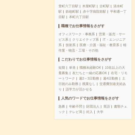
萱町六丁目駅
木屋町駅
古町駅
清水町
駅
鉄砲町駅
赤十字病院前駅
平和通一丁
目駅
本町六丁目駅
職種でお仕事情報をさがす
オフィスワーク・事務系
営業・販売・サー
ビス系
クリエイティブ系
IT・エンジニア
系
技術系
医療・介護・福祉・教育系
軽
作業・物流・工場・その他
こだわりでお仕事情報をさがす
短期
単発
職種未経験OK
10名以上の大
量募集
友だちと一緒の応募OK
在宅・リモ
ートワーク
週2～3日勤務
週4日勤務
土
日祝のみ勤務
残業なし
交通費別途支給あ
り
語学力が活かせる
人気のワードでお仕事情報をさがす
急募
年齢不問
財団法人
英語
書類チェ
ック
テレビ局
封入
大学