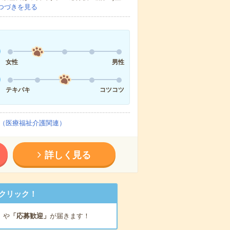
つづきを見る
女性
男性
テキパキ
コツコツ
（医療福祉介護関連）
詳しく見る
クリック！
」
や
「応募歓迎」
が届きます！