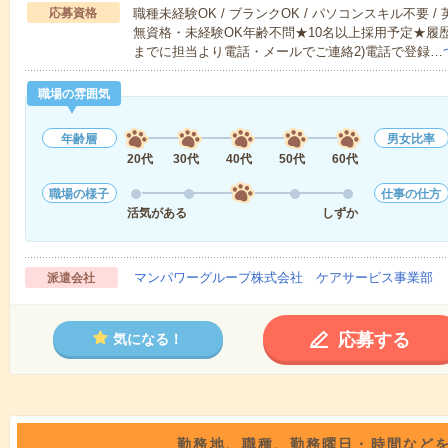
応募資格
職種未経験OK / ブランクOK / パソコンスキル不要 /
無資格・未経験OK年齢不問★10名以上採用予定★履
までに担当より電話・メールでご連絡2)電話で登録…
職場の雰囲気
年齢層
男女比率
20代
30代
40代
50代
60代
職場の様子
仕事の仕方
活気がある
しずか
マンパワーグループ株式会社 ケアサービス事業部 
派遣会社
応募する
気になる！
勤務地、職種、勤務曜日・時間など