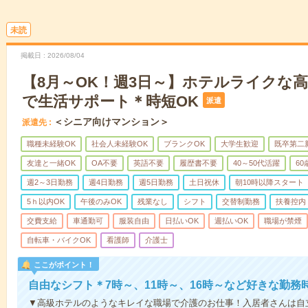
未読
掲載日
2026/08/04
【8月～OK！週3日～】ホテルライクな
で生活サポート＊時短OK
派遣
＜シニア向けマンション＞
派遣先
職種未経験OK
社会人未経験OK
ブランクOK
大学生歓迎
既卒第二
友達と一緒OK
OA不要
英語不要
履歴書不要
40～50代活躍
6
週2～3日勤務
週4日勤務
週5日勤務
土日祝休
朝10時以降スタート
5ｈ以内OK
午後のみOK
残業なし
シフト
交替制勤務
扶養控内
交費支給
車通勤可
服装自由
日払いOK
週払いOK
職場が禁煙
自転車・バイクOK
看護師
介護士
ここがポイント！
自由なシフト＊7時～、11時～、16時～など好きな勤務
▼高級ホテルのようなキレイな職場で介護のお仕事！入居者さんは自