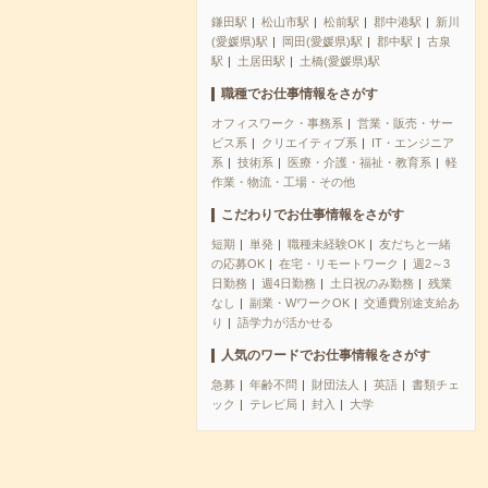
鎌田駅
松山市駅
松前駅
郡中港駅
新川
(愛媛県)駅
岡田(愛媛県)駅
郡中駅
古泉
駅
土居田駅
土橋(愛媛県)駅
職種でお仕事情報をさがす
オフィスワーク・事務系
営業・販売・サー
ビス系
クリエイティブ系
IT・エンジニア
系
技術系
医療・介護・福祉・教育系
軽
作業・物流・工場・その他
こだわりでお仕事情報をさがす
短期
単発
職種未経験OK
友だちと一緒
の応募OK
在宅・リモートワーク
週2～3
日勤務
週4日勤務
土日祝のみ勤務
残業
なし
副業・WワークOK
交通費別途支給あ
り
語学力が活かせる
人気のワードでお仕事情報をさがす
急募
年齢不問
財団法人
英語
書類チェ
ック
テレビ局
封入
大学