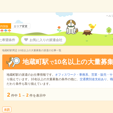
ヘル
四国版
エリア変更
た希望条件
お気に入りの派遣会社
地蔵町駅周辺 10名以上の大量募集の派遣の仕事一覧
地蔵町駅
10名以上の大量募
で
地蔵町駅の派遣のお仕事情報です。
オフィスワーク・事務系
、
営業・販売・サ
り揃えています。10名以上の大量募集の条件の他に、
交通費別途支給あり
、
職
だわり条件も取り揃えています。
2
1
2
件中
～
件を表示中
未読