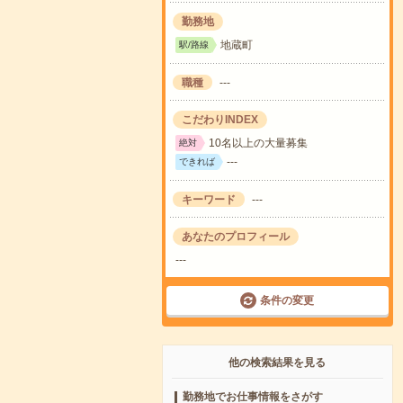
勤務地
地蔵町
駅/路線
職種
---
こだわりINDEX
10名以上の大量募集
絶対
---
できれば
キーワード
---
あなたのプロフィール
---
条件の変更
他の検索結果を見る
勤務地でお仕事情報をさがす