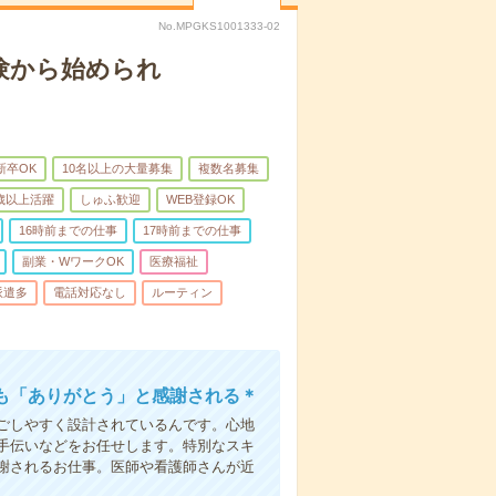
No.MPGKS1001333-02
験から始められ
新卒OK
10名以上の大量募集
複数名募集
0歳以上活躍
しゅふ歓迎
WEB登録OK
16時前までの仕事
17時前までの仕事
副業・WワークOK
医療福祉
派遣多
電話対応なし
ルーティン
も「ありがとう」と感謝される＊
ごしやすく設計されているんです。心地
手伝いなどをお任せします。特別なスキ
謝されるお仕事。医師や看護師さんが近