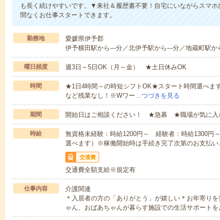
も長く続けやすいです。▼来社＆履歴書不要！自宅にいながらスマホ
間なくお仕事スタートできます。
勤務地
愛媛県伊予郡
伊予横田駅から---分／北伊予駅から---分／地蔵町駅から
曜日頻度
週3日～5日OK（月～金） ★土日休みOK
時間
★1日4時間～の時短シフトOK★スタート時間選べます！7:00～1
など残業なし！※Wワー…
つづきを見る
期間
開始日はご相談ください！ ★急募 ★職場が気に入
時給
無資格未経験：時給1200円～ 経験者：時給1300
選べます）※稼働開始時は手続き完了次第のお支払い
交通費
交通費全額支給※規定有
仕事内容
介護関連
＊入居者の方の「ありがとう」が嬉しい＊お年寄りを
ゃん、おばあちゃんが暮らす施設での生活サポートを