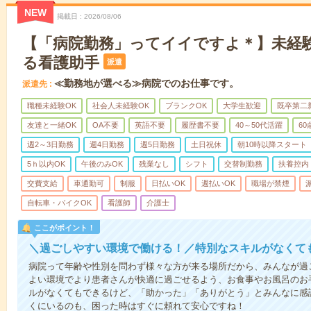
NEW
掲載日
2026/08/06
【「病院勤務」ってイイですよ＊】未経
る看護助手
派遣
≪勤務地が選べる≫病院でのお仕事です。
派遣先
職種未経験OK
社会人未経験OK
ブランクOK
大学生歓迎
既卒第二
友達と一緒OK
OA不要
英語不要
履歴書不要
40～50代活躍
6
週2～3日勤務
週4日勤務
週5日勤務
土日祝休
朝10時以降スタート
5ｈ以内OK
午後のみOK
残業なし
シフト
交替制勤務
扶養控内
交費支給
車通勤可
制服
日払いOK
週払いOK
職場が禁煙
自転車・バイクOK
看護師
介護士
ここがポイント！
＼過ごしやすい環境で働ける！／特別なスキルがなくて
病院って年齢や性別を問わず様々な方が来る場所だから、みんなが過
よい環境でより患者さんが快適に過ごせるよう、お食事やお風呂のお
ルがなくてもできるけど、「助かった」「ありがとう」とみんなに感
くにいるのも、困った時はすぐに頼れて安心ですね！