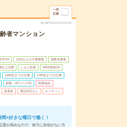
一括
応募
No.MPGKS1001333-02
高齢者マンション
新卒OK
10名以上の大量募集
複数名募集
0歳以上活躍
しゅふ歓迎
WEB登録OK
16時前までの仕事
17時前までの仕事
副業・WワークOK
医療福祉
派遣多
電話対応なし
ルーティン
時間×好きな曜日で働く！
立度が高めなので、体力に自信がない方