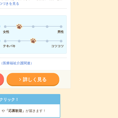
つづきを見る
女性
男性
テキパキ
コツコツ
（医療福祉介護関連）
詳しく見る
クリック！
」
や
「応募歓迎」
が届きます！