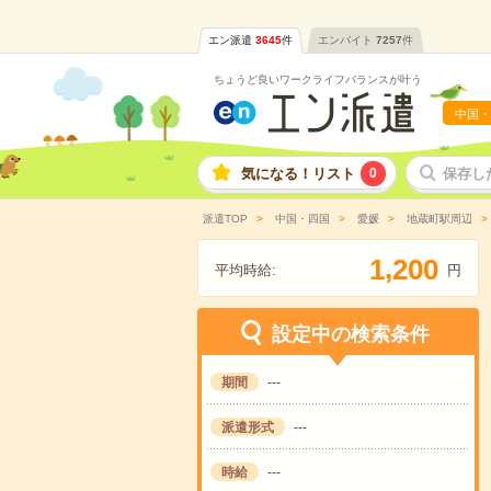
エン派遣
3645
件
エンバイト
7257
件
ちょうど良いワークライフバランスが叶う
中国・
気になる！リスト
0
保存し
派遣TOP
中国・四国
愛媛
地蔵町駅周辺
,
1
2
0
0
平均時給:
円
設定中の検索条件
期間
---
派遣形式
---
時給
---