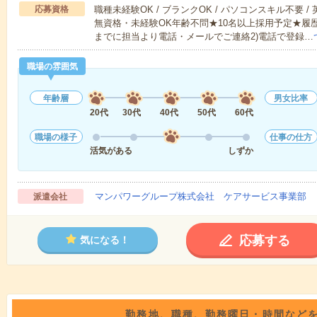
応募資格
職種未経験OK / ブランクOK / パソコンスキル不要 /
無資格・未経験OK年齢不問★10名以上採用予定★履
までに担当より電話・メールでご連絡2)電話で登録…
職場の雰囲気
年齢層
男女比率
20代
30代
40代
50代
60代
職場の様子
仕事の仕方
活気がある
しずか
マンパワーグループ株式会社 ケアサービス事業部 
派遣会社
応募する
気になる！
勤務地、職種、勤務曜日・時間など