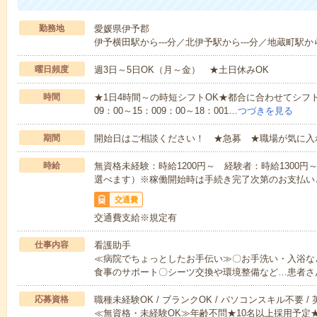
勤務地
愛媛県伊予郡
伊予横田駅から---分／北伊予駅から---分／地蔵町駅から
曜日頻度
週3日～5日OK（月～金） ★土日休みOK
時間
★1日4時間～の時短シフトOK★都合に合わせてシフト
09：00～15：009：00～18：001…
つづきを見る
期間
開始日はご相談ください！ ★急募 ★職場が気に入
時給
無資格未経験：時給1200円～ 経験者：時給1300
選べます）※稼働開始時は手続き完了次第のお支払い
交通費
交通費支給※規定有
仕事内容
看護助手
≪病院でちょっとしたお手伝い≫〇お手洗い・入浴な
食事のサポート〇シーツ交換や環境整備など…患者さ
応募資格
職種未経験OK / ブランクOK / パソコンスキル不要 /
≪無資格・未経験OK≫年齢不問★10名以上採用予定