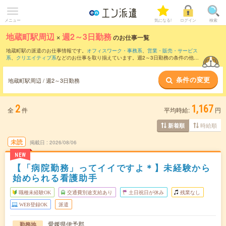
メニュー
気になる!
ログイン
検索
地蔵町駅周辺
×
週2～3日勤務
のお仕事一覧
地蔵町駅の派遣のお仕事情報です。
オフィスワーク・事務系
、
営業・販売・サービス
系
、
クリエイティブ系
などのお仕事を取り揃えています。週2～3日勤務の条件の他
に、
交通費別途支給あり
、
職種未経験OK
、
友だちと一緒の応募OK
などのこだわり条
件も取り揃えています。
条件の変更
地蔵町駅周辺 / 週2～3日勤務
2
1,167
全
件
平均時給:
円
時給順
新着順
未読
掲載日
2026/08/06
NEW
【「病院勤務」ってイイですよ＊】未経験から
始められる看護助手
職種未経験OK
交通費別途支給あり
土日祝日が休み
残業なし
WEB登録OK
派遣
愛媛県伊予郡
勤務地