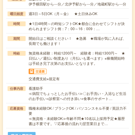
伊予横田駅から---分／北伊予駅から---分／地蔵町駅から---分
週3日～5日OK（月～金） ★土日休みOK
曜日頻度
★1日4時間～の時短シフトOK★都合に合わせてシフトが決
時間
められますシフト例：7：00～16：009：…
開始日はご相談ください！ ★急募 ★職場が気に入れば、
期間
長期でも働けます！
無資格未経験：時給1200円～ 経験者：時給1300円～ ★
時給
日払い／週払い制度あり（月払いも選べます）※稼働開始時
は手続き完了次第のお支払いとなります。
交通費
交通費支給※規定有
看護助手
仕事内容
≪病院でちょっとしたお手伝い≫〇お手洗い・入浴など生活
のお手伝い○診察室への付き添い○食事のサポート…
職種未経験OK / ブランクOK / パソコンスキル不要 / 英語力不
応募資格
要
≪無資格・未経験OK≫年齢不問★10名以上採用予定★履歴
書は不要です。▽応募後の流れ1)翌営業日まで…