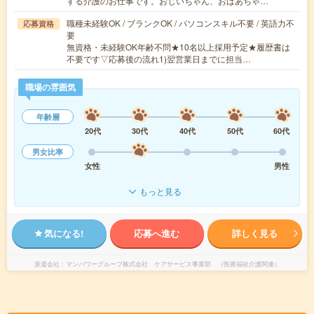
する介護のお仕事です。おじいちゃん、おばあちゃ…
職種未経験OK / ブランクOK / パソコンスキル不要 / 英語力不
応募資格
要
無資格・未経験OK年齢不問★10名以上採用予定★履歴書は
不要です▽応募後の流れ1)翌営業日までに担当…
職場の雰囲気
年齢層
20代
30代
40代
50代
60代
男女比率
女性
男性
もっと見る
気になる!
応募へ進む
詳しく見る
派遣会社
マンパワーグループ株式会社 ケアサービス事業部 （医療福祉介護関連）