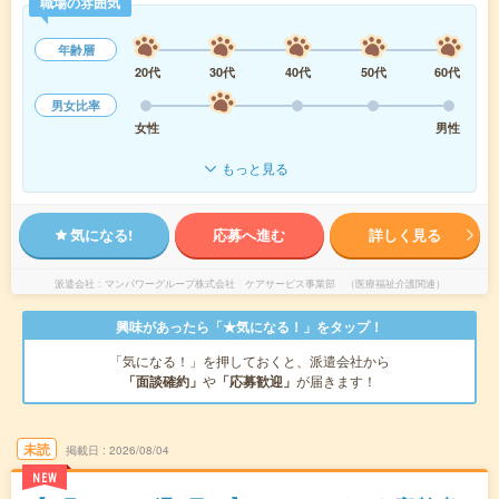
職場の雰囲気
年齢層
20代
30代
40代
50代
60代
男女比率
女性
男性
もっと見る
気になる!
応募へ進む
詳しく見る
派遣会社
マンパワーグループ株式会社 ケアサービス事業部 （医療福祉介護関連）
興味があったら「★気になる！」をタップ！
「気になる！」を押しておくと、派遣会社から
「面談確約」
や
「応募歓迎」
が届きます！
未読
掲載日
2026/08/04
NEW