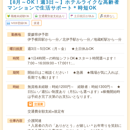
【8月～OK！週3日～】ホテルライクな高齢者
マンションで生活サポート＊時短OK
職種未経験OK
交通費別途支給あり
土日祝日が休み
残業なし
WEB登録OK
派遣
愛媛県伊予郡
勤務地
伊予横田駅から---分／北伊予駅から---分／地蔵町駅から---分
週3日～5日OK（月～金） ★土日休みOK
曜日頻度
★1日4時間～の時短シフトOK★スタート時間選べます！
時間
7:00～16:009:00～17:0011:…
開始日はご相談ください！ ★急募 ★職場が気に入れば、
期間
長期でも働けます！
無資格未経験：時給1200円～ 経験者：時給1300円～ ★
時給
日払い／週払い制度あり（月払いも選べます）※稼働開始時
は手続き完了次第のお支払いとなります。
交通費
交通費全額支給※規定有
介護関連
仕事内容
＊入居者の方の「ありがとう」が嬉しい＊お年寄りを笑顔に