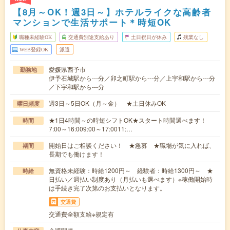
【8月～OK！週3日～】ホテルライクな高齢者
マンションで生活サポート＊時短OK
職種未経験OK
交通費別途支給あり
土日祝日が休み
残業なし
WEB登録OK
派遣
愛媛県西予市
勤務地
伊予石城駅から---分／卯之町駅から---分／上宇和駅から---分
／下宇和駅から---分
週3日～5日OK（月～金） ★土日休みOK
曜日頻度
★1日4時間～の時短シフトOK★スタート時間選べます！
時間
7:00～16:009:00～17:0011:…
開始日はご相談ください！ ★急募 ★職場が気に入れば、
期間
長期でも働けます！
無資格未経験：時給1200円～ 経験者：時給1300円～ ★
時給
日払い／週払い制度あり（月払いも選べます）※稼働開始時
は手続き完了次第のお支払いとなります。
交通費
交通費全額支給※規定有