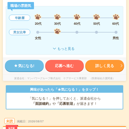
職場の雰囲気
年齢層
20代
30代
40代
50代
60代
男女比率
女性
男性
もっと見る
気になる!
応募へ進む
詳しく見る
派遣会社
マンパワーグループ株式会社 ケアサービス事業部 （医療福祉介護関連）
興味があったら「★気になる！」をタップ！
「気になる！」を押しておくと、派遣会社から
「面談確約」
や
「応募歓迎」
が届きます！
未読
掲載日
2026/08/07
NEW