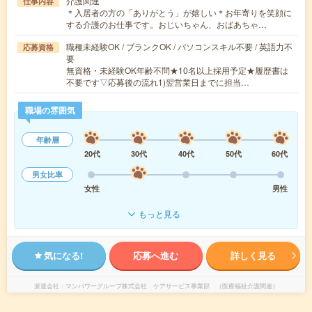
介護関連
仕事内容
＊入居者の方の「ありがとう」が嬉しい＊お年寄りを笑顔に
する介護のお仕事です。おじいちゃん、おばあちゃ…
職種未経験OK / ブランクOK / パソコンスキル不要 / 英語力不
応募資格
要
無資格・未経験OK年齢不問★10名以上採用予定★履歴書は
不要です▽応募後の流れ1)翌営業日までに担当…
職場の雰囲気
年齢層
20代
30代
40代
50代
60代
男女比率
女性
男性
もっと見る
気になる!
応募へ進む
詳しく見る
派遣会社
マンパワーグループ株式会社 ケアサービス事業部 （医療福祉介護関連）