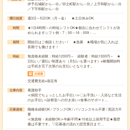
伊予石城駅から---分／卯之町駅から---分／上宇和駅から---分
／下宇和駅から---分
週3日～5日OK（月～金） ★土日休みOK
曜日頻度
★1日4時間～の時短シフトOK★都合に合わせてシフトが決
時間
められますシフト例：7：00～16：009：…
開始日はご相談ください！ ★急募 ★職場が気に入れば、
期間
長期でも働けます！
無資格未経験：時給1200円～ 経験者：時給1300円～ ★
時給
日払い／週払い制度あり（月払いも選べます）※稼働開始時
は手続き完了次第のお支払いとなります。
交通費
交通費支給※規定有
看護助手
仕事内容
≪病院でちょっとしたお手伝い≫〇お手洗い・入浴など生活
のお手伝い○診察室への付き添い○食事のサポート…
職種未経験OK / ブランクOK / パソコンスキル不要 / 英語力不
応募資格
要
≪無資格・未経験OK≫年齢不問★10名以上採用予定★履歴
書は不要です。▽応募後の流れ1)翌営業日まで…