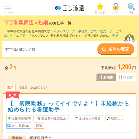
メニュー
気になる!
ログイン
検索
下宇和駅周辺
×
短期
のお仕事一覧
下宇和駅の派遣のお仕事情報です。
オフィスワーク・事務系
、
営業・販売・サービス
系
、
クリエイティブ系
などのお仕事を取り揃えています。短期の条件の他に、
交通費
別途支給あり
、
職種未経験OK
、
友だちと一緒の応募OK
などでもお探し頂けます。
条件の変更
下宇和駅周辺 / 短期
2
1,200
全
件
平均時給:
円
時給順
新着順
未読
掲載日
2026/08/07
NEW
【「病院勤務」ってイイですよ＊】未経験から
始められる看護助手
職種未経験OK
交通費別途支給あり
土日祝日が休み
残業なし
WEB登録OK
派遣
愛媛県西予市
勤務地