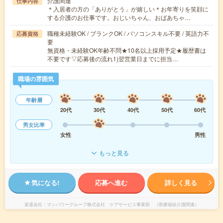
介護関連
仕事内容
＊入居者の方の「ありがとう」が嬉しい＊お年寄りを笑顔に
する介護のお仕事です。おじいちゃん、おばあちゃ…
職種未経験OK / ブランクOK / パソコンスキル不要 / 英語力不
応募資格
要
無資格・未経験OK年齢不問★10名以上採用予定★履歴書は
不要です▽応募後の流れ1)翌営業日までに担当…
職場の雰囲気
年齢層
20代
30代
40代
50代
60代
男女比率
女性
男性
もっと見る
気になる!
応募へ進む
詳しく見る
派遣会社
マンパワーグループ株式会社 ケアサービス事業部 （医療福祉介護関連）