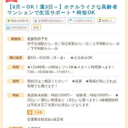
【8月～OK！週3日～】ホテルライクな高齢者
マンションで生活サポート＊時短OK
職種未経験OK
交通費別途支給あり
土日祝日が休み
残業なし
WEB登録OK
派遣
愛媛県西予市
勤務地
伊予石城駅から---分／卯之町駅から---分／上宇和駅から---分
／下宇和駅から---分
週3日～5日OK（月～金） ★土日休みOK
曜日頻度
★1日4時間～の時短シフトOK★スタート時間選べます！
時間
7:00～16:009:00～17:0011:…
開始日はご相談ください！ ★急募 ★職場が気に入れば、
期間
長期でも働けます！
無資格未経験：時給1200円～ 経験者：時給1300円～ ★
時給
日払い／週払い制度あり（月払いも選べます）※稼働開始時
は手続き完了次第のお支払いとなります。
交通費
交通費全額支給※規定有