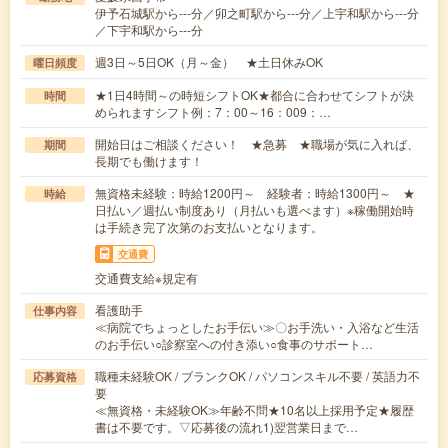
伊予石城駅から---分／卯之町駅から---分／上宇和駅から---分
／下宇和駅から---分
週3日～5日OK（月～金） ★土日休みOK
曜日頻度
★1日4時間～の時短シフトOK★都合に合わせてシフトが決
時間
められますシフト例：7：00～16：009：…
開始日はご相談ください！ ★急募 ★職場が気に入れば、
期間
長期でも働けます！
無資格未経験：時給1200円～ 経験者：時給1300円～ ★
時給
日払い／週払い制度あり（月払いも選べます）※稼働開始時
は手続き完了次第のお支払いとなります。
交通費
交通費支給※規定有
看護助手
仕事内容
≪病院でちょっとしたお手伝い≫〇お手洗い・入浴など生活
のお手伝い○診察室への付き添い○食事のサポート…
職種未経験OK / ブランクOK / パソコンスキル不要 / 英語力不
応募資格
要
≪無資格・未経験OK≫年齢不問★10名以上採用予定★履歴
書は不要です。▽応募後の流れ1)翌営業日まで…