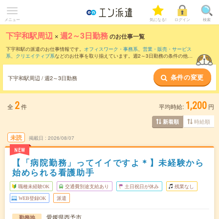
メニュー
気になる!
ログイン
検索
下宇和駅周辺
×
週2～3日勤務
のお仕事一覧
下宇和駅の派遣のお仕事情報です。
オフィスワーク・事務系
、
営業・販売・サービス
系
、
クリエイティブ系
などのお仕事を取り揃えています。週2～3日勤務の条件の他
に、
交通費別途支給あり
、
職種未経験OK
、
友だちと一緒の応募OK
などのこだわり条
件も取り揃えています。
条件の変更
下宇和駅周辺 / 週2～3日勤務
2
1,200
全
件
平均時給:
円
時給順
新着順
未読
掲載日
2026/08/07
NEW
【「病院勤務」ってイイですよ＊】未経験から
始められる看護助手
職種未経験OK
交通費別途支給あり
土日祝日が休み
残業なし
WEB登録OK
派遣
愛媛県西予市
勤務地