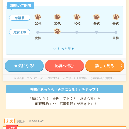
職場の雰囲気
年齢層
20代
30代
40代
50代
60代
男女比率
女性
男性
もっと見る
気になる!
応募へ進む
詳しく見る
派遣会社
マンパワーグループ株式会社 ケアサービス事業部 （医療福祉介護関連）
興味があったら「★気になる！」をタップ！
「気になる！」を押しておくと、派遣会社から
「面談確約」
や
「応募歓迎」
が届きます！
未読
掲載日
2026/08/07
NEW