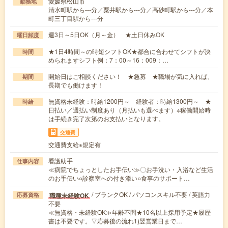
愛媛県松山市
勤務地
清水町駅から---分／粟井駅から---分／高砂町駅から---分／本
町三丁目駅から---分
週3日～5日OK（月～金） ★土日休みOK
曜日頻度
★1日4時間～の時短シフトOK★都合に合わせてシフトが決
時間
められますシフト例：7：00～16：009：…
開始日はご相談ください！ ★急募 ★職場が気に入れば、
期間
長期でも働けます！
無資格未経験：時給1200円～ 経験者：時給1300円～ ★
時給
日払い／週払い制度あり（月払いも選べます）※稼働開始時
は手続き完了次第のお支払いとなります。
交通費
交通費支給※規定有
看護助手
仕事内容
≪病院でちょっとしたお手伝い≫〇お手洗い・入浴など生活
のお手伝い○診察室への付き添い○食事のサポート…
/ ブランクOK / パソコンスキル不要 / 英語力
職種未経験OK
応募資格
不要
≪無資格・未経験OK≫年齢不問★10名以上採用予定★履歴
書は不要です。▽応募後の流れ1)翌営業日まで…