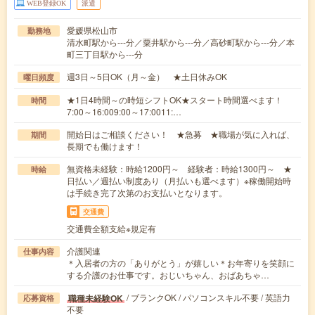
WEB登録OK
派遣
愛媛県松山市
勤務地
清水町駅から---分／粟井駅から---分／高砂町駅から---分／本
町三丁目駅から---分
週3日～5日OK（月～金） ★土日休みOK
曜日頻度
★1日4時間～の時短シフトOK★スタート時間選べます！
時間
7:00～16:009:00～17:0011:…
開始日はご相談ください！ ★急募 ★職場が気に入れば、
期間
長期でも働けます！
無資格未経験：時給1200円～ 経験者：時給1300円～ ★
時給
日払い／週払い制度あり（月払いも選べます）※稼働開始時
は手続き完了次第のお支払いとなります。
交通費
交通費全額支給※規定有
介護関連
仕事内容
＊入居者の方の「ありがとう」が嬉しい＊お年寄りを笑顔に
する介護のお仕事です。おじいちゃん、おばあちゃ…
/ ブランクOK / パソコンスキル不要 / 英語力
職種未経験OK
応募資格
不要