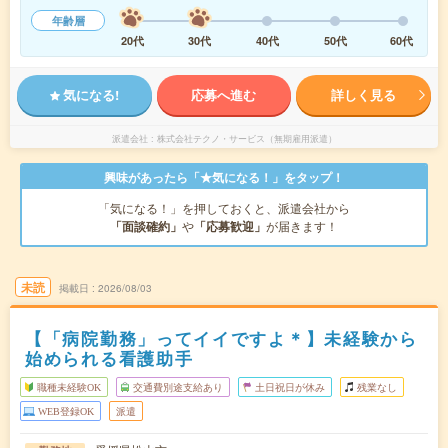
年齢層
20代
30代
40代
50代
60代
気になる!
応募へ進む
詳しく見る
派遣会社
株式会社テクノ・サービス（無期雇用派遣）
興味があったら「★気になる！」をタップ！
「気になる！」を押しておくと、派遣会社から
「面談確約」
や
「応募歓迎」
が届きます！
未読
掲載日
2026/08/03
【「病院勤務」ってイイですよ＊】未経験から
始められる看護助手
職種未経験OK
交通費別途支給あり
土日祝日が休み
残業なし
WEB登録OK
派遣