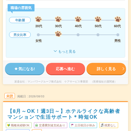
職場の雰囲気
年齢層
20代
30代
40代
50代
60代
男女比率
女性
男性
もっと見る
気になる!
応募へ進む
詳しく見る
派遣会社
マンパワーグループ株式会社 ケアサービス事業部 （医療福祉介護関連）
未読
掲載日
2026/08/03
【8月～OK！週3日～】ホテルライクな高齢者
マンションで生活サポート＊時短OK
職種未経験OK
交通費別途支給あり
土日祝日が休み
残業なし