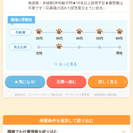
無資格・未経験OK年齢不問★10名以上採用予定★履歴書は
不要です▽応募後の流れ1)翌営業日までに担当…
職場の雰囲気
年齢層
20代
30代
40代
50代
60代
男女比率
女性
男性
もっと見る
気になる!
応募へ進む
詳しく見る
派遣会社
マンパワーグループ株式会社 ケアサービス事業部 （医療福祉介護関連）
検索条件を追加して絞り込む
職種
でお仕事情報を絞り込む