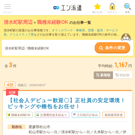
メニュー
気になる!
ログイン
検索
清水町駅周辺
×
職種未経験OK
のお仕事一覧
清水町駅の派遣のお仕事情報です。
オフィスワーク・事務系
、
営業・販売・サービス
系
、
クリエイティブ系
などのお仕事を取り揃えています。職種未経験OKの条件の他
に、
交通費別途支給あり
、
友だちと一緒の応募OK
、
週4日勤務
などのこだわり条件も
取り揃えています。
条件の変更
清水町駅周辺 / 職種未経験OK
3
1,167
全
件
平均時給:
円
時給順
新着順
未読
掲載日
2026/08/07
NEW
【社会人デビュー歓迎〇】正社員の安定環境！
ピッキングや梱包をお任せ！
職種未経験OK
交通費別途支給あり
土日祝日が休み
無期雇用派遣
愛媛県松山市
勤務地
松山市駅から---分／清水町駅から---分／久米駅から---分／伊