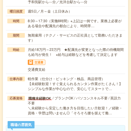
予和気駅から---分／光洋台駅から---分
週5日／月～金（土日休み）
曜日頻度
8:30～17:30（実働8時間）※上記は一例です。業務上必要が
時間
ある場合や配属先の都合により、時間帯…
無期雇用（テクノ・サービスの正社員として勤務いただきま
期間
す）
月給18万円～23万円 ★配属先が変更となった際の待機期間
時給
も給与が発生！ ※給与は経験などを考慮して決定します
交通費
交通費支給
軽作業（仕分け・ピッキング・検品、商品管理）
仕事内容
【未経験歓迎！すぐ覚えられるカンタン作業がたくさん！】
シンプルな作業が中心なので、安心してスタートで…
/ ブランクOK / パソコンスキル不要 / 英語力
職種未経験OK
応募資格
不要
＼未経験から安定した働き方を目指したい方歓迎！／経験・
資格・学歴は問いません◎「そろそろ腰を据えて働…
職場の雰囲気